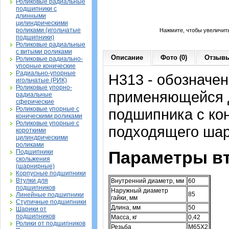
Роликовые радиальные
подшипники с
длинными
цилиндрическими
роликами (игольчатые
Нажмите, чтобы увеличит
подшипники)
Роликовые радиальные
с витыми роликами
Описание
Фото (0)
Отзывы
Роликовые радиально-
упорные конические
Радиально-упорные
H313 - обозначен
игольчатые (РИК)
Роликовые упорно-
применяющейся д
радиальные
сферические
Роликовые упорные с
подшипника с ко
коническими роликами
Роликовые упорные с
подходящего шар
короткими
цилиндрическими
роликами
Параметры вт
Подшипники
скольжения
(шарнирные)
Корпусные подшипники
Втулки для
Внутренний диаметр, мм
60
подшипников
Наружный диаметр
85
Линейные подшипники
гайки, мм
Ступичные подшипники
Длина, мм
50
Шарики от
подшипников
Масса, кг
0,42
Ролики от подшипников
Резьба
M65X2