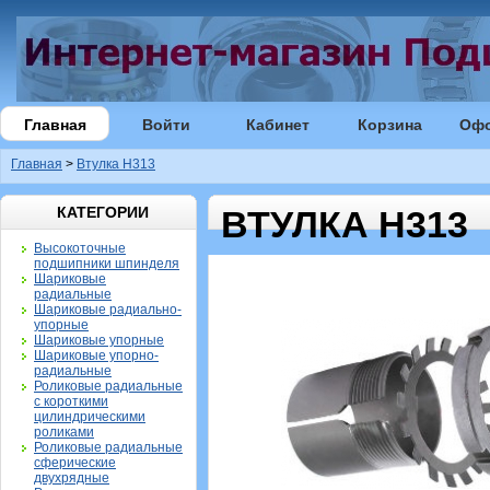
Главная
Войти
Кабинет
Корзина
Оф
Главная
>
Втулка H313
КАТЕГОРИИ
ВТУЛКА H313
Высокоточные
подшипники шпинделя
Шариковые
радиальные
Шариковые радиально-
упорные
Шариковые упорные
Шариковые упорно-
радиальные
Роликовые радиальные
с короткими
цилиндрическими
роликами
Роликовые радиальные
сферические
двухрядные