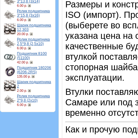
3*13,8 (3х14)
Размеры и конст
6.00 р.
Ролик подшипника
ISO (импорт). Пр
3*15,8 (3х16)
6.00 р.
(выберете во вс
Шарик подшипника
12,303
указана цена на
20.00 р.
Ролик подшипника
качественные буд
2,5*9,8 (2,5х10)
6.00 р.
Подшипник 8100
втулкой поставл
(51100)
42.00 р.
стопорная шайба 
Подшипник 180206
(6206-2RS)
эксплуатации.
135.00 р.
Шарик подшипника
2
Втулки поставляю
2.00 р.
Ролик подшипника
Самаре или под з
2*9,8 (2х10)
6.00 р.
временно отсутст
Как и прочую по