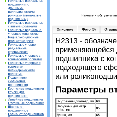
Роликовые радиальные
подшипники с
длинными
цилиндрическими
роликами (игольчатые
Нажмите, чтобы увеличит
подшипники)
Роликовые радиальные
с витыми роликами
Описание
Фото (0)
Отзывы
Роликовые радиально-
упорные конические
Радиально-упорные
H2313 - обозначе
игольчатые (РИК)
Роликовые упорно-
применяющейся д
радиальные
сферические
Роликовые упорные с
подшипника с ко
коническими роликами
Роликовые упорные с
подходящего сфе
короткими
цилиндрическими
или роликоподши
роликами
Подшипники
скольжения
(шарнирные)
Параметры вт
Корпусные подшипники
Втулки для
подшипников
Линейные подшипники
Внутренний диаметр, мм
60
Ступичные подшипники
Наружный диаметр
Шарики от
85
гайки, мм
подшипников
Ролики от подшипников
Длина, мм
65