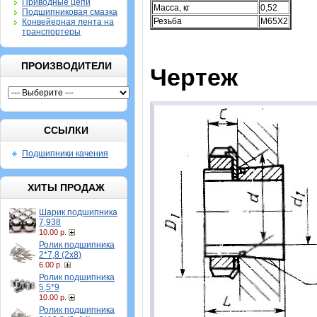
Приводные цепи
Масса, кг
0,52
Подшипниковая смазка
Резьба
M65X2
Конвейерная лента на
транспортеры
ПРОИЗВОДИТЕЛИ
Чертеж
ССЫЛКИ
Подшипники качения
ХИТЫ ПРОДАЖ
Шарик подшипника
7,938
10.00 р.
Ролик подшипника
2*7,8 (2х8)
6.00 р.
Ролик подшипника
5,5*9
10.00 р.
Ролик подшипника