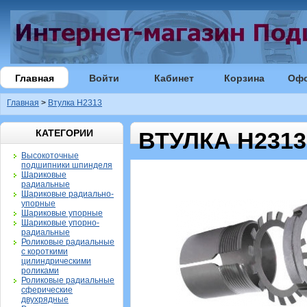
Главная
Войти
Кабинет
Корзина
Оф
Главная
>
Втулка H2313
КАТЕГОРИИ
ВТУЛКА H2313
Высокоточные
подшипники шпинделя
Шариковые
радиальные
Шариковые радиально-
упорные
Шариковые упорные
Шариковые упорно-
радиальные
Роликовые радиальные
с короткими
цилиндрическими
роликами
Роликовые радиальные
сферические
двухрядные