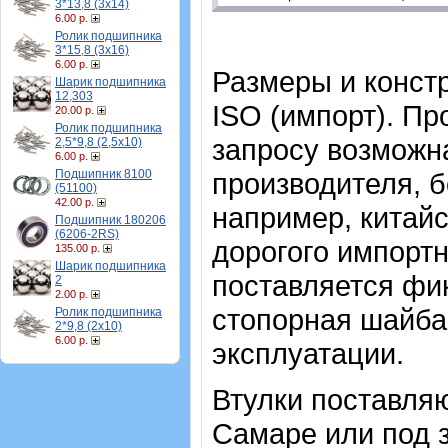
3*13,8 (3х14)
6.00 р.
Ролик подшипника
3*15,8 (3х16)
6.00 р.
Размеры и конст
Шарик подшипника
12,303
ISO (импорт). Пр
20.00 р.
Ролик подшипника
запросу возможна
2,5*9,8 (2,5х10)
6.00 р.
Подшипник 8100
производителя, б
(51100)
42.00 р.
например, китайс
Подшипник 180206
(6206-2RS)
дорогого импортн
135.00 р.
Шарик подшипника
поставляется фи
2
2.00 р.
стопорная шайба 
Ролик подшипника
2*9,8 (2х10)
6.00 р.
эксплуатации.
Втулки поставляю
Самаре или под з