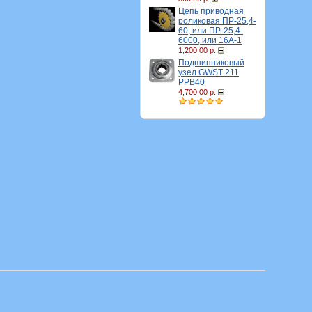
Цепь приводная
роликовая ПР-25,4-
60, или ПР-25,4-
6000, или 16A-1
1,200.00 р.
Подшипниковый
узел GWST 211
PPB40
4,700.00 р.