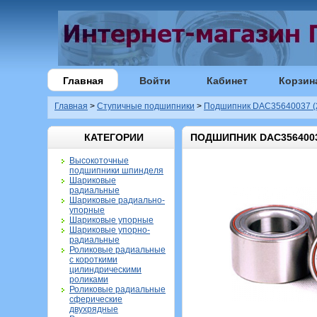
Главная
Войти
Кабинет
Корзин
Главная
>
Ступичные подшипники
>
Подшипник DAC35640037 (
КАТЕГОРИИ
ПОДШИПНИК DAC35640037
Высокоточные
подшипники шпинделя
Шариковые
радиальные
Шариковые радиально-
упорные
Шариковые упорные
Шариковые упорно-
радиальные
Роликовые радиальные
с короткими
цилиндрическими
роликами
Роликовые радиальные
сферические
двухрядные