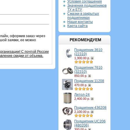
Условия соглашения
Значения подшипников
ТУ и ЕТУ
Смазки в закрытых
подшипниках
Наши контакты
Карта сайта
лайн, оформив заказ через
РЕКОМЕНДУЕМ
ьшой заявки, ее можно
Подшипник 3610
организации!
С почтой России
(22310)
вление скидки от объема.
1,300.00 р.
Подшипник 7610
(32310)
850.00 р.
Подшипник 11208
470.00 р.
Литол-24
2,400.00 р.
Подшипник 436208
2,100.00 р.
Подшипник UC206
(480206)
300.00 р.