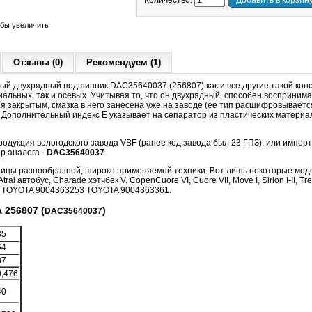
Количество:
Добавить в корзин
обы увеличить
Отзывы (0)
Рекомендуем (1)
ый двухрядный подшипник DAC35640037 (256807) к
ак и все другие такой ко
иальных, так и осевых. Учитывая то, что он двухрядный, способен воспринима
я закрытым, смазка в него занесена уже на заводе (ее тип расшифровываетс
. Дополнительный индекс Е указывает на сепаратор из пластических материа
родукция вологодского завода VBF (ранее код завода был 23 ГПЗ), или импор
р аналога -
DAC35640037
.
пицы разнообразной, широко применяемой техники. Вот лишь некоторые моде
ai автобус, Charade хэтчбек V. CopenCuore VI, Cuore VII, Move I, Sirion I-II, 
3 TOYOTA 9004363253 TOYOTA 9004363361.
256807 (
)
DAC35640037
35
64
37
0,476
40