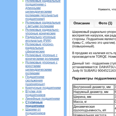
Роликовые радиальные
подшипники с
длинными
Нажмите, чт
цилиндрическими
роликами (игольчатые
подшипники)
Роликовые радиальные
Описание
Фото (1)
с витыми роликами
Роликовые радиально-
Шариковый радиально-упорн
упорные конические
восприятия нагрузок, как рад
Радиально-упорные
стороны
. Подшипник являетс
игольчатые (РИК)
буквы С, обычно это циатим)
Роликовые упорно-
(повышенный).
радиальные
сферические
В продаже из наличия есть п
Роликовые упорные с
производителя TORQE. Номе
коническими роликами
Роликовые упорные с
Данный тип - подшипник сту
короткими
устанавливается: DAIHATSU Atr
цилиндрическими
Justy IV SUBARU 900452116
роликами
Подшипники
Параметры подшипника 
скольжения
(шарнирные)
Внутренний диаметр, мм
Корпусные подшипники
Втулки для
Наружный диаметр, мм
подшипников
Ширина, мм
Линейные подшипники
Масса, кг
Ступичные
подшипники
Динамическая
Шарики от
грузоподъемность, кН
подшипников
Номинальная частота