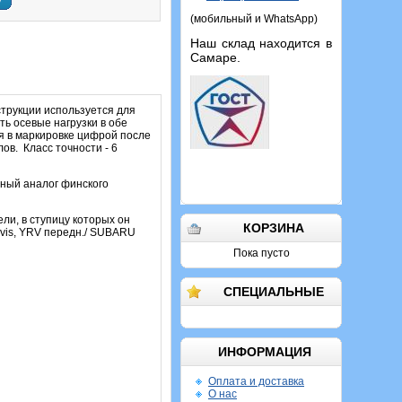
у
(мобильный и WhatsApp)
Наш склад находится в
Самаре.
нструкции используется для
ть осевые нагрузки в обе
я в маркировке цифрой после
лов.
К
ласс точности - 6
тный аналог финского
ли, в ступицу которых он
КОРЗИНА
Trevis, YRV передн./ SUBARU
Пока пусто
СПЕЦИАЛЬНЫЕ
ИНФОРМАЦИЯ
Оплата и доставка
О нас