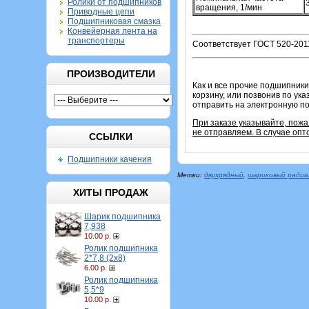
Ролики от подшипников
вращения, 1/мин
Приводные цепи
Подшипниковая смазка
Конвейерная лента на
транспортеры
Соответствует ГОСТ 520-2011
ПРОИЗВОДИТЕЛИ
Как и все прочие подшипники
корзину, или позвонив по ук
отправить на электронную по
При заказе указывайте, пож
не отправляем. В случае опт
ССЫЛКИ
Подшипники качения
Метки:
двухрядный
,
шариковый радиа
ХИТЫ ПРОДАЖ
Шарик подшипника
7,938
10.00 р.
Ролик подшипника
2*7,8 (2х8)
6.00 р.
Ролик подшипника
5,5*9
10.00 р.