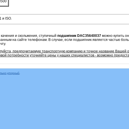
3500
 и ISO.
 качения и скольжения, ступичный
подшипник
DAC35640037
можно купить он
азанным на сайте телефонам. В случае, если подшипник является частью бол
чту.
алуйста, предпочитаемую транспортную компанию и точное название Вашей 
овой потребности уточняйте цены у наших специалистов - возможно предоста
льно-упорный
,