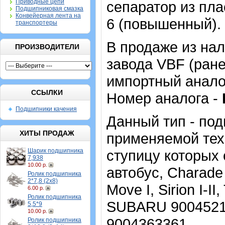
Приводные цепи
сепаратор из пл
Подшипниковая смазка
Конвейерная лента на
6 (повышенный).
транспортеры
В продаже из нал
ПРОИЗВОДИТЕЛИ
завода VBF (ране
импортный анало
ССЫЛКИ
Номер аналога -
Подшипники качения
Данный тип - по
ХИТЫ ПРОДАЖ
применяемой тех
Шарик подшипника
ступицу которых 
7,938
10.00 р.
автобус, Charade 
Ролик подшипника
2*7,8 (2х8)
Move I, Sirion I-I
6.00 р.
Ролик подшипника
SUBARU 9004521
5,5*9
10.00 р.
9004363361.
Ролик подшипника