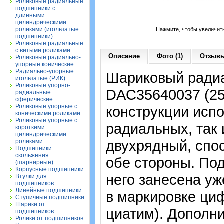
Роликовые радиальные
подшипники с
длинными
цилиндрическими
роликами (игольчатые
Нажмите, чтобы увеличит
подшипники)
Роликовые радиальные
с витыми роликами
Описание
Фото (1)
Отзывы
Роликовые радиально-
упорные конические
Радиально-упорные
Шариковый ради
игольчатые (РИК)
Роликовые упорно-
DAC35640037 (25
радиальные
сферические
Роликовые упорные с
конструкции испо
коническими роликами
Роликовые упорные с
радиальных, так 
короткими
цилиндрическими
двухрядный, спо
роликами
Подшипники
скольжения
обе стороны
. По
(шарнирные)
Корпусные подшипники
него занесена уж
Втулки для
подшипников
Линейные подшипники
в маркировке ци
Ступичные подшипники
Шарики от
циатим). Дополн
подшипников
Ролики от подшипников