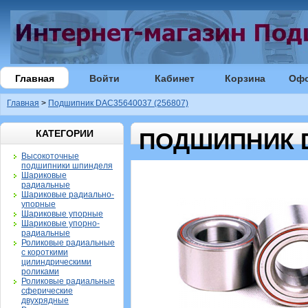
Главная
Войти
Кабинет
Корзина
Оф
Главная
>
Подшипник DAC35640037 (256807)
КАТЕГОРИИ
ПОДШИПНИК DA
Высокоточные
подшипники шпинделя
Шариковые
радиальные
Шариковые радиально-
упорные
Шариковые упорные
Шариковые упорно-
радиальные
Роликовые радиальные
с короткими
цилиндрическими
роликами
Роликовые радиальные
сферические
двухрядные