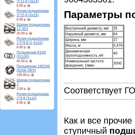
3*13,8 (3х14)
6.00 р.
Ролик подшипника
Параметры по
3*15,8 (3х16)
6.00 р.
Шарик подшипника
Внутренний диаметр, мм
35
12,303
20.00 р.
Наружный диаметр, мм
64
Ролик подшипника
Ширина, мм
37
2,5*9,8 (2,5х10)
Масса, кг
0,476
6.00 р.
Динамическая
Подшипник 8100
40
грузоподъемность, кН
(51100)
42.00 р.
Номинальная частота
3500
вращения, 1/мин
Подшипник 180206
(6206-2RS)
135.00 р.
Шарик подшипника
2
Соответствует ГО
2.00 р.
Ролик подшипника
2*9,8 (2х10)
6.00 р.
Как и все прочие
ступичный
подш