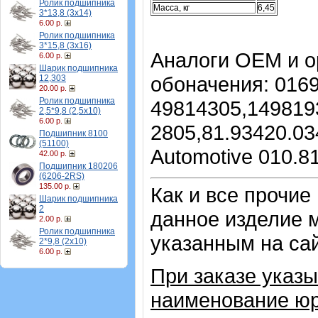
Ролик подшипника
Масса, кг
6,45
3*13,8 (3х14)
6.00 р.
Ролик подшипника
3*15,8 (3х16)
Аналоги OEM и о
6.00 р.
Шарик подшипника
обоначения: 016
12,303
20.00 р.
Ролик подшипника
49814305,149819
2,5*9,8 (2,5х10)
6.00 р.
2805,81.93420.03
Подшипник 8100
(51100)
Automotive 010.8
42.00 р.
Подшипник 180206
(6206-2RS)
135.00 р.
Как и все прочие
Шарик подшипника
2
данное изделие 
2.00 р.
Ролик подшипника
указанным на са
2*9,8 (2х10)
6.00 р.
При заказе указы
наименование юр