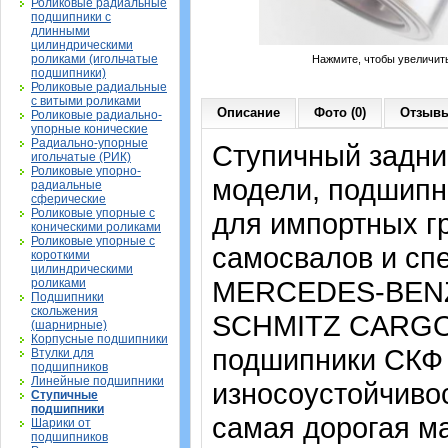
Роликовые радиальные
подшипники с
длинными
цилиндрическими
роликами (игольчатые
Нажмите, чтобы увеличит
подшипники)
Роликовые радиальные
с витыми роликами
Описание
Фото (0)
Отзывы
Роликовые радиально-
упорные конические
Радиально-упорные
Ступичный задний
игольчатые (РИК)
Роликовые упорно-
модели, подшипни
радиальные
сферические
Роликовые упорные с
для импортных гр
коническими роликами
Роликовые упорные с
самосвалов и сп
короткими
цилиндрическими
MERCEDES-BENZ 
роликами
Подшипники
скольжения
SCHMITZ CARGOB
(шарнирные)
Корпусные подшипники
подшипники СКФ 
Втулки для
подшипников
Линейные подшипники
износоустойчивос
Ступичные
подшипники
самая дорогая м
Шарики от
подшипников