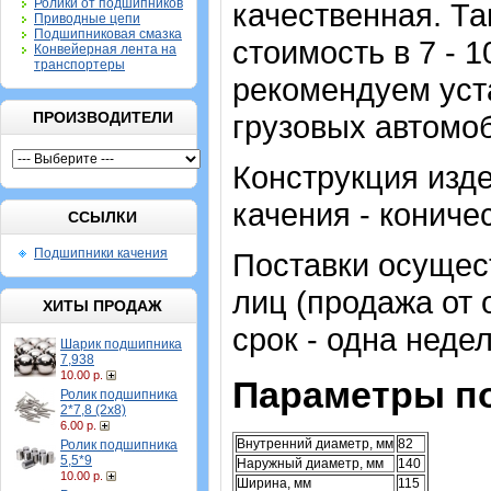
Ролики от подшипников
качественная. Та
Приводные цепи
Подшипниковая смазка
стоимость в 7 - 
Конвейерная лента на
транспортеры
рекомендуем уст
ПРОИЗВОДИТЕЛИ
грузовых автомо
Конструкция изде
качения - кониче
ССЫЛКИ
Подшипники качения
Поставки осущес
лиц (продажа от
ХИТЫ ПРОДАЖ
срок - одна недел
Шарик подшипника
7,938
10.00 р.
Параметры п
Ролик подшипника
2*7,8 (2х8)
6.00 р.
Внутренний диаметр, мм
82
Ролик подшипника
5,5*9
Наружный диаметр, мм
140
10.00 р.
Ширина, мм
115