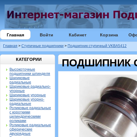
Главная
Войти
Кабинет
Корзина
Оф
Главная
>
Ступичные подшипники
>
Подшипник ступичный VKBA5412
КАТЕГОРИИ
ПОДШИПНИК 
Высокоточные
подшипники шпинделя
Шариковые
радиальные
Шариковые радиально-
упорные
Шариковые упорные
Шариковые упорно-
радиальные
Роликовые радиальные
с короткими
цилиндрическими
роликами
Роликовые радиальные
сферические
двухрядные