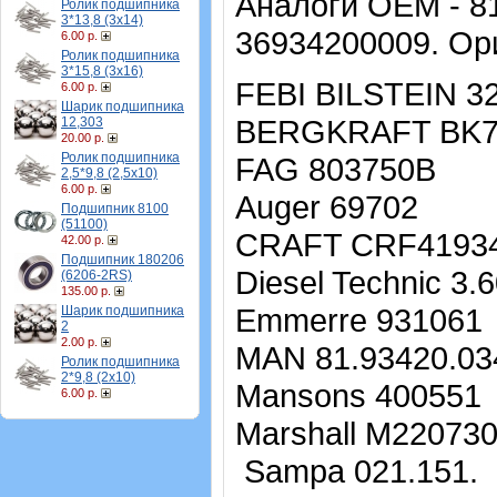
Аналоги OEM - 81
Ролик подшипника
3*13,8 (3х14)
36934200009. Ор
6.00 р.
Ролик подшипника
3*15,8 (3х16)
FEBI BILSTEIN 3
6.00 р.
Шарик подшипника
BERGKRAFT BK7
12,303
20.00 р.
Ролик подшипника
FAG 803750B
2,5*9,8 (2,5х10)
6.00 р.
Auger 69702
Подшипник 8100
(51100)
CRAFT CRF4193
42.00 р.
Подшипник 180206
Diesel Technic 3.
(6206-2RS)
135.00 р.
Emmerre 931061
Шарик подшипника
2
2.00 р.
MAN 81.93420.03
Ролик подшипника
2*9,8 (2х10)
Mansons 400551
6.00 р.
Marshall M22073
Sampa 021.151.