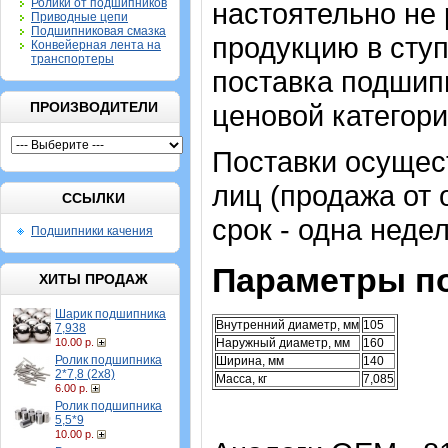
Ролики от подшипников
настоятельно не
Приводные цепи
Подшипниковая смазка
продукцию в сту
Конвейерная лента на
транспортеры
поставка подшип
ПРОИЗВОДИТЕЛИ
ценовой категори
Поставки осущес
лиц (продажа от
ССЫЛКИ
срок - одна недел
Подшипники качения
Параметры п
ХИТЫ ПРОДАЖ
Шарик подшипника
Внутренний диаметр, мм
105
7,938
10.00 р.
Наружный диаметр, мм
160
Ролик подшипника
Ширина, мм
140
2*7,8 (2х8)
Масса, кг
7,085
6.00 р.
Ролик подшипника
5,5*9
10.00 р.