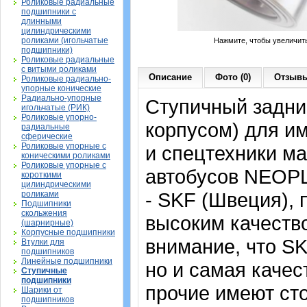
Роликовые радиальные
подшипники с
длинными
цилиндрическими
роликами (игольчатые
Нажмите, чтобы увеличит
подшипники)
Роликовые радиальные
с витыми роликами
Описание
Фото (0)
Отзывы
Роликовые радиально-
упорные конические
Радиально-упорные
Ступичный задни
игольчатые (РИК)
Роликовые упорно-
корпусом) для и
радиальные
сферические
Роликовые упорные с
и спецтехники м
коническими роликами
Роликовые упорные с
автобусов NEOPL
короткими
цилиндрическими
- SKF (Швеция),
роликами
Подшипники
скольжения
высоким качеств
(шарнирные)
Корпусные подшипники
внимание, что SK
Втулки для
подшипников
Линейные подшипники
но и самая качес
Ступичные
подшипники
прочие имеют сто
Шарики от
подшипников