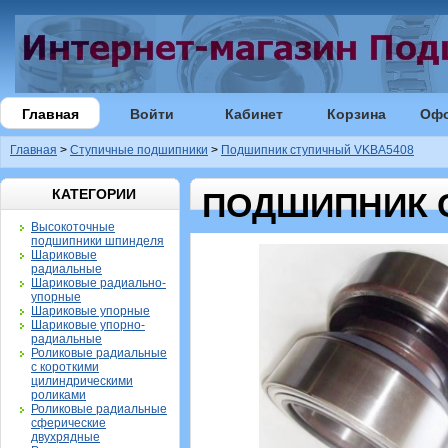
Главная
Войти
Кабинет
Корзина
Оф
Главная
>
Ступичные подшипники
>
Подшипник ступичный VKBA5408
КАТЕГОРИИ
ПОДШИПНИК 
Высокоточные
подшипники шпинделя
Шариковые
радиальные
Шариковые радиально-
упорные
Шариковые упорные
Шариковые упорно-
радиальные
Роликовые радиальные
с короткими
цилиндрическими
роликами
Роликовые радиальные
сферические
двухрядные