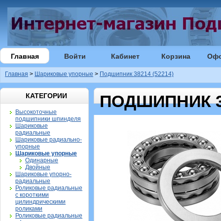
Главная
Войти
Кабинет
Корзина
Оф
Главная
>
Шариковые упорные
>
Подшипник 38214 (52214)
КАТЕГОРИИ
ПОДШИПНИК 38
Высокоточные
подшипники шпинделя
Шариковые
радиальные
Шариковые радиально-
упорные
Шариковые упорные
Одинарные
Двойные
Шариковые упорно-
радиальные
Роликовые радиальные
с короткими
цилиндрическими
роликами
Роликовые радиальные