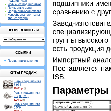
подшипников
подшипники имею
Ролики от подшипников
Приводные цепи
сравнению с дру
Подшипниковая смазка
Конвейерная лента на
транспортеры
Завод-изготовител
специализирующи
ПРОИЗВОДИТЕЛИ
группы высокого 
есть продукция д
ССЫЛКИ
Импортный анало
Подшипники качения
Поставляется нам
ХИТЫ ПРОДАЖ
ISB.
Шарик подшипника
7,938
Параметры 
10.00 р.
Ролик подшипника
2*7,8 (2х8)
6.00 р.
Внутренний диаметр, мм (d)
Ролик подшипника
Наружный диаметр, мм (D)
5,5*9