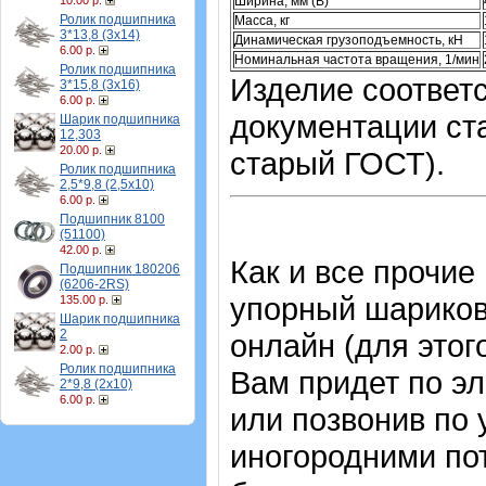
Ширина, мм (B)
10.00 р.
Ролик подшипника
Масса, кг
3*13,8 (3х14)
Динамическая грузоподъемность, кН
6.00 р.
Номинальная частота вращения, 1/мин
Ролик подшипника
Изделие соответс
3*15,8 (3х16)
6.00 р.
документации ста
Шарик подшипника
12,303
20.00 р.
старый ГОСТ).
Ролик подшипника
2,5*9,8 (2,5х10)
6.00 р.
Подшипник 8100
(51100)
42.00 р.
Как и все прочие
Подшипник 180206
(6206-2RS)
упорный шарико
135.00 р.
Шарик подшипника
2
онлайн (для этог
2.00 р.
Ролик подшипника
Вам придет по эл
2*9,8 (2х10)
6.00 р.
или позвонив по 
иногородними по