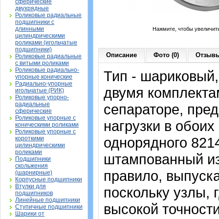
сферические
двухрядные
Роликовые радиальные
подшипники с
длинными
Нажмите, чтобы увеличит
цилиндрическими
роликами (игольчатые
подшипники)
Описание
Фото (0)
Отзывы
Роликовые радиальные
с витыми роликами
Роликовые радиально-
Тип - шариковый,
упорные конические
Радиально-упорные
двумя комплекта
игольчатые (РИК)
Роликовые упорно-
радиальные
сепараторе, пре
сферические
Роликовые упорные с
нагрузки в обоих
коническими роликами
Роликовые упорные с
однорядного 8214
короткими
цилиндрическими
роликами
штампованный из
Подшипники
скольжения
правило, выпуска
(шарнирные)
Корпусные подшипники
Втулки для
поскольку узлы, 
подшипников
Линейные подшипники
высокой точности
Ступичные подшипники
Шарики от