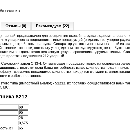
обы увеличить
Отзывы (0)
Рекомендуем (22)
динарный, предназначен для восприятия осевой нагрузки в одном направлени
 чем у шариковых подшипников иных конструкций (радиальные, упорно-радиа
льные центробежные нагрузки. Сепаратор у этого типа штампованный из ст
 степени точности, поскольку узлы, где они эксплуатируются, не требуют вы
пники имеют достаточно невысокую цену по сравнению с другими типами. Соо
 для простоты подшипник 212 упорный.
 Самарский завод СПЗ-4. Он выпускает продукцию только на основании ран
дшипников, поэтому, если Ваша потребность выше количества подшипников,
ефону - возможно неоходимое количество находится в стадии комплектования
аявки в работе постоянно.
того типа (импортный аналог) -
51212
, их поставки осуществляются нами та
, IBC.
ника 8212
60
95
26
0,675
ость, кН
65