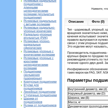
Роликовые радиальные
подшипники с
длинными
Нажмите, чт
цилиндрическими
роликами (игольчатые
подшипники)
Роликовые радиальные
Описание
Фото (0)
с витыми роликами
Роликовые радиально-
Тип - шариковый, упорный, о
упорные конические
вращения значительно ниже,
Радиально-упорные
качения испытывают значите
игольчатые (РИК)
правило выпускаются нулевой
Роликовые упорно-
связи с этим упорные подши
радиальные
Это изделие могут называть
сферические
Роликовые упорные с
Производитель подшипника -
коническими роликами
крупных фирм по продаже по
Роликовые упорные с
рекомендуем уточнить по тел
короткими
течение одного-двух дней. З
цилиндрическими
роликами
Инофирменное обозначение э
Подшипники
таких марок как FAG, SKF, NSK
скольжения
(шарнирные)
Параметры подшип
Корпусные подшипники
Втулки для
подшипников
Внутренний диаметр, мм (d)
Линейные подшипники
Наружный диаметр, мм (D)
Ступичные подшипники
Ширина, мм (B)
Шарики от
подшипников
Масса, кг
Ролики от подшипников
Динамическая грузоподъемн