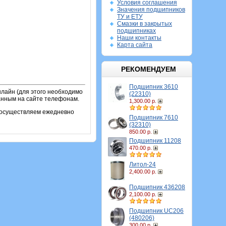
Условия соглашения
Значения подшипников
ТУ и ЕТУ
Смазки в закрытых
подшипниках
Наши контакты
Карта сайта
РЕКОМЕНДУЕМ
Подшипник 3610
лайн (для этого необходимо
(22310)
занным на сайте телефонам.
1,300.00 р.
и осуществляем ежедневно
Подшипник 7610
(32310)
850.00 р.
Подшипник 11208
470.00 р.
Литол-24
2,400.00 р.
Подшипник 436208
2,100.00 р.
Подшипник UC206
(480206)
300.00 р.