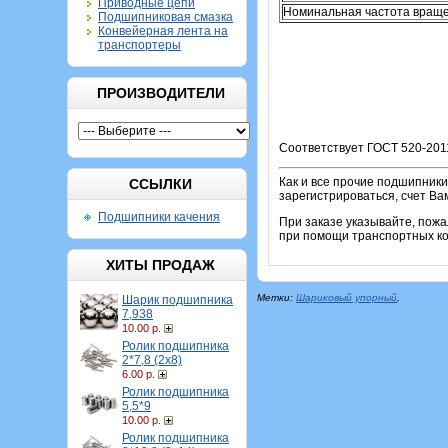
Приводные цепи
Номинальная частота враще
Подшипниковая смазка
Конвейерная лента на
транспортеры
ПРОИЗВОДИТЕЛИ
Соответствует ГОСТ 520-201
Как и все прочие подшипник
ССЫЛКИ
зарегистрироваться, счет Ва
Подшипники качения
При заказе указывайте, пож
при помощи транспортных ком
ХИТЫ ПРОДАЖ
Метки:
Шариковый упорный
,
Шарик подшипника
7,938
10.00 р.
Ролик подшипника
2*7,8 (2х8)
6.00 р.
Ролик подшипника
5,5*9
10.00 р.
Ролик подшипника