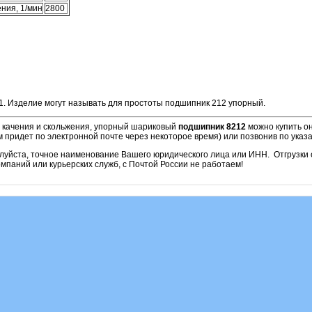
ния, 1/мин
2800
1. Изделие могут называть для простоты подшипник 212 упорный.
и качения и скольжения, упорный шариковый
подшипник 8212
можно купить он
м придет по электронной почте через некоторое время) или позвонив по ука
алуйста, точное наименование Вашего юридического лица или ИНН. Отгрузк
паний или курьерских служб, с Почтой России не работаем!