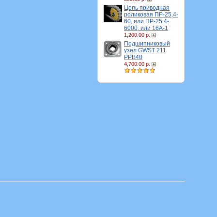
Цепь приводная
роликовая ПР-25,4-
60, или ПР-25,4-
6000, или 16A-1
1,200.00 р.
Подшипниковый
узел GWST 211
PPB40
4,700.00 р.