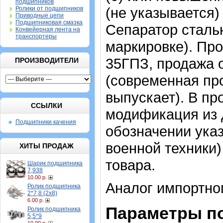
подшипников
(не указывается)
Ролики от подшипников
Приводные цепи
Подшипниковая смазка
Сепаратор стальн
Конвейерная лента на
транспортеры
маркировке). Пр
35ГПЗ, продажа 
ПРОИЗВОДИТЕЛИ
(современная пр
выпускает). В пр
ССЫЛКИ
модификация из 
Подшипники качения
обозначении указ
военной техники)
ХИТЫ ПРОДАЖ
товара.
Шарик подшипника
7,938
10.00 р.
Аналог импортно
Ролик подшипника
2*7,8 (2х8)
6.00 р.
Параметры п
Ролик подшипника
5,5*9