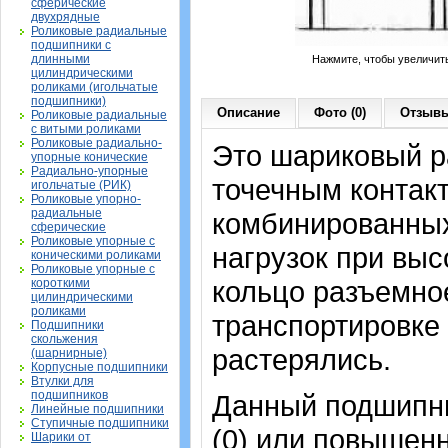
сферические
двухрядные
Роликовые радиальные
подшипники с
длинными
Нажмите, чтобы увеличит
цилиндрическими
роликами (игольчатые
подшипники)
Описание
Фото (0)
Отзывы
Роликовые радиальные
с витыми роликами
Роликовые радиально-
Это шариковый р
упорные конические
Радиально-упорные
точечным контак
игольчатые (РИК)
Роликовые упорно-
радиальные
комбинированных
сферические
Роликовые упорные с
нагрузок при вы
коническими роликами
Роликовые упорные с
кольцо разъемное
короткими
цилиндрическими
роликами
транспортировке
Подшипники
скольжения
растерялись.
(шарнирные)
Корпусные подшипники
Втулки для
подшипников
Данный подшипни
Линейные подшипники
Ступичные подшипники
(0) или повышен
Шарики от