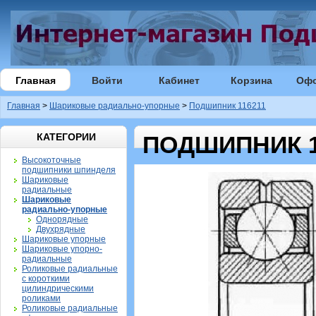
Главная
Войти
Кабинет
Корзина
Оф
Главная
>
Шариковые радиально-упорные
>
Подшипник 116211
КАТЕГОРИИ
ПОДШИПНИК 1
Высокоточные
подшипники шпинделя
Шариковые
радиальные
Шариковые
радиально-упорные
Однорядные
Двухрядные
Шариковые упорные
Шариковые упорно-
радиальные
Роликовые радиальные
с короткими
цилиндрическими
роликами
Роликовые радиальные