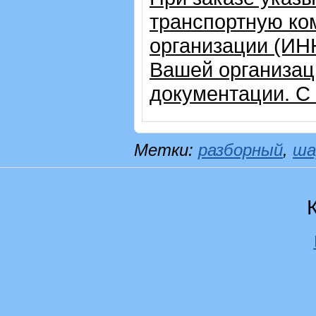
транспортную ко
организации (ИН
Вашей организац
документации. С
Метки:
разборный
,
ша