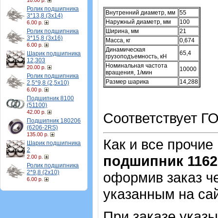
10.00 р.
Ролик подшипника
Внутренний диаметр, мм
55
3*13,8 (3х14)
Наружный диаметр, мм
100
6.00 р.
Ролик подшипника
Ширина, мм
21
3*15,8 (3х16)
Масса, кг
0,674
6.00 р.
Динамическая
65,4
Шарик подшипника
грузоподъемность, кН
12,303
Номинальная частота
20.00 р.
10000
вращения, 1/мин
Ролик подшипника
Размер шарика
14,288
2,5*9,8 (2,5х10)
6.00 р.
Подшипник 8100
(51100)
42.00 р.
Соответствует ГО
Подшипник 180206
(6206-2RS)
135.00 р.
Как и все прочие
Шарик подшипника
2
подшипник 1162
2.00 р.
Ролик подшипника
2*9,8 (2х10)
оформив заказ че
6.00 р.
указанным на са
При заказе указ