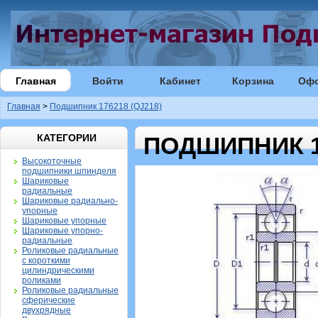
Главная
Войти
Кабинет
Корзина
Оф
Главная
>
Подшипник 176218 (QJ218)
КАТЕГОРИИ
ПОДШИПНИК 17
Высокоточные
подшипники шпинделя
Шариковые
радиальные
Шариковые радиально-
упорные
Шариковые упорные
Шариковые упорно-
радиальные
Роликовые радиальные
с короткими
цилиндрическими
роликами
Роликовые радиальные
сферические
двухрядные