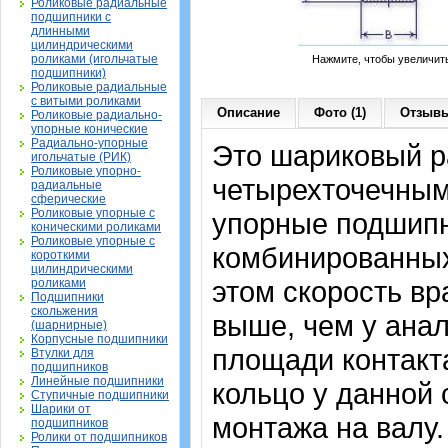
Роликовые радиальные
подшипники с
длинными
цилиндрическими
роликами (игольчатые
Нажмите, чтобы увеличит
подшипники)
Роликовые радиальные
с витыми роликами
Описание
Фото (1)
Отзывы
Роликовые радиально-
упорные конические
Радиально-упорные
Это шариковый р
игольчатые (РИК)
Роликовые упорно-
четырехточечным 
радиальные
сферические
Роликовые упорные с
упорные подшипн
коническими роликами
Роликовые упорные с
комбинированных
короткими
цилиндрическими
этом скорость вр
роликами
Подшипники
скольжения
выше, чем у анал
(шарнирные)
Корпусные подшипники
площади контакта
Втулки для
подшипников
Линейные подшипники
кольцо у данной
Ступичные подшипники
Шарики от
монтажа на валу.
подшипников
Ролики от подшипников