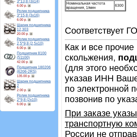
3*13,8 (3х14)
Номинальная частота
6300
6.00 р.
вращения, 1/мин
Ролик подшипника
3*15,8 (3х16)
6.00 р.
Шарик подшипника
Соответствует ГО
12,303
20.00 р.
Ролик подшипника
2,5*9,8 (2,5х10)
Как и все прочие
6.00 р.
Подшипник 8100
скольжения,
под
(51100)
42.00 р.
(для этого необх
Подшипник 180206
(6206-2RS)
указав ИНН Ваше
135.00 р.
Шарик подшипника
2
по электронной п
2.00 р.
Ролик подшипника
позвонив по ука
2*9,8 (2х10)
6.00 р.
При заказе указ
транспортную ком
России не отправ