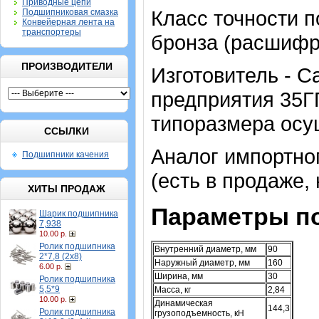
Приводные цепи
Класс точности п
Подшипниковая смазка
Конвейерная лента на
транспортеры
бронза (расшифр
ПРОИЗВОДИТЕЛИ
Изготовитель - 
предприятия 35Г
типоразмера осущ
ССЫЛКИ
Аналог импортно
Подшипники качения
(есть в продаже, 
ХИТЫ ПРОДАЖ
Параметры п
Шарик подшипника
7,938
10.00 р.
Ролик подшипника
Внутренний диаметр, мм
90
2*7,8 (2х8)
Наружный диаметр, мм
160
6.00 р.
Ширина, мм
30
Ролик подшипника
5,5*9
Масса, кг
2,84
10.00 р.
Динамическая
144,3
Ролик подшипника
грузоподъемность, кН