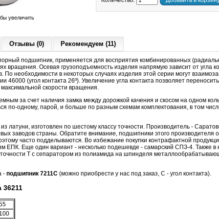
Количество:
Добавить в корзин
обы увеличить
Отзывы (0)
Рекомендуем (11)
орный подшипник, применяется для восприятия комбинированных (радиальн
тях вращения. Осевая грузоподъемность изделия напрямую зависит от угла ко
в. По необходимости в некоторых случаях изделия этой серии могут взаимоза
 46000 (угол контакта 26º). Увеличение угла контакта позволяет переносить
е максимальной скорости вращения.
мным за счет наличия замка между дорожкой качения и скосом на одном кол
ся по-одному, парой, и больше по разным схемам комплектования, в том числ
з латуни, изготовлен по шестому классу точности. Производитель - Сарато
вых заводов страны. Обратите внимание, подшипники этого производителя 
поэтому часто подделываются. Во избежание покупки контрафактной продукци
 ЕПК. Еще один вариант - несколько подешевде - самарский СПЗ-4. Также в 
 точности Т с сепаратором из полиамида на шпинделя металлообрабатывающи
а -
подшипник 7211С
(можно приобрести у нас под заказ, С - угол контакта).
 36211
55
100