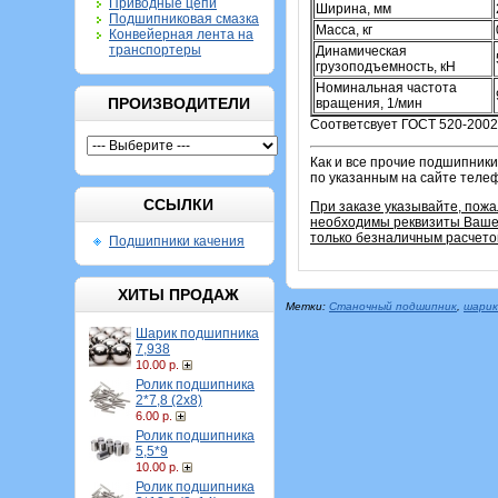
Приводные цепи
Ширина, мм
Подшипниковая смазка
Масса, кг
Конвейерная лента на
транспортеры
Динамическая
грузоподъемность, кН
Номинальная частота
ПРОИЗВОДИТЕЛИ
вращения, 1/мин
Соответсвует ГОСТ 520-2002
Как и все прочие подшипники
по указанным на сайте теле
ССЫЛКИ
При заказе указывайте, пож
необходимы реквизиты Вашей
только безналичным расчето
Подшипники качения
ХИТЫ ПРОДАЖ
Метки:
Станочный подшипник
,
шарик
Шарик подшипника
7,938
10.00 р.
Ролик подшипника
2*7,8 (2х8)
6.00 р.
Ролик подшипника
5,5*9
10.00 р.
Ролик подшипника