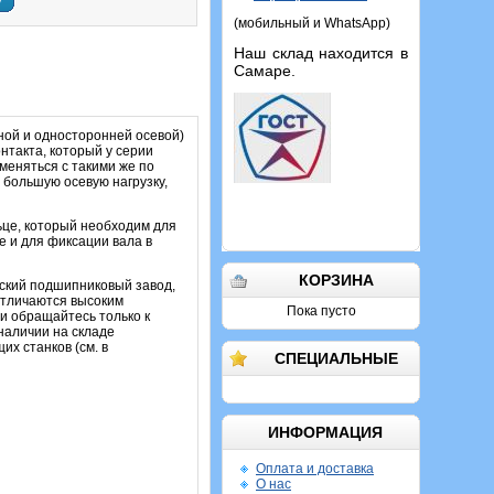
у
(мобильный и WhatsApp)
Наш склад находится в
Самаре.
ой и односторонней осевой)
нтакта, который у серии
меняться с такими же по
 большую осевую нагрузку,
ьце, который необходим для
е и для фиксации вала в
КОРЗИНА
вский подшипниковый завод,
отличаются высоким
Пока пусто
и обращайтесь только к
наличии на складе
х станков (см. в
СПЕЦИАЛЬНЫЕ
ИНФОРМАЦИЯ
Оплата и доставка
О нас