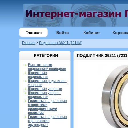
Главная
Войти
Кабинет
Корзин
Главная
>
Подшипник 36211 (7211M)
КАТЕГОРИИ
ПОДШИПНИК 36211 (7211
Высокоточные
подшипники шпинделя
Шариковые
радиальные
Шариковые радиально-
упорные
Шариковые упорные
Шариковые упорно-
радиальные
Роликовые радиальные
с короткими
цилиндрическими
роликами
Роликовые радиальные
сферические
двухрядные