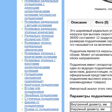
Роликовые радиальные
подшипники с
длинными
Нажмите, чт
цилиндрическими
роликами (игольчатые
подшипники)
Роликовые радиальные
Описание
Фото (0)
с витыми роликами
Роликовые радиально-
Это шариковый радиально-уп
упорные конические
нагрузок при высоких скорос
Радиально-упорные
36000 составляет 12 градусо
игольчатые (РИК)
размерам подшипниками серии
Роликовые упорно-
что сказывается на величин
радиальные
сферические
Подшипник является неразъе
Роликовые упорные с
сборки. Может устанавливать
коническими роликами
обоих направлениях.
Роликовые упорные с
короткими
Подшипник имеет сепаратор и
цилиндрическими
один из ведущих подшипнико
роликами
качеством, дорогостоящие, 
Подшипники
официальным представителям
скольжения
подшипники высокого класса
(шарнирные)
рекомендуемых товарах).
Корпусные подшипники
Втулки для
Импортный аналог этого тип
подшипников
Линейные подшипники
Параметры подшипника
Ступичные подшипники
Шарики от
Внутренний диаметр, мм
подшипников
Ролики от подшипников
Наружный диаметр, мм