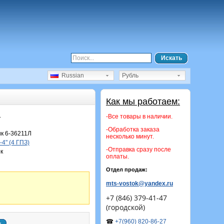
Искать
Russian
Рубль
Как мы работаем:
.
-Все товары в наличии.
-Обработка заказа
к 6-36211Л
несколько минут.
4" (4 ГПЗ)
-Отправка сразу после
к
оплаты.
Отдел продаж:
mts-vostok@yandex.ru
+7 (846) 379-41-47
(городской)
☎
+7(960) 820-86-27