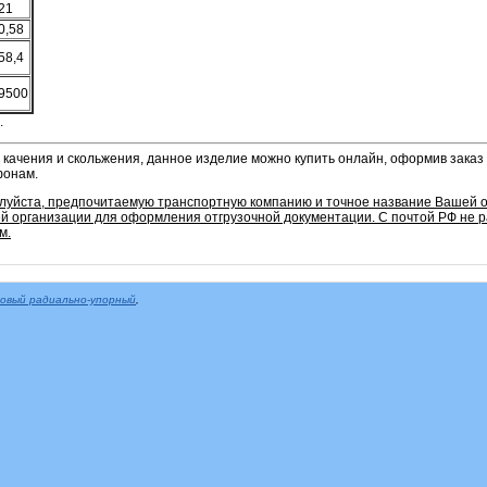
21
0,58
58,4
9500
.
 качения и скольжения, данное изделие можно купить онлайн, оформив заказ 
фонам.
алуйста, предпочитаемую транспортную компанию и точное название Вашей о
 организации для оформления отгрузочной документации. С почтой РФ не 
м.
овый радиально-упорный
,