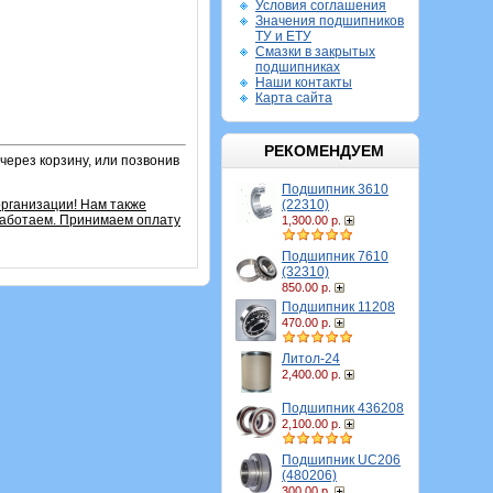
Условия соглашения
Значения подшипников
ТУ и ЕТУ
Смазки в закрытых
подшипниках
Наши контакты
Карта сайта
РЕКОМЕНДУЕМ
через корзину, или позвонив
Подшипник 3610
(22310)
рганизации! Нам также
работаем. Принимаем оплату
1,300.00 р.
Подшипник 7610
(32310)
850.00 р.
Подшипник 11208
470.00 р.
Литол-24
2,400.00 р.
Подшипник 436208
2,100.00 р.
Подшипник UC206
(480206)
300.00 р.