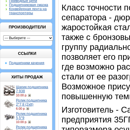
Приводные цепи
Класс точности 
Подшипниковая смазка
Конвейерная лента на
транспортеры
сепаратора - дю
жаростойкая стал
ПРОИЗВОДИТЕЛИ
также с бронзов
группу радиально
ССЫЛКИ
позволяет его пр
Подшипники качения
где возможно ра
стали от ее разо
ХИТЫ ПРОДАЖ
Возможное прису
Шарик подшипника
7,938
повышенную темп
10.00 р.
Ролик подшипника
2*7,8 (2х8)
Изготовитель - 
6.00 р.
Ролик подшипника
предприятия 35Г
5,5*9
10.00 р.
типоразмера осущ
Ролик подшипника