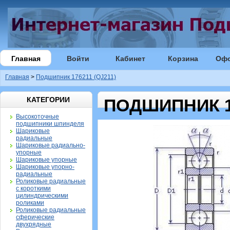
Главная
Войти
Кабинет
Корзина
Оф
Главная
>
Подшипник 176211 (QJ211)
КАТЕГОРИИ
ПОДШИПНИК 17
Высокоточные
подшипники шпинделя
Шариковые
радиальные
Шариковые радиально-
упорные
Шариковые упорные
Шариковые упорно-
радиальные
Роликовые радиальные
с короткими
цилиндрическими
роликами
Роликовые радиальные
сферические
двухрядные