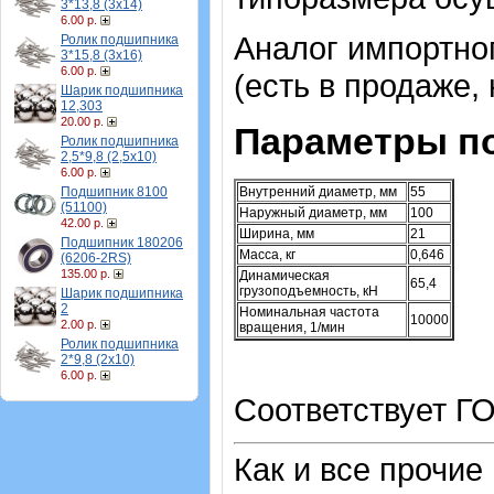
3*13,8 (3х14)
6.00 р.
Аналог импортно
Ролик подшипника
3*15,8 (3х16)
6.00 р.
(есть в продаже, 
Шарик подшипника
12,303
20.00 р.
Параметры п
Ролик подшипника
2,5*9,8 (2,5х10)
6.00 р.
Подшипник 8100
Внутренний диаметр, мм
55
(51100)
Наружный диаметр, мм
100
42.00 р.
Ширина, мм
21
Подшипник 180206
Масса, кг
0,646
(6206-2RS)
135.00 р.
Динамическая
65,4
грузоподъемность, кН
Шарик подшипника
2
Номинальная частота
10000
2.00 р.
вращения, 1/мин
Ролик подшипника
2*9,8 (2х10)
6.00 р.
Соответствует ГО
Как и все прочие