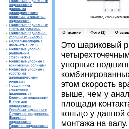
Роликовые радиальные
подшипники с
длинными
цилиндрическими
роликами (игольчатые
Нажмите, чтобы увеличит
подшипники)
Роликовые радиальные
с витыми роликами
Описание
Фото (1)
Отзывы
Роликовые радиально-
упорные конические
Радиально-упорные
Это шариковый р
игольчатые (РИК)
Роликовые упорно-
четырехточечным 
радиальные
сферические
Роликовые упорные с
упорные подшипн
коническими роликами
Роликовые упорные с
комбинированных
короткими
цилиндрическими
этом скорость вр
роликами
Подшипники
скольжения
выше, чем у анал
(шарнирные)
Корпусные подшипники
площади контакта
Втулки для
подшипников
Линейные подшипники
кольцо у данной
Ступичные подшипники
Шарики от
монтажа на валу.
подшипников
Ролики от подшипников