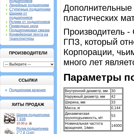
подшипников
Дополнительные о
Линейные подшипники
Ступичные подшипники
Шарики от
пластических ма
подшипников
Ролики от подшипников
Приводные цепи
Производитель -
Подшипниковая смазка
Конвейерная лента на
транспортеры
ГПЗ, который от
Корпорации, чьи
ПРОИЗВОДИТЕЛИ
много лет являет
Параметры п
ССЫЛКИ
Подшипники качения
Внутренний диаметр, мм
30
Наружный диаметр, мм
42
Ширина, мм
33
ХИТЫ ПРОДАЖ
Масса, кг
0,144
Динамическая
Шарик подшипника
53
грузоподъемность, кН
7,938
10.00 р.
Номинальная частота
14000
вращения, 1/мин
Ролик подшипника
2*7,8 (2х8)