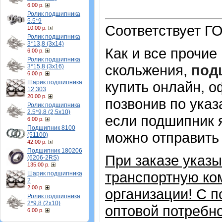
6.00 р.
Ролик подшипника
5,5*9
Соответствует ГО
10.00 р.
Ролик подшипника
3*13,8 (3х14)
Как и все прочие
6.00 р.
Ролик подшипника
скольжения,
под
3*15,8 (3х16)
6.00 р.
Шарик подшипника
купить онлайн, о
12,303
20.00 р.
позвонив по указ
Ролик подшипника
2,5*9,8 (2,5х10)
если подшипник 
6.00 р.
Подшипник 8100
можно отправить 
(51100)
42.00 р.
Подшипник 180206
При заказе указ
(6206-2RS)
135.00 р.
транспортную ко
Шарик подшипника
2
2.00 р.
организации!
С п
Ролик подшипника
2*9,8 (2х10)
оптовой потребн
6.00 р.