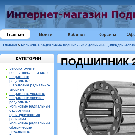
Главная
Войти
Кабинет
Корзина
Оф
Главная
>
Роликовые радиальные подшипники с длинными цилиндрическим
КАТЕГОРИИ
ПОДШИПНИК 2
Высокоточные
подшипники шпинделя
Шариковые
радиальные
Шариковые радиально-
упорные
Шариковые упорные
Шариковые упорно-
радиальные
Роликовые радиальные
с короткими
цилиндрическими
роликами
Роликовые радиальные
сферические
двухрядные