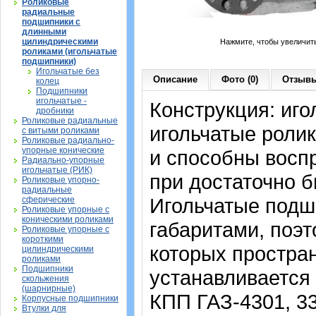
Роликовые
радиальные
подшипники с
длинными
цилиндрическими
Нажмите, чтобы увеличит
роликами (игольчатые
подшипники)
Игольчатые без
Описание
Фото (0)
Отзывы
колец
Подшипники
игольчатые -
Конструкция: иго
дробники
Роликовые радиальные
игольчатые роли
с витыми роликами
Роликовые радиально-
упорные конические
и способны восп
Радиально-упорные
игольчатые (РИК)
при достаточно 
Роликовые упорно-
радиальные
Игольчатые подш
сферические
Роликовые упорные с
коническими роликами
габаритами, поэт
Роликовые упорные с
короткими
которых простран
цилиндрическими
роликами
Подшипники
устанавливается
скольжения
(шарнирные)
КПП ГАЗ-4301, 33
Корпусные подшипники
Втулки для