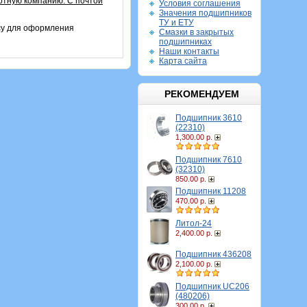
ртную компанию. С почтой
Условия соглашения
Значения подшипников
ТУ и ЕТУ
су для оформления
Смазки в закрытых
подшипниках
Наши контакты
Карта сайта
РЕКОМЕНДУЕМ
Подшипник 3610
(22310)
1,300.00 р.
Подшипник 7610
(32310)
850.00 р.
Подшипник 11208
470.00 р.
Литол-24
2,400.00 р.
Подшипник 436208
2,100.00 р.
Подшипник UC206
(480206)
300.00 р.