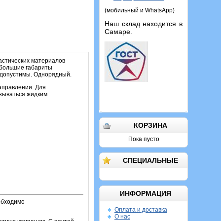
(мобильный и WhatsApp)
Наш склад находится в
Самаре.
ластических материалов
ебольшие габариты
едопустимы. Однорядный.
аправлении. Для
зываться жидким
КОРЗИНА
Пока пусто
СПЕЦИАЛЬНЫЕ
ИНФОРМАЦИЯ
обходимо
Оплата и доставка
О нас