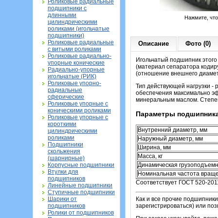
Роликовые радиальные
подшипники с
длинными
Нажмите, чт
цилиндрическими
роликами (игольчатые
подшипники)
Роликовые радиальные
Описание
Фото (0)
с витыми роликами
Роликовые радиально-
Игольчатый подшипник этого 
упорные конические
(материал сепаратора кодир
Радиально-упорные
(отношение внешнего диамет
игольчатые (РИК)
Роликовые упорно-
Тип действующей нагрузки -
радиальные
обеспечения максимально эф
сферические
минеральным маслом.
Степен
Роликовые упорные с
коническими роликами
Параметры подшипника
Роликовые упорные с
короткими
Внутренний диаметр, мм
цилиндрическими
роликами
Наружный диаметр, мм
Подшипники
Ширина, мм
скольжения
Масса, кг
(шарнирные)
Корпусные подшипники
Динамическая грузоподъемн
Втулки для
Номинальная частота враще
подшипников
Соответствует ГОСТ 520-201
Линейные подшипники
Ступичные подшипники
Шарики от
Как и все прочие подшипники
подшипников
зарегистрироваться) или по
Ролики от подшипников