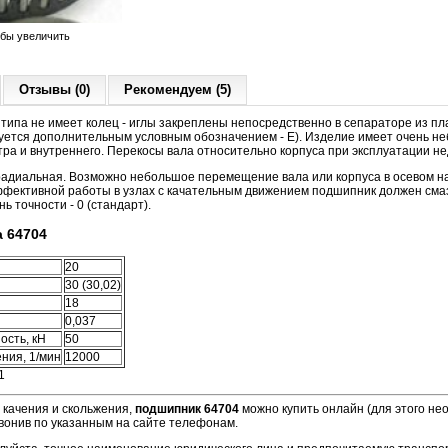
обы увеличить
Отзывы (0)
Рекомендуем (5)
типа не имеет колец - иглы закреплены непосредственно в сепараторе из п
уется дополнительным условным обозначением - Е). Изделие имеет очень н
ра и внутреннего. Перекосы вала относительно корпуса при эксплуатации н
 радиальная. Возможно небольшое перемещение вала или корпуса в осевом н
фективной работы в узлах с качательным движением подшипник должен сма
ь точности - 0 (стандарт).
 64704
20
30 (30,02)
18
0,037
ость, кН
50
ния, 1/мин
12000
1
 качения и скольжения,
подшипник 64704
можно купить онлайн (для этого не
звонив по указанным на сайте телефонам.