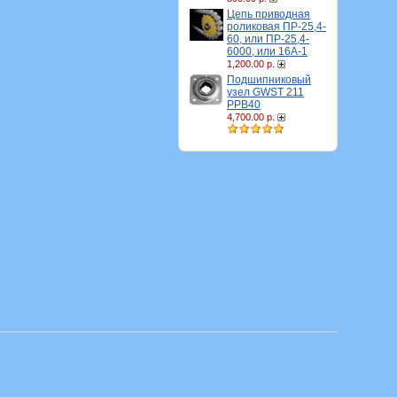
Цепь приводная
роликовая ПР-25,4-
60, или ПР-25,4-
6000, или 16A-1
1,200.00 р.
Подшипниковый
узел GWST 211
PPB40
4,700.00 р.