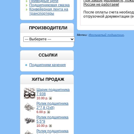
При заказе указывайте, пож
Приводные цепи
России не работаем!
Подшипниковая смазка
Конвейерная лента на
После оплаты счета необход
транспортеры
отгрузочной документации (е
ПРОИЗВОДИТЕЛИ
Метки:
Игольчатый подшипник
,
ССЫЛКИ
Подшипники качения
ХИТЫ ПРОДАЖ
Шарик подшипника
7,938
10.00 р.
Ролик подшипника
2*7,8 (2х8)
6.00 р.
Ролик подшипника
5,5*9
10.00 р.
Ролик подшипника