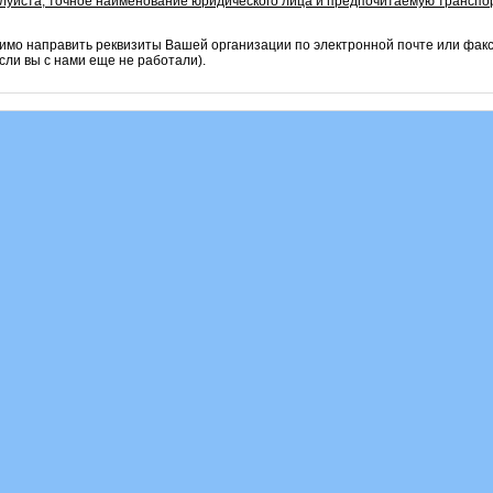
алуйста, точное наименование юридического лица и предпочитаемую транспо
имо направить реквизиты Вашей организации по электронной почте или фак
сли вы с нами еще не работали).