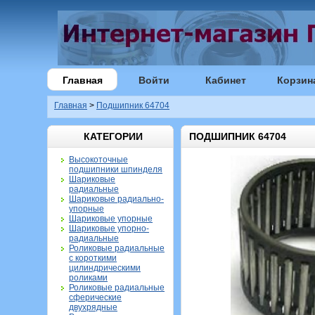
Главная
Войти
Кабинет
Корзин
Главная
>
Подшипник 64704
КАТЕГОРИИ
ПОДШИПНИК 64704
Высокоточные
подшипники шпинделя
Шариковые
радиальные
Шариковые радиально-
упорные
Шариковые упорные
Шариковые упорно-
радиальные
Роликовые радиальные
с короткими
цилиндрическими
роликами
Роликовые радиальные
сферические
двухрядные