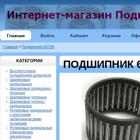
Главная
Войти
Кабинет
Корзина
Оф
Главная
>
Подшипник 64706
КАТЕГОРИИ
ПОДШИПНИК 6
Высокоточные
подшипники шпинделя
Шариковые
радиальные
Шариковые радиально-
упорные
Шариковые упорные
Шариковые упорно-
радиальные
Роликовые радиальные
с короткими
цилиндрическими
роликами
Роликовые радиальные
сферические
двухрядные