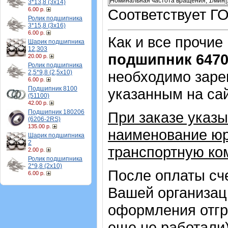
Номинальная частота вращения, 1/мин
3*13,8 (3х14)
6.00 р.
Соответствует Г
Ролик подшипника
3*15,8 (3х16)
6.00 р.
Как и все прочие
Шарик подшипника
12,303
подшипник 647
20.00 р.
Ролик подшипника
необходимо зарег
2,5*9,8 (2,5х10)
6.00 р.
Подшипник 8100
указанным на са
(51100)
42.00 р.
Подшипник 180206
При заказе указы
(6206-2RS)
135.00 р.
наименование юр
Шарик подшипника
2
транспортную ко
2.00 р.
Ролик подшипника
2*9,8 (2х10)
После оплаты сч
6.00 р.
Вашей организац
оформления отгр
еще не работали