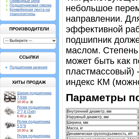
Приводные цепи
небольшое перем
Подшипниковая смазка
Конвейерная лента на
транспортеры
направлении. Дл
эффективной раб
ПРОИЗВОДИТЕЛИ
подшипник долж
маслом.
Степень 
ССЫЛКИ
может быть как 
Подшипники качения
пластмассовый) -
индекс КМ (можн
ХИТЫ ПРОДАЖ
Шарик подшипника
Параметры п
7,938
10.00 р.
Ролик подшипника
Внутренний диаметр, мм
2*7,8 (2х8)
6.00 р.
Наружный диаметр, мм
Ролик подшипника
Ширина, мм
5,5*9
Масса, кг
10.00 р.
Динамическая грузоподъемность, кН
Ролик подшипника