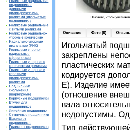
Роликовые радиальные
подшипники с
длинными
цилиндрическими
роликами (игольчатые
Нажмите, чтобы увеличит
подшипники)
Роликовые радиальные
с витыми роликами
Описание
Фото (0)
Отзывы
Роликовые радиально-
упорные конические
Радиально-упорные
Игольчатый подши
игольчатые (РИК)
Роликовые упорно-
закреплены непо
радиальные
сферические
Роликовые упорные с
пластических ма
коническими роликами
Роликовые упорные с
кодируется допо
короткими
цилиндрическими
Е). Изделие име
роликами
Подшипники
скольжения
(отношение внеш
(шарнирные)
Корпусные подшипники
вала относительн
Втулки для
подшипников
Линейные подшипники
недопустимы. Од
Ступичные подшипники
Шарики от
подшипников
Тип действующей
Ролики от подшипников