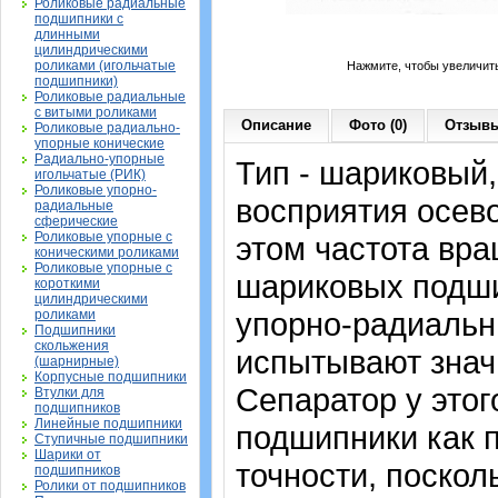
Роликовые радиальные
подшипники с
длинными
цилиндрическими
роликами (игольчатые
Нажмите, чтобы увеличит
подшипники)
Роликовые радиальные
с витыми роликами
Описание
Фото (0)
Отзывы
Роликовые радиально-
упорные конические
Радиально-упорные
Тип - шариковый
игольчатые (РИК)
Роликовые упорно-
восприятия осево
радиальные
сферические
Роликовые упорные с
этом частота вра
коническими роликами
Роликовые упорные с
шариковых подши
короткими
цилиндрическими
упорно-радиальн
роликами
Подшипники
скольжения
испытывают знач
(шарнирные)
Корпусные подшипники
Сепаратор у это
Втулки для
подшипников
Линейные подшипники
подшипники как 
Ступичные подшипники
Шарики от
точности, поскол
подшипников
Ролики от подшипников