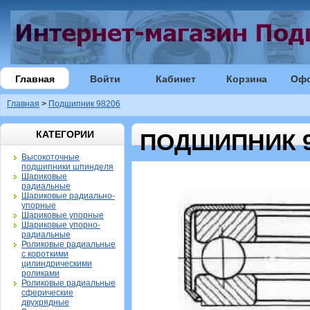
Главная
Войти
Кабинет
Корзина
Оф
Главная
>
Подшипник 98206
КАТЕГОРИИ
ПОДШИПНИК 9
Высокоточные
подшипники шпинделя
Шариковые
радиальные
Шариковые радиально-
упорные
Шариковые упорные
Шариковые упорно-
радиальные
Роликовые радиальные
с короткими
цилиндрическими
роликами
Роликовые радиальные
сферические
двухрядные