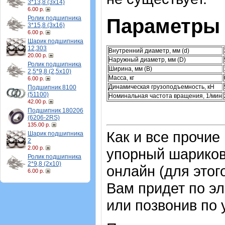
3*13,8 (3х14)
6.00 р.
Ролик подшипника
Параметры 
3*15,8 (3х16)
6.00 р.
Шарик подшипника
12,303
Внутренний диаметр, мм (d)
20.00 р.
Наружный диаметр, мм (D)
Ролик подшипника
Ширина, мм (B)
2,5*9,8 (2,5х10)
Масса, кг
6.00 р.
Динамическая грузоподъемность, кН
Подшипник 8100
(51100)
Номинальная частота вращения, 1/мин
42.00 р.
Подшипник 180206
(6206-2RS)
135.00 р.
Как и все прочие
Шарик подшипника
2
2.00 р.
упорный шарико
Ролик подшипника
2*9,8 (2х10)
онлайн (для этог
6.00 р.
Вам придет по эл
или позвонив по