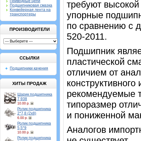
Приводные цепи
требуют высокой 
Подшипниковая смазка
Конвейерная лента на
упорные подшипн
транспортеры
по сравнению с 
ПРОИЗВОДИТЕЛИ
520-2011.
Подшипник являе
ССЫЛКИ
пластической сма
Подшипники качения
отличием от анал
конструктивного 
ХИТЫ ПРОДАЖ
рекомендуемые т
Шарик подшипника
7,938
типоразмер отли
10.00 р.
Ролик подшипника
и пониженной ма
2*7,8 (2х8)
6.00 р.
Ролик подшипника
Аналогов импортн
5,5*9
10.00 р.
не существует.
Ролик подшипника