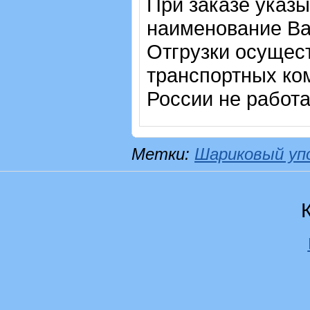
При заказе указы
наименование Ва
Отгрузки осущес
транспортных ком
России не работ
Метки:
Шариковый уп