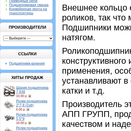
Приводные цепи
Внешнее кольцо 
Подшипниковая смазка
Конвейерная лента на
транспортеры
роликов, так что
Подшипники можн
ПРОИЗВОДИТЕЛИ
натягом.
Роликоподшипник
ССЫЛКИ
конструктивного
Подшипники качения
применения, осо
ХИТЫ ПРОДАЖ
устанавливают в 
Шарик подшипника
катки и т.д.
7,938
10.00 р.
Ролик подшипника
Производитель эт
2*7,8 (2х8)
6.00 р.
АПП ГРУПП, прод
Ролик подшипника
5,5*9
качеством и над
10.00 р.
Ролик подшипника