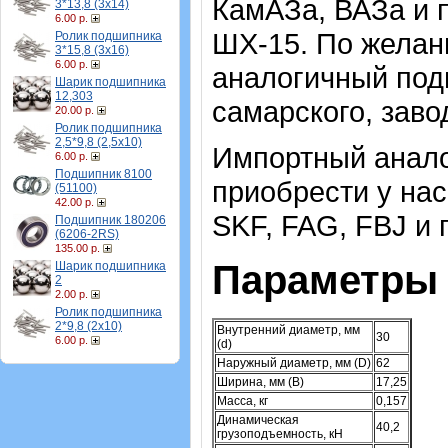
КамАЗа, ВАЗа и п
3*13,8 (3х14)
6.00 р.
ШХ-15. По желан
Ролик подшипника
3*15,8 (3х16)
6.00 р.
аналогичный под
Шарик подшипника
12,303
самарского, заво
20.00 р.
Ролик подшипника
2,5*9,8 (2,5х10)
Импортный аналог
6.00 р.
Подшипник 8100
приобрести у нас
(51100)
42.00 р.
SKF, FAG, FBJ и
Подшипник 180206
(6206-2RS)
135.00 р.
Параметры 
Шарик подшипника
2
2.00 р.
Ролик подшипника
2*9,8 (2х10)
Внутренний диаметр, мм
30
6.00 р.
(d)
Наружный диаметр, мм (D)
62
Ширина, мм (B)
17,25
Масса, кг
0,157
Динамическая
40,2
грузоподъемность, кН