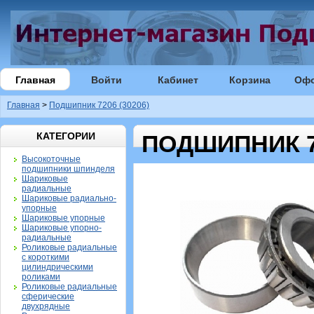
Главная
Войти
Кабинет
Корзина
Оф
Главная
>
Подшипник 7206 (30206)
КАТЕГОРИИ
ПОДШИПНИК 72
Высокоточные
подшипники шпинделя
Шариковые
радиальные
Шариковые радиально-
упорные
Шариковые упорные
Шариковые упорно-
радиальные
Роликовые радиальные
с короткими
цилиндрическими
роликами
Роликовые радиальные
сферические
двухрядные