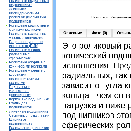
Роликовые радиальные
подшипники с
длинными
цилиндрическими
роликами (игольчатые
Нажмите, чтобы увеличит
подшипники)
Роликовые радиальные
с витыми роликами
Описание
Фото (0)
Отзывы
Роликовые радиально-
упорные конические
Радиально-упорные
Это роликовый р
игольчатые (РИК)
Роликовые упорно-
конический подш
радиальные
сферические
Роликовые упорные с
исполнения. Пре
коническими роликами
Роликовые упорные с
радиальных, так 
короткими
цилиндрическими
зависит от угла 
роликами
Подшипники
скольжения
кольца - чем он 
(шарнирные)
Корпусные подшипники
нагрузка и ниже 
Втулки для
подшипников
Линейные подшипники
подшипников этог
Ступичные подшипники
Шарики от
сферических рол
подшипников
Ролики от подшипников