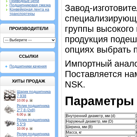
Приводные цепи
Завод-изготовител
Подшипниковая смазка
Конвейерная лента на
транспортеры
специализирующи
группы высокого 
ПРОИЗВОДИТЕЛИ
продукция подеш
опциях выбрать 
ССЫЛКИ
Импортный анало
Подшипники качения
Поставляется нам
ХИТЫ ПРОДАЖ
NSK.
Шарик подшипника
7,938
Параметры 
10.00 р.
Ролик подшипника
2*7,8 (2х8)
6.00 р.
Внутренний диаметр, мм (d)
Ролик подшипника
Наружный диаметр, мм (D)
5,5*9
Ширина, мм (B)
10.00 р.
Масса, кг
Ролик подшипника