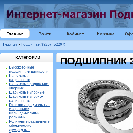
Главная
Войти
Кабинет
Корзина
Оф
Главная
>
Подшипник 38207 (52207)
КАТЕГОРИИ
ПОДШИПНИК 38
Высокоточные
подшипники шпинделя
Шариковые
радиальные
Шариковые радиально-
упорные
Шариковые упорные
Шариковые упорно-
радиальные
Роликовые радиальные
с короткими
цилиндрическими
роликами
Роликовые радиальные
сферические
двухрядные