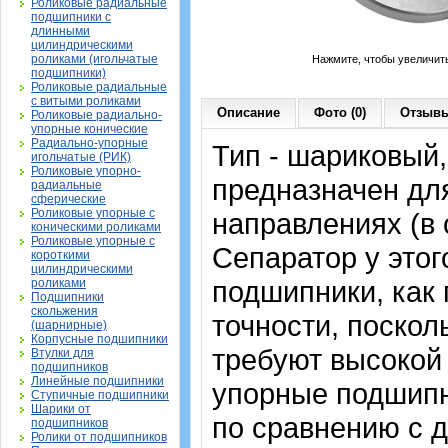
Роликовые радиальные
подшипники с
длинными
цилиндрическими
роликами (игольчатые
Нажмите, чтобы увеличит
подшипники)
Роликовые радиальные
с витыми роликами
Описание
Фото (0)
Отзывы
Роликовые радиально-
упорные конические
Радиально-упорные
Тип - шариковый,
игольчатые (РИК)
Роликовые упорно-
предназначен для
радиальные
сферические
Роликовые упорные с
направлениях (в 
коническими роликами
Роликовые упорные с
Сепаратор у это
короткими
цилиндрическими
подшипники, как
роликами
Подшипники
скольжения
точности, поскол
(шарнирные)
Корпусные подшипники
требуют высокой 
Втулки для
подшипников
Линейные подшипники
упорные подшипн
Ступичные подшипники
Шарики от
по сравнению с 
подшипников
Ролики от подшипников