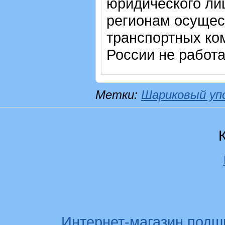
юридического лиц
регионам осущес
транспортных ком
России не работ
Метки:
Шариковый уп
Интернет-магазин подш