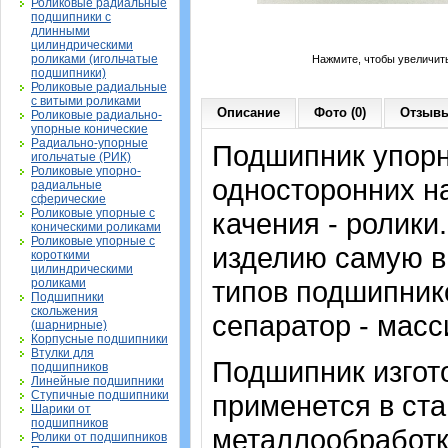
Роликовые радиальные
подшипники с
длинными
цилиндрическими
роликами (игольчатые
Нажмите, чтобы увеличит
подшипники)
Роликовые радиальные
с витыми роликами
Описание
Фото (0)
Отзывы
Роликовые радиально-
упорные конические
Радиально-упорные
Подшипник упорн
игольчатые (РИК)
Роликовые упорно-
односторонних на
радиальные
сферические
Роликовые упорные с
качения - ролики
коническими роликами
Роликовые упорные с
изделию самую в
короткими
цилиндрическими
типов подшипнико
роликами
Подшипники
скольжения
сепаратор - масс
(шарнирные)
Корпусные подшипники
Втулки для
Подшипник изгото
подшипников
Линейные подшипники
Ступичные подшипники
применется в ста
Шарики от
подшипников
металлообработк
Ролики от подшипников