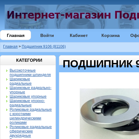
Главная
Войти
Кабинет
Корзина
Оф
Главная
>
Подшипник 9106 (81106)
КАТЕГОРИИ
ПОДШИПНИК 91
Высокоточные
подшипники шпинделя
Шариковые
радиальные
Шариковые радиально-
упорные
Шариковые упорные
Шариковые упорно-
радиальные
Роликовые радиальные
с короткими
цилиндрическими
роликами
Роликовые радиальные
сферические
двухрядные