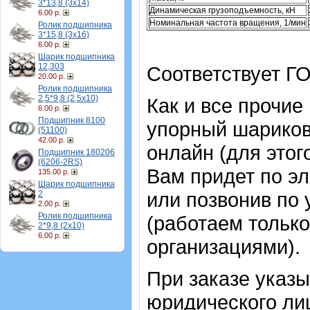
3*13,8 (3х14)
Динамическая грузоподъемность, кН
6.00 р.
Номинальная частота вращения, 1/мин
Ролик подшипника
3*15,8 (3х16)
6.00 р.
Шарик подшипника
12,303
Соответствует ГО
20.00 р.
Ролик подшипника
2,5*9,8 (2,5х10)
Как и все прочие
6.00 р.
Подшипник 8100
упорный шарико
(51100)
42.00 р.
онлайн (для этог
Подшипник 180206
(6206-2RS)
Вам придет по эл
135.00 р.
Шарик подшипника
или позвонив по
2
2.00 р.
Ролик подшипника
(работаем только
2*9,8 (2х10)
6.00 р.
организациями).
При заказе указ
юридического лиц