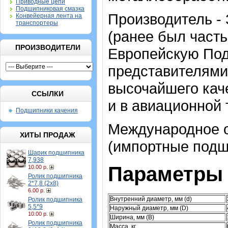
Приводные цепи
Подшипниковая смазка
Производитель -
Конвейерная лента на
транспортеры
(ранее был часть
ПРОИЗВОДИТЕЛИ
Европейскую По
представителями
высочайшего каче
ССЫЛКИ
и в авиационной 
Подшипники качения
Международное о
ХИТЫ ПРОДАЖ
(импортные подш
Шарик подшипника
7,938
Параметры 
10.00 р.
Ролик подшипника
2*7,8 (2х8)
6.00 р.
Внутренний диаметр, мм (d)
Ролик подшипника
5,5*9
Наружный диаметр, мм (D)
10.00 р.
Ширина, мм (B)
Ролик подшипника
Масса, кг