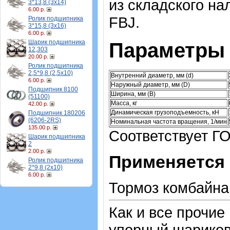
из складского на
3*13,8 (3х14)
6.00 р.
FBJ.
Ролик подшипника
3*15,8 (3х16)
6.00 р.
Шарик подшипника
Параметры 
12,303
20.00 р.
Ролик подшипника
2,5*9,8 (2,5х10)
Внутренний диаметр, мм (d)
6.00 р.
Наружный диаметр, мм (D)
Подшипник 8100
Ширина, мм (B)
(51100)
Масса, кг
42.00 р.
Динамическая грузоподъемность, кН
Подшипник 180206
(6206-2RS)
Номинальная частота вращения, 1/мин
135.00 р.
Соответствует ГО
Шарик подшипника
2
2.00 р.
Применяется 
Ролик подшипника
2*9,8 (2х10)
6.00 р.
Тормоз комбайна
Как и все прочие
упорный шарико