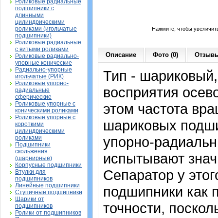
Роликовые радиальные
подшипники с
длинными
цилиндрическими
роликами (игольчатые
Нажмите, чтобы увеличит
подшипники)
Роликовые радиальные
с витыми роликами
Описание
Фото (0)
Отзывы
Роликовые радиально-
упорные конические
Радиально-упорные
Тип - шариковый
игольчатые (РИК)
Роликовые упорно-
восприятия осево
радиальные
сферические
Роликовые упорные с
этом частота вра
коническими роликами
Роликовые упорные с
шариковых подши
короткими
цилиндрическими
упорно-радиальн
роликами
Подшипники
скольжения
испытывают знач
(шарнирные)
Корпусные подшипники
Сепаратор у это
Втулки для
подшипников
Линейные подшипники
подшипники как 
Ступичные подшипники
Шарики от
точности, поскол
подшипников
Ролики от подшипников