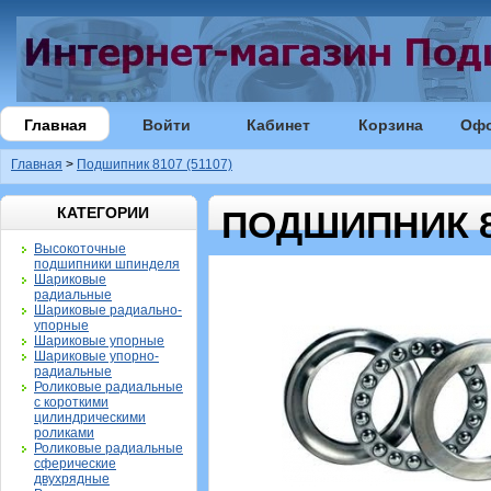
Главная
Войти
Кабинет
Корзина
Оф
Главная
>
Подшипник 8107 (51107)
КАТЕГОРИИ
ПОДШИПНИК 81
Высокоточные
подшипники шпинделя
Шариковые
радиальные
Шариковые радиально-
упорные
Шариковые упорные
Шариковые упорно-
радиальные
Роликовые радиальные
с короткими
цилиндрическими
роликами
Роликовые радиальные
сферические
двухрядные