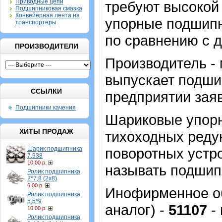
Приводные цепи
требуют высокой 
Подшипниковая смазка
Конвейерная лента на
упорные подшипн
транспортеры
по сравнению с 
ПРОИЗВОДИТЕЛИ
Производитель -
выпускает подши
ССЫЛКИ
предприятии зая
Подшипники качения
Шариковые упор
ХИТЫ ПРОДАЖ
тихоходных реду
Шарик подшипника
поворотных устро
7,938
10.00 р.
называть подшип
Ролик подшипника
2*7,8 (2х8)
6.00 р.
Инофирменное об
Ролик подшипника
5,5*9
аналог) -
51107
- 
10.00 р.
Ролик подшипника