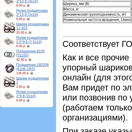
3*13,8 (3х14)
Ширина, мм (B)
6.00 р.
Масса, кг
Ролик подшипника
Динамическая грузоподъемность, кН
3*15,8 (3х16)
6.00 р.
Номинальная частота вращения, 1/мин
Шарик подшипника
12,303
20.00 р.
Ролик подшипника
Соответствует ГО
2,5*9,8 (2,5х10)
6.00 р.
Подшипник 8100
Как и все прочие
(51100)
42.00 р.
упорный шарико
Подшипник 180206
(6206-2RS)
135.00 р.
онлайн (для этог
Шарик подшипника
2
Вам придет по эл
2.00 р.
Ролик подшипника
или позвонив по
2*9,8 (2х10)
6.00 р.
(работаем только
организациями).
При заказе указ