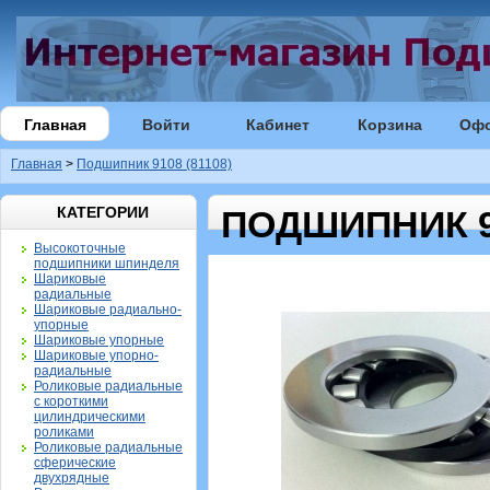
Главная
Войти
Кабинет
Корзина
Оф
Главная
>
Подшипник 9108 (81108)
КАТЕГОРИИ
ПОДШИПНИК 91
Высокоточные
подшипники шпинделя
Шариковые
радиальные
Шариковые радиально-
упорные
Шариковые упорные
Шариковые упорно-
радиальные
Роликовые радиальные
с короткими
цилиндрическими
роликами
Роликовые радиальные
сферические
двухрядные