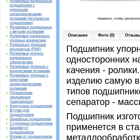
Роликовые радиальные
подшипники с
длинными
цилиндрическими
роликами (игольчатые
Нажмите, чтобы увеличит
подшипники)
Роликовые радиальные
с витыми роликами
Описание
Фото (0)
Отзывы
Роликовые радиально-
упорные конические
Радиально-упорные
Подшипник упорн
игольчатые (РИК)
Роликовые упорно-
односторонних на
радиальные
сферические
Роликовые упорные с
качения - ролики
коническими роликами
Роликовые упорные с
изделию самую в
короткими
цилиндрическими
типов подшипнико
роликами
Подшипники
скольжения
сепаратор - масс
(шарнирные)
Корпусные подшипники
Втулки для
Подшипник изгото
подшипников
Линейные подшипники
Ступичные подшипники
применется в ста
Шарики от
подшипников
металлообработк
Ролики от подшипников