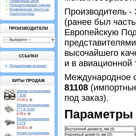
Приводные цепи
Подшипниковая смазка
Производитель -
Конвейерная лента на
транспортеры
(ранее был часть
ПРОИЗВОДИТЕЛИ
Европейскую По
представителями
высочайшего каче
ССЫЛКИ
и в авиационной 
Подшипники качения
Международное о
ХИТЫ ПРОДАЖ
81108
(импортные
Шарик подшипника
под заказ).
7,938
10.00 р.
Ролик подшипника
2*7,8 (2х8)
Параметры 
6.00 р.
Ролик подшипника
5,5*9
10.00 р.
Внутренний диаметр, мм (d)
Ролик подшипника
Наружный диаметр, мм (D)