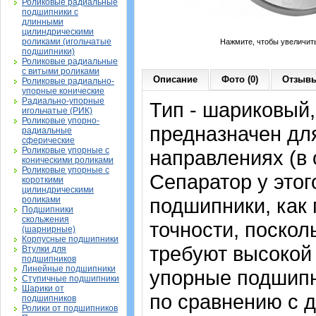
Роликовые радиальные
подшипники с
длинными
цилиндрическими
роликами (игольчатые
Нажмите, чтобы увеличит
подшипники)
Роликовые радиальные
с витыми роликами
Описание
Фото (0)
Отзывы
Роликовые радиально-
упорные конические
Радиально-упорные
Тип - шариковый,
игольчатые (РИК)
Роликовые упорно-
предназначен для
радиальные
сферические
Роликовые упорные с
направлениях (в 
коническими роликами
Роликовые упорные с
Сепаратор у это
короткими
цилиндрическими
подшипники, как
роликами
Подшипники
скольжения
точности, поскол
(шарнирные)
Корпусные подшипники
требуют высокой 
Втулки для
подшипников
Линейные подшипники
упорные подшипн
Ступичные подшипники
Шарики от
по сравнению с 
подшипников
Ролики от подшипников