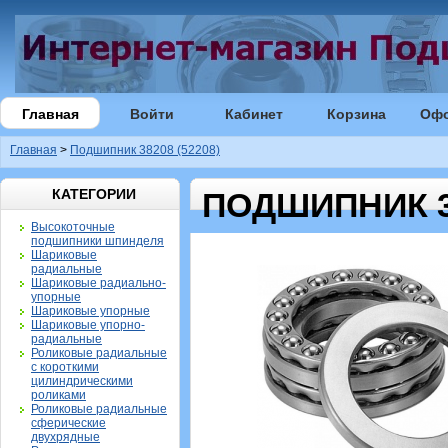
Главная
Войти
Кабинет
Корзина
Оф
Главная
>
Подшипник 38208 (52208)
КАТЕГОРИИ
ПОДШИПНИК 38
Высокоточные
подшипники шпинделя
Шариковые
радиальные
Шариковые радиально-
упорные
Шариковые упорные
Шариковые упорно-
радиальные
Роликовые радиальные
с короткими
цилиндрическими
роликами
Роликовые радиальные
сферические
двухрядные