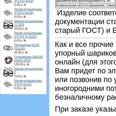
Динамическая грузоподъемность, кН
3*13,8 (3х14)
6.00 р.
Номинальная частота вращения, 1/мин
Ролик подшипника
Изделие соответс
3*15,8 (3х16)
6.00 р.
документации ста
Шарик подшипника
12,303
старый ГОСТ) и 
20.00 р.
Ролик подшипника
2,5*9,8 (2,5х10)
6.00 р.
Как и все прочие
Подшипник 8100
(51100)
упорный шарико
42.00 р.
Подшипник 180206
онлайн (для этог
(6206-2RS)
135.00 р.
Вам придет по эл
Шарик подшипника
2
2.00 р.
или позвонив по 
Ролик подшипника
2*9,8 (2х10)
иногородними по
6.00 р.
безналичному рас
При заказе указ