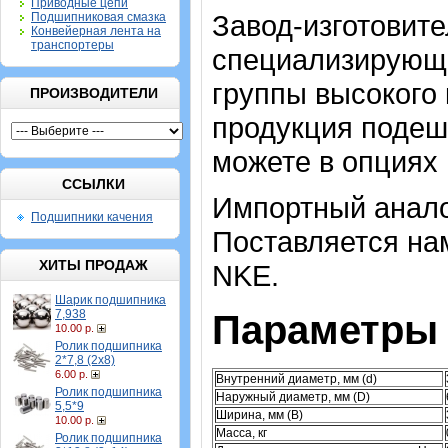
Приводные цепи
Завод-изготовител
Подшипниковая смазка
Конвейерная лента на
транспортеры
специализирующи
группы высокого 
ПРОИЗВОДИТЕЛИ
продукция подеш
можете в опциях
ССЫЛКИ
Импортный анало
Подшипники качения
Поставляется нам
ХИТЫ ПРОДАЖ
NKE.
Шарик подшипника
7,938
Параметры 
10.00 р.
Ролик подшипника
2*7,8 (2х8)
6.00 р.
Внутренний диаметр, мм (d)
Ролик подшипника
Наружный диаметр, мм (D)
5,5*9
Ширина, мм (B)
10.00 р.
Масса, кг
Ролик подшипника