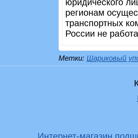
юридического лиц
регионам осущес
транспортных ком
России не работ
Метки:
Шариковый уп
Интернет-магазин подш