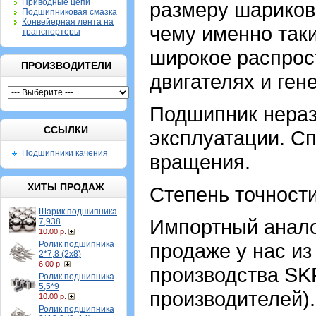
Приводные цепи
размеру шариков
Подшипниковая смазка
Конвейерная лента на
чему именно так
транспортеры
широкое распрос
ПРОИЗВОДИТЕЛИ
двигателях и ген
Подшипник нераз
ССЫЛКИ
эксплуатации. Сп
Подшипники качения
вращения.
ХИТЫ ПРОДАЖ
Степень точности
Шарик подшипника
Импортный аналог
7,938
10.00 р.
Ролик подшипника
продаже у нас из
2*7,8 (2х8)
6.00 р.
производства SK
Ролик подшипника
5,5*9
производителей).
10.00 р.
Ролик подшипника