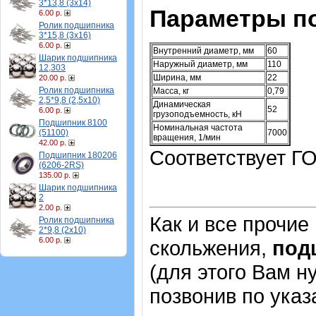
3*13,8 (3х14)
Параметры п
6.00 р.
Ролик подшипника
3*15,8 (3х16)
6.00 р.
Внутренний диаметр, мм
60
Шарик подшипника
Наружный диаметр, мм
110
12,303
Ширина, мм
22
20.00 р.
Ролик подшипника
Масса, кг
0,79
2,5*9,8 (2,5х10)
Динамическая
52
6.00 р.
грузоподъемность, кН
Подшипник 8100
Номинальная частота
(51100)
7000
вращения, 1/мин
42.00 р.
Соответствует ГО
Подшипник 180206
(6206-2RS)
135.00 р.
Шарик подшипника
2
2.00 р.
Как и все прочие
Ролик подшипника
2*9,8 (2х10)
6.00 р.
скольжения,
под
(для этого Вам н
позвонив по ука