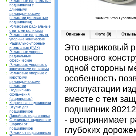
Роликовые радиальные
подшипники с
длинными
цилиндрическими
роликами (игольчатые
Нажмите, чтобы увеличит
подшипники)
Роликовые радиальные
с витыми роликами
Описание
Фото (0)
Отзывы
Роликовые радиально-
упорные конические
Радиально-упорные
Это шариковый 
игольчатые (РИК)
Роликовые упорно-
основного констр
радиальные
сферические
Роликовые упорные с
одной стороны м
коническими роликами
Роликовые упорные с
особенность поз
короткими
цилиндрическими
эксплуатации изд
роликами
Подшипники
скольжения
вместе с тем защ
(шарнирные)
Корпусные подшипники
подшипник 80212
Втулки для
подшипников
Линейные подшипники
- воспринимает р
Ступичные подшипники
Шарики от
глубоких дорожек
подшипников
Ролики от подшипников