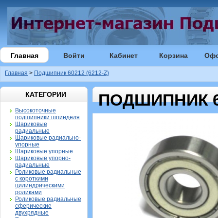
Главная
Войти
Кабинет
Корзина
Оф
Главная
>
Подшипник 60212 (6212-Z)
КАТЕГОРИИ
ПОДШИПНИК 60
Высокоточные
подшипники шпинделя
Шариковые
радиальные
Шариковые радиально-
упорные
Шариковые упорные
Шариковые упорно-
радиальные
Роликовые радиальные
с короткими
цилиндрическими
роликами
Роликовые радиальные
сферические
двухрядные