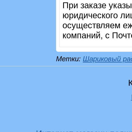
При заказе указ
юридического лиц
осуществляем еж
компаний, с Почт
Метки:
Шариковый ра