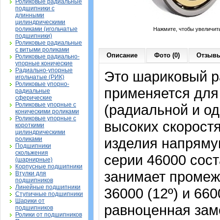
Роликовые радиальные
подшипники с
длинными
цилиндрическими
роликами (игольчатые
Нажмите, чтобы увеличит
подшипники)
Роликовые радиальные
с витыми роликами
Описание
Фото (0)
Отзывы
Роликовые радиально-
упорные конические
Радиально-упорные
Это шариковый р
игольчатые (РИК)
Роликовые упорно-
применяется для
радиальные
сферические
Роликовые упорные с
(радиальной и од
коническими роликами
Роликовые упорные с
высоких скорост
короткими
цилиндрическими
изделия напрямую
роликами
Подшипники
скольжения
серии 46000 сост
(шарнирные)
Корпусные подшипники
занимает промеж
Втулки для
подшипников
Линейные подшипники
36000 (12º) и 66
Ступичные подшипники
Шарики от
равноценная зам
подшипников
Ролики от подшипников