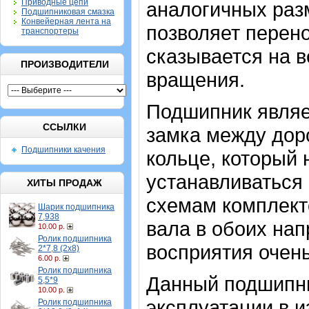
Приводные цепи
аналогичных разм
Подшипниковая смазка
Конвейерная лента на
позволяет перено
транспортеры
сказывается на 
ПРОИЗВОДИТЕЛИ
вращения.
Подшипник являе
ССЫЛКИ
замка между дор
Подшипники качения
кольце, который
устанавливаться 
ХИТЫ ПРОДАЖ
схемам комплект
Шарик подшипника
7,938
вала в обоих на
10.00 р.
Ролик подшипника
восприятия очень
2*7,8 (2х8)
6.00 р.
Ролик подшипника
Данный подшипник
5,5*9
10.00 р.
эксплуатации в и
Ролик подшипника