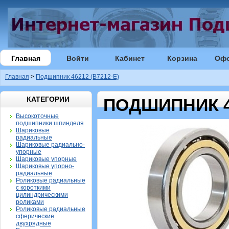
Главная
Войти
Кабинет
Корзина
Оф
Главная
>
Подшипник 46212 (B7212-E)
КАТЕГОРИИ
ПОДШИПНИК 46
Высокоточные
подшипники шпинделя
Шариковые
радиальные
Шариковые радиально-
упорные
Шариковые упорные
Шариковые упорно-
радиальные
Роликовые радиальные
с короткими
цилиндрическими
роликами
Роликовые радиальные
сферические
двухрядные