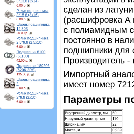
3*13,8 (3х14)
6.00 р.
сделан из латун
Ролик подшипника
3*15,8 (3х16)
(расшифровка А в
6.00 р.
Шарик подшипника
с полиамидным с
12,303
20.00 р.
постоянно в нал
Ролик подшипника
2,5*9,8 (2,5х10)
6.00 р.
подшипники для с
Подшипник 8100
(51100)
Производитель -
42.00 р.
Подшипник 180206
(6206-2RS)
Импортный аналог
135.00 р.
Шарик подшипника
имеет номер 7212
2
2.00 р.
Ролик подшипника
Параметры п
2*9,8 (2х10)
6.00 р.
Внутренний диаметр, мм
60
Наружный диаметр, мм
110
Ширина, мм
22
Масса, кг
0,939