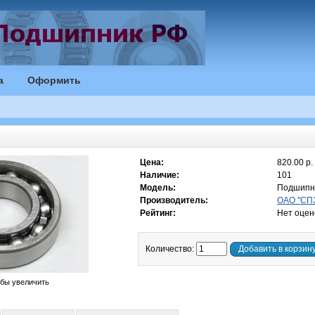
а
Оформить
Цена:
820.00 р.
Наличие:
101
Модель:
Подшипни
Производитель:
ОАО "СПЗ
Рейтинг:
Нет оцен
Количество:
Добавить в корзин
обы увеличить