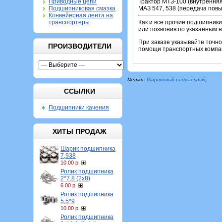
Приводные цепи
Трактор МТЗ-100 (внутренняя
Подшипниковая смазка
МАЗ 547, 538 (передача пов
Конвейерная лента на
транспортеры
Как и все прочие подшипники
или позвонив по указанным 
При заказе указывайте точн
ПРОИЗВОДИТЕЛИ
помощи транспортных компан
Метки:
Шариковый радиальный
,
ССЫЛКИ
Подшипники качения
ХИТЫ ПРОДАЖ
Шарик подшипника
7,938
10.00 р.
Ролик подшипника
2*7,8 (2х8)
6.00 р.
Ролик подшипника
5,5*9
10.00 р.
Ролик подшипника