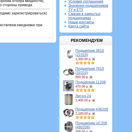
коробка отбора мощности),
Условия соглашения
о стороны привода.
Значения подшипников
ТУ и ЕТУ
ходимо зарегистрироваться)
Смазки в закрытых
подшипниках
Наши контакты
ществляем ежедневно при
Карта сайта
РЕКОМЕНДУЕМ
Подшипник 3610
(22310)
1,300.00 р.
Подшипник 7610
(32310)
850.00 р.
Подшипник 11208
470.00 р.
Литол-24
2,400.00 р.
Подшипник 436208
2,100.00 р.
Подшипник UC206
(480206)
300.00 р.