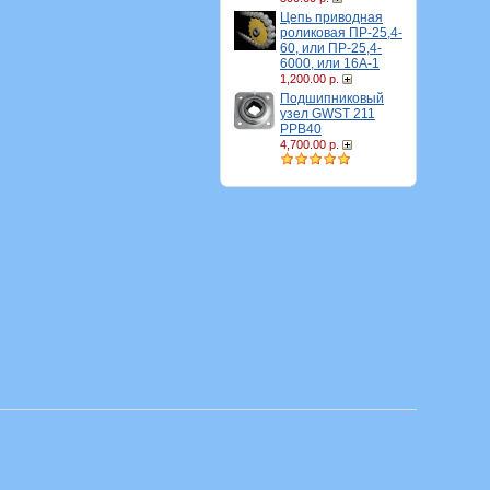
Цепь приводная
роликовая ПР-25,4-
60, или ПР-25,4-
6000, или 16A-1
1,200.00 р.
Подшипниковый
узел GWST 211
PPB40
4,700.00 р.