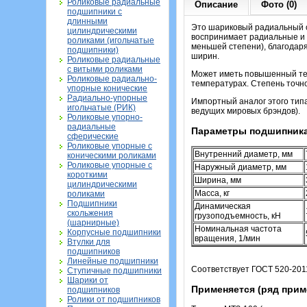
Роликовые радиальные
Описание
Фото (0)
подшипники с
длинными
Это шариковый радиальный о
цилиндрическими
воспринимает радиальные и о
роликами (игольчатые
меньшей степени), благодар
подшипники)
ширин.
Роликовые радиальные
с витыми роликами
Может иметь повышенный теп
Роликовые радиально-
температурах. Степень точно
упорные конические
Радиально-упорные
Импортный аналог этого тип
игольчатые (РИК)
ведущих мировых брэндов).
Роликовые упорно-
радиальные
Параметры подшипника
сферические
Роликовые упорные с
Внутренний диаметр, мм
коническими роликами
Роликовые упорные с
Наружный диаметр, мм
короткими
Ширина, мм
цилиндрическими
Масса, кг
роликами
Подшипники
Динамическая
скольжения
грузоподъемность, кН
(шарнирные)
Номинальная частота
Корпусные подшипники
вращения, 1/мин
Втулки для
подшипников
Линейные подшипники
Соответствует ГОСТ 520-201
Ступичные подшипники
Шарики от
Применяется (ряд прим
подшипников
Ролики от подшипников