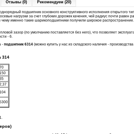
Отзывы (0)
Рекомендуем (20)
днорядный подшипник основного конструктивного исполнения открытого тип
севые нагрузки за счет глубоких дорожек качения, чей радиус почти равен р
я чему именно такие шарикоподшипники получили широкое распространение.
ловой зазор (по умолчанию поставляется без него), что позволяет эксплу
сти - 6.
а -
подшипник 6314
(можно купить у нас из складского наличия - производства
 314
70
150
35
2,37
104
5300
1.
еров)