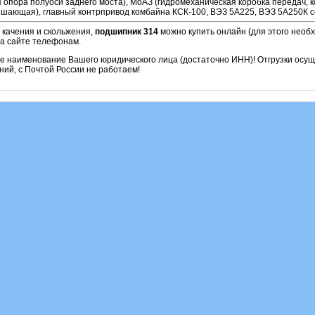
 опора полуоси заднего моста), МоАЗ (гидромеханическая коробка передач, 
ышающая), главный контрпривод комбайна КСК-100, ВЭЗ 5А225, ВЭЗ 5А250К с
 качения и скольжения,
подшипник 314
можно купить онлайн (для этого необ
на сайте телефонам.
ое наименование Вашего юридического лица (достаточно ИНН)! Отгрузки осу
ий, с Почтой России не работаем!