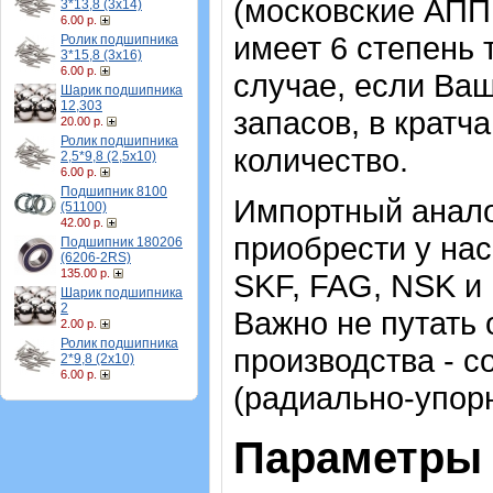
(московские АПП
3*13,8 (3х14)
6.00 р.
имеет 6 степень 
Ролик подшипника
3*15,8 (3х16)
6.00 р.
случае, если Ва
Шарик подшипника
12,303
запасов, в крат
20.00 р.
Ролик подшипника
количество.
2,5*9,8 (2,5х10)
6.00 р.
Подшипник 8100
Импортный аналог
(51100)
42.00 р.
приобрести у нас
Подшипник 180206
(6206-2RS)
135.00 р.
SKF, FAG, NSK и
Шарик подшипника
2
Важно не путать 
2.00 р.
Ролик подшипника
производства - с
2*9,8 (2х10)
6.00 р.
(радиально-упор
Параметры 