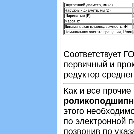
Внутренний диаметр, мм (d)
Наружный диаметр, мм (D)
Ширина, мм (B)
Масса, кг
Динамическая грузоподъемность, кН
Номинальная частота вращения, 1/мин
Соответствует Г
первичный и про
редуктор среднег
Как и все прочие
роликоподшипн
этого необходимо
по электронной п
позвонив по ука