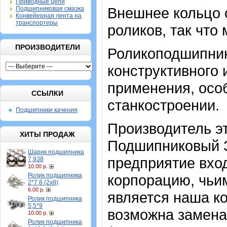
Приводные цепи
Внешнее кольцо 
Подшипниковая смазка
Конвейерная лента на
транспортеры
роликов, так что
ПРОИЗВОДИТЕЛИ
Роликоподшипник
конструктивного
применения, особ
ССЫЛКИ
станкостроении.
Подшипники качения
Производитель э
ХИТЫ ПРОДАЖ
Подшипниковый З
Шарик подшипника
предприятие вхо
7,938
10.00 р.
Ролик подшипника
корпорацию, чьи
2*7,8 (2х8)
6.00 р.
является наша ко
Ролик подшипника
5,5*9
возможна замена
10.00 р.
Ролик подшипника