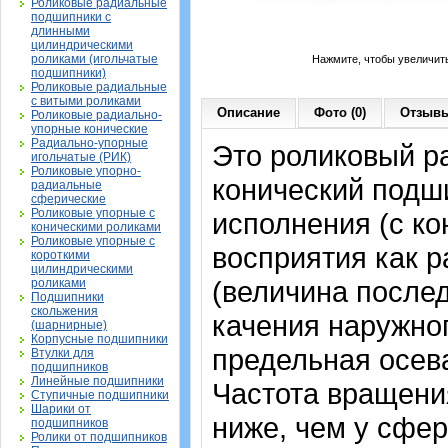
Роликовые радиальные
подшипники с
длинными
цилиндрическими
роликами (игольчатые
Нажмите, чтобы увеличит
подшипники)
Роликовые радиальные
с витыми роликами
Описание
Фото (0)
Отзывы
Роликовые радиально-
упорные конические
Радиально-упорные
Это роликовый р
игольчатые (РИК)
Роликовые упорно-
конический подш
радиальные
сферические
Роликовые упорные с
исполнения (с к
коническими роликами
Роликовые упорные с
восприятия как р
короткими
цилиндрическими
(величина послед
роликами
Подшипники
скольжения
качения наружног
(шарнирные)
Корпусные подшипники
предельная осева
Втулки для
подшипников
Линейные подшипники
Частота вращения
Ступичные подшипники
Шарики от
ниже, чем у сфе
подшипников
Ролики от подшипников