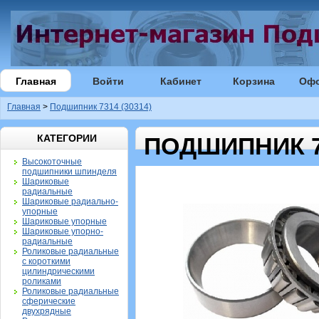
Главная
Войти
Кабинет
Корзина
Оф
Главная
>
Подшипник 7314 (30314)
КАТЕГОРИИ
ПОДШИПНИК 73
Высокоточные
подшипники шпинделя
Шариковые
радиальные
Шариковые радиально-
упорные
Шариковые упорные
Шариковые упорно-
радиальные
Роликовые радиальные
с короткими
цилиндрическими
роликами
Роликовые радиальные
сферические
двухрядные