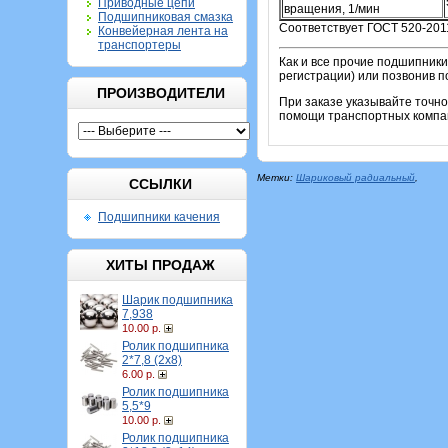
Приводные цепи
вращения, 1/мин
Подшипниковая смазка
Соответствует ГОСТ 520-201
Конвейерная лента на
транспортеры
Как и все прочие подшипники
регистрации) или позвонив п
ПРОИЗВОДИТЕЛИ
При заказе указывайте точн
помощи транспортных компан
Метки:
Шариковый радиальный
,
ССЫЛКИ
Подшипники качения
ХИТЫ ПРОДАЖ
Шарик подшипника
7,938
10.00 р.
Ролик подшипника
2*7,8 (2х8)
6.00 р.
Ролик подшипника
5,5*9
10.00 р.
Ролик подшипника