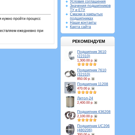
Условия соглашения
Значения подшипников
ТУ и ЕТУ
Смазки в закрытых
подшипниках
м нужно пройти процесс
Наши контакты
Карта сайта
ществляем ежедневно при
РЕКОМЕНДУЕМ
Подшипник 3610
(22310)
1,300.00 р.
Подшипник 7610
(32310)
850.00 р.
Подшипник 11208
470.00 р.
Литол-24
2,400.00 р.
Подшипник 436208
2,100.00 р.
Подшипник UC206
(480206)
300.00 р.