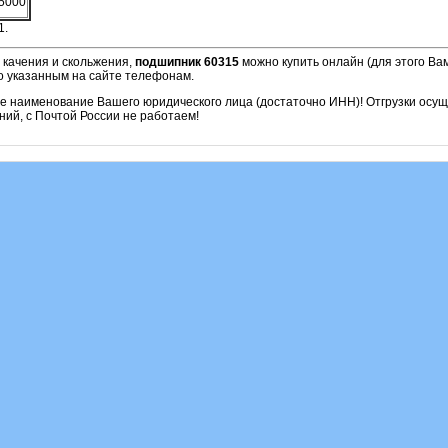
5000
1.
 качения и скольжения,
подшипник 60315
можно купить онлайн (для этого Ва
о указанным на сайте телефонам.
ое наименование Вашего юридического лица (достаточно ИНН)! Отгрузки осу
ий, с Почтой России не работаем!