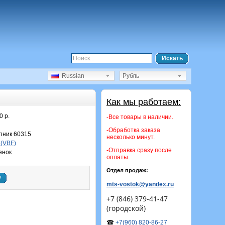
Искать
Russian
Рубль
Как мы работаем:
0 р.
-Все товары в наличии.
-Обработка заказа
ник 60315
несколько минут.
 (VBF)
-Отправка сразу после
енок
оплаты.
Отдел продаж:
у
mts-vostok@yandex.ru
+7 (846) 379-41-47
(городской)
☎
+7(960) 820-86-27