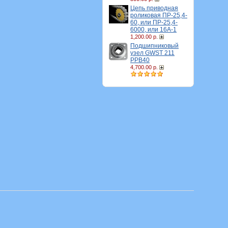
Цепь приводная
роликовая ПР-25,4-
60, или ПР-25,4-
6000, или 16A-1
1,200.00 р.
Подшипниковый
узел GWST 211
PPB40
4,700.00 р.