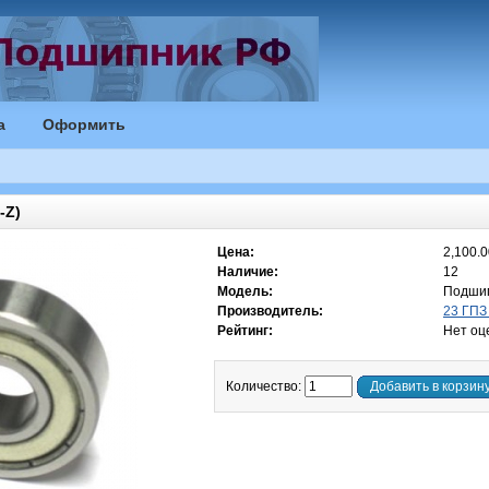
а
Оформить
-Z)
Цена:
2,100.0
Наличие:
12
Модель:
Подшип
Производитель:
23 ГПЗ
Рейтинг:
Нет оц
Количество:
Добавить в корзин