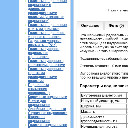
Роликовые радиальные
подшипники с
длинными
Нажмите, чт
цилиндрическими
роликами (игольчатые
подшипники)
Роликовые радиальные
Описание
Фото (0)
с витыми роликами
Роликовые радиально-
Это шариковый радиальный о
упорные конические
металлической шайбой. Такая
Радиально-упорные
с тем защищает внутреннюю 
игольчатые (РИК)
и осевые нагрузки за счет г
Роликовые упорно-
чему именно такие шарикоп
радиальные
сферические
Подшипник неразборный, мон
Роликовые упорные с
коническими роликами
Степень точности - 0 или п
Роликовые упорные с
короткими
Импортный аналог этого тип
цилиндрическими
прочих ведущих мировых про
роликами
Подшипники
Параметры подшипника
скольжения
(шарнирные)
Внутренний диаметр, мм
Корпусные подшипники
Втулки для
Наружный диаметр, мм
подшипников
Ширина, мм
Линейные подшипники
Масса, кг
Ступичные подшипники
Шарики от
Динамическая
подшипников
грузоподъемность, кН
Ролики от подшипников
Номинальная частота