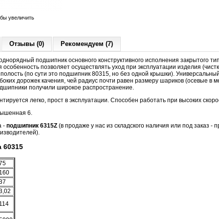
обы увеличить
Отзывы (0)
Рекомендуем (7)
днорядный подшипник основного конструктивного исполнения закрытого тип
 особенность позволяет осуществлять уход при эксплуатации изделия (чистка
полость (по сути это подшипник 80315, но без одной крышки). Универсальны
лубоких дорожек качения, чей радиус почти равен размеру шариков (осевые в 
одшипники получили широкое распространение.
тируется легко, прост в эксплуатации. Способен работать при высоких скор
овышенная 6.
а -
подшипник 6315Z
(в продаже у нас из складского наличия или под заказ - 
изводителей).
 60315
75
160
37
3,02
114