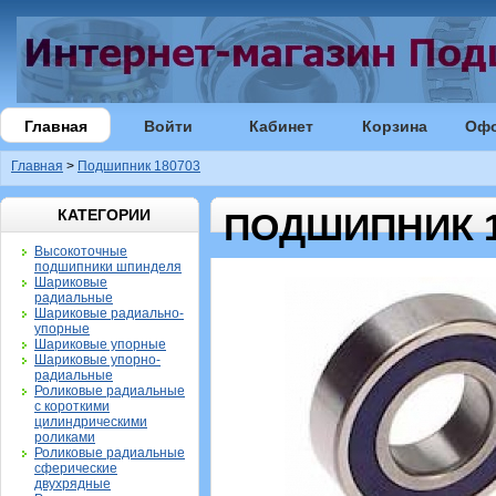
Главная
Войти
Кабинет
Корзина
Оф
Главная
>
Подшипник 180703
КАТЕГОРИИ
ПОДШИПНИК 1
Высокоточные
подшипники шпинделя
Шариковые
радиальные
Шариковые радиально-
упорные
Шариковые упорные
Шариковые упорно-
радиальные
Роликовые радиальные
с короткими
цилиндрическими
роликами
Роликовые радиальные
сферические
двухрядные