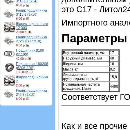
3*13,8 (3х14)
6.00 р.
это С17 - Литол24
Ролик подшипника
3*15,8 (3х16)
6.00 р.
Импортного анало
Шарик подшипника
12,303
20.00 р.
Параметры 
Ролик подшипника
2,5*9,8 (2,5х10)
6.00 р.
Подшипник 8100
Внутренний диаметр, мм
17
(51100)
Наружный диаметр, мм
40
42.00 р.
Ширина, мм
16
Подшипник 180206
(6206-2RS)
Масса, кг
0,2
135.00 р.
Динамическая
15,8
Шарик подшипника
грузоподъемность, кН
2
Номинальная частота
2.00 р.
4400
вращения, 1/мин
Ролик подшипника
Соответствует ГО
2*9,8 (2х10)
6.00 р.
Как и все прочие