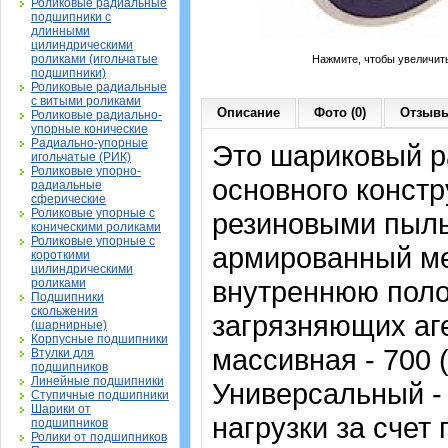
Роликовые радиальные
подшипники с
длинными
цилиндрическими
роликами (игольчатые
Нажмите, чтобы увеличит
подшипники)
Роликовые радиальные
с витыми роликами
Описание
Фото (0)
Отзывы
Роликовые радиально-
упорные конические
Радиально-упорные
Это шариковый 
игольчатые (РИК)
Роликовые упорно-
основного констр
радиальные
сферические
Роликовые упорные с
резиновыми пыль
коническими роликами
Роликовые упорные с
армированный ме
короткими
цилиндрическими
внутреннюю поло
роликами
Подшипники
скольжения
загрязняющих аг
(шарнирные)
Корпусные подшипники
массивная - 700 
Втулки для
подшипников
Линейные подшипники
Универсальный -
Ступичные подшипники
Шарики от
нагрузки за счет
подшипников
Ролики от подшипников