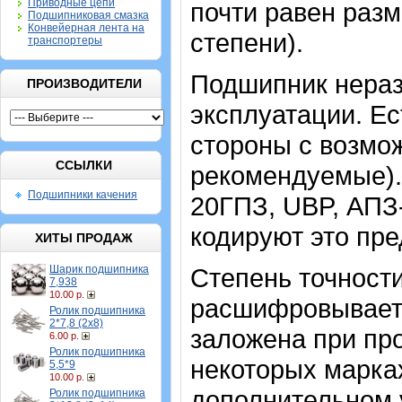
Приводные цепи
почти равен раз
Подшипниковая смазка
Конвейерная лента на
степени).
транспортеры
Подшипник нераз
ПРОИЗВОДИТЕЛИ
эксплуатации. Ес
стороны с возмо
ССЫЛКИ
рекомендуемые). 
Подшипники качения
20ГПЗ, UBP, АПЗ
кодируют это пре
ХИТЫ ПРОДАЖ
Шарик подшипника
Степень точности
7,938
10.00 р.
расшифровываетс
Ролик подшипника
2*7,8 (2х8)
заложена при про
6.00 р.
Ролик подшипника
некоторых марка
5,5*9
10.00 р.
дополнительном 
Ролик подшипника