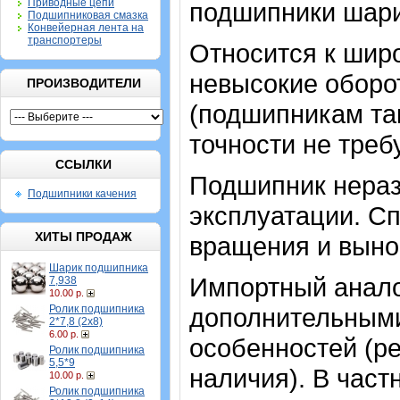
Приводные цепи
подшипники шар
Подшипниковая смазка
Конвейерная лента на
транспортеры
Относится к шир
невысокие оборот
ПРОИЗВОДИТЕЛИ
(подшипникам та
точности не треб
ССЫЛКИ
Подшипник нераз
Подшипники качения
эксплуатации. Сп
ХИТЫ ПРОДАЖ
вращения и выно
Шарик подшипника
Импортный аналог
7,938
10.00 р.
Ролик подшипника
дополнительными
2*7,8 (2х8)
6.00 р.
особенностей (ре
Ролик подшипника
5,5*9
наличия). В част
10.00 р.
Ролик подшипника