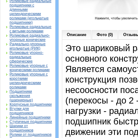
Роликовые радиальные
подшипники с
длинными
цилиндрическими
роликами (игольчатые
Нажмите, чтобы увеличить
подшипники)
Роликовые радиальные
с витыми роликами
Описание
Фото (0)
Отзывы
Роликовые радиально-
упорные конические
Радиально-упорные
Это шариковый 
игольчатые (РИК)
Роликовые упорно-
основного констр
радиальные
сферические
Роликовые упорные с
Является самоу
коническими роликами
Роликовые упорные с
конструкция позв
короткими
цилиндрическими
несоосности пос
роликами
Подшипники
скольжения
(перекосы - до 2
(шарнирные)
Корпусные подшипники
нагрузки - радиа
Втулки для
подшипников
Линейные подшипники
подшипник быстр
Ступичные подшипники
Шарики от
движении эти по
подшипников
Ролики от подшипников