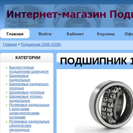
Главная
Войти
Кабинет
Корзина
Оф
Главная
>
Подшипник 1508 (2208)
КАТЕГОРИИ
ПОДШИПНИК 15
Высокоточные
подшипники шпинделя
Шариковые
радиальные
Шариковые радиально-
упорные
Шариковые упорные
Шариковые упорно-
радиальные
Роликовые радиальные
с короткими
цилиндрическими
роликами
Роликовые радиальные
сферические
двухрядные