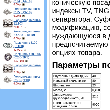
коническую посад
3*13,8 (3х14)
6.00 р.
индексы TV, TNG
Ролик подшипника
3*15,8 (3х16)
6.00 р.
сепаратора. Суф
Шарик подшипника
12,303
модификацию, со
20.00 р.
Ролик подшипника
нуждающуюся в д
2,5*9,8 (2,5х10)
6.00 р.
предпочитаемую 
Подшипник 8100
(51100)
42.00 р.
опциях товара.
Подшипник 180206
(6206-2RS)
135.00 р.
Параметры по
Шарик подшипника
2
2.00 р.
Внутренний диаметр, мм
40
Ролик подшипника
2*9,8 (2х10)
Наружный диаметр, мм
80
6.00 р.
Ширина, мм
23
Масса, кг
0,498
Динамическая
22,5
грузоподъемность, кН
Номинальная частота
9000
вращения, 1/мин