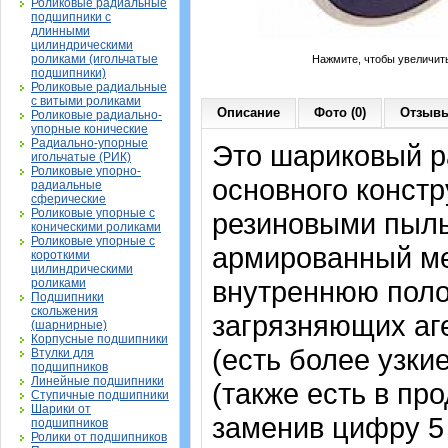
Роликовые радиальные
подшипники с
длинными
цилиндрическими
роликами (игольчатые
Нажмите, чтобы увеличит
подшипники)
Роликовые радиальные
с витыми роликами
Описание
Фото (0)
Отзывы
Роликовые радиально-
упорные конические
Радиально-упорные
Это шариковый 
игольчатые (РИК)
Роликовые упорно-
основного констр
радиальные
сферические
Роликовые упорные с
резиновыми пыль
коническими роликами
Роликовые упорные с
армированный ме
короткими
цилиндрическими
внутреннюю поло
роликами
Подшипники
скольжения
загрязняющих аге
(шарнирные)
Корпусные подшипники
(есть более узки
Втулки для
подшипников
Линейные подшипники
(также есть в про
Ступичные подшипники
Шарики от
заменив цифру 5
подшипников
Ролики от подшипников