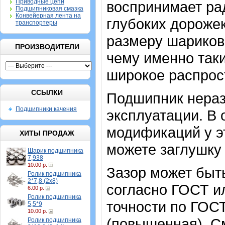
Приводные цепи
воспринимает рад
Подшипниковая смазка
Конвейерная лента на
глубоких дорожек
транспортеры
размеру шариков
ПРОИЗВОДИТЕЛИ
чему именно так
широкое распрос
ССЫЛКИ
Подшипник нераз
Подшипники качения
эксплуатации. В 
модификаций у эт
ХИТЫ ПРОДАЖ
можете заглушку 
Шарик подшипника
7,938
10.00 р.
Зазор может быт
Ролик подшипника
2*7,8 (2х8)
согласно ГОСТ и
6.00 р.
Ролик подшипника
точности по ГОСТ 
5,5*9
10.00 р.
(повышенная). С
Ролик подшипника