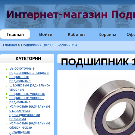
Главная
Войти
Кабинет
Корзина
Оф
Главная
>
Подшипник 180508 (62208-2RS)
КАТЕГОРИИ
ПОДШИПНИК 18
Высокоточные
подшипники шпинделя
Шариковые
радиальные
Шариковые радиально-
упорные
Шариковые упорные
Шариковые упорно-
радиальные
Роликовые радиальные
с короткими
цилиндрическими
роликами
Роликовые радиальные
сферические
двухрядные