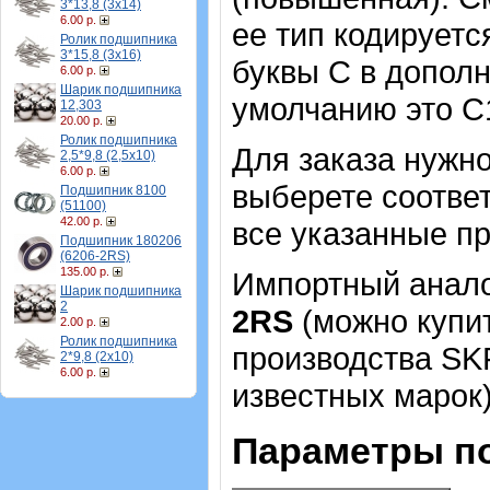
3*13,8 (3х14)
6.00 р.
ее тип кодируетс
Ролик подшипника
3*15,8 (3х16)
буквы С в допол
6.00 р.
Шарик подшипника
умолчанию это С1
12,303
20.00 р.
Ролик подшипника
Для заказа нужн
2,5*9,8 (2,5х10)
6.00 р.
выберете соотве
Подшипник 8100
(51100)
42.00 р.
все указанные п
Подшипник 180206
(6206-2RS)
135.00 р.
Импортный аналог
Шарик подшипника
2
2RS
(можно купит
2.00 р.
Ролик подшипника
производства SKF
2*9,8 (2х10)
6.00 р.
известных марок)
Параметры п