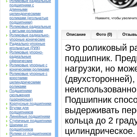
Роликовые радиальные
подшипники с
длинными
цилиндрическими
роликами (игольчатые
Нажмите, чтобы увеличит
подшипники)
Роликовые радиальные
с витыми роликами
Описание
Фото (0)
Отзывы
Роликовые радиально-
упорные конические
Радиально-упорные
Это роликовый р
игольчатые (РИК)
Роликовые упорно-
подшипник. Пред
радиальные
сферические
Роликовые упорные с
нагрузки, но мож
коническими роликами
Роликовые упорные с
(двухсторонней),
короткими
цилиндрическими
неиспользованно
роликами
Подшипники
скольжения
Подшипник спосо
(шарнирные)
Корпусные подшипники
выдерживать пер
Втулки для
подшипников
Линейные подшипники
кольца до 2 град
Ступичные подшипники
Шарики от
цилиндрическое.
подшипников
Ролики от подшипников