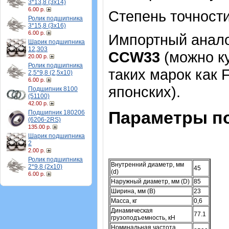
3*13,8 (3х14)
6.00 р.
Степень точности
Ролик подшипника
3*15,8 (3х16)
6.00 р.
Импортный аналог
Шарик подшипника
12,303
СCW33
(можно ку
20.00 р.
Ролик подшипника
таких марок как 
2,5*9,8 (2,5х10)
6.00 р.
японских).
Подшипник 8100
(51100)
42.00 р.
Параметры п
Подшипник 180206
(6206-2RS)
135.00 р.
Шарик подшипника
2
2.00 р.
Ролик подшипника
Внутренний диаметр, мм
2*9,8 (2х10)
45
(d)
6.00 р.
Наружный диаметр, мм (D)
85
Ширина, мм (B)
23
Масса, кг
0,6
Динамическая
77.1
грузоподъемность, кН
Номинальная частота