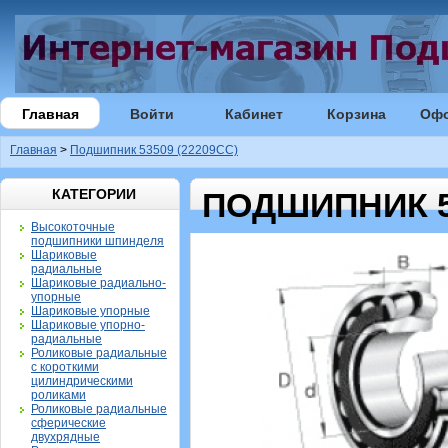
Главная
Войти
Кабинет
Корзина
Оф
Главная
>
Подшипник 53509 (22209CC)
КАТЕГОРИИ
ПОДШИПНИК 53
Высокоточные
подшипники шпинделя
Шариковые
радиальные
Шариковые радиально-
упорные
Шариковые упорные
Шариковые упорно-
радиальные
Роликовые радиальные
с короткими
цилиндрическими
роликами
Роликовые радиальные
сферические
двухрядные