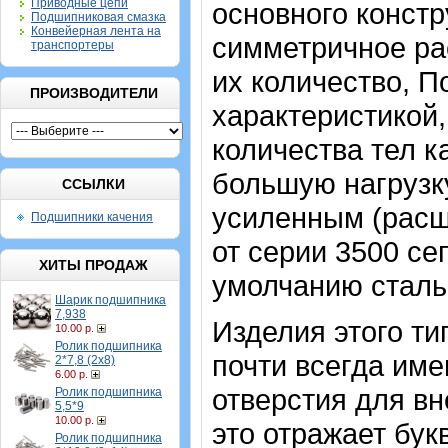
Приводные цепи
основного констр
Подшипниковая смазка
Конвейерная лента на
симметричное ра
транспортеры
их количество, 
ПРОИЗВОДИТЕЛИ
характеристикой
количества тел к
большую нагрузку
ССЫЛКИ
усиленным (расш
Подшипники качения
от серии 3500 се
ХИТЫ ПРОДАЖ
умолчанию стальн
Шарик подшипника
7,938
Изделия этого т
10.00 р.
Ролик подшипника
почти всегда име
2*7,8 (2х8)
6.00 р.
отверстия для в
Ролик подшипника
5,5*9
10.00 р.
это отражает бук
Ролик подшипника