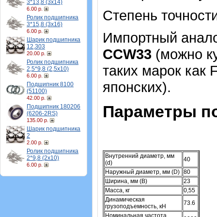
3*13,8 (3х14)
6.00 р.
Степень точности
Ролик подшипника
3*15,8 (3х16)
6.00 р.
Импортный аналог
Шарик подшипника
12,303
СCW33
(можно ку
20.00 р.
Ролик подшипника
таких марок как 
2,5*9,8 (2,5х10)
6.00 р.
японских).
Подшипник 8100
(51100)
42.00 р.
Параметры п
Подшипник 180206
(6206-2RS)
135.00 р.
Шарик подшипника
2
2.00 р.
Ролик подшипника
Внутренний диаметр, мм
2*9,8 (2х10)
40
(d)
6.00 р.
Наружный диаметр, мм (D)
80
Ширина, мм (B)
23
Масса, кг
0,55
Динамическая
73.6
грузоподъемность, кН
Номинальная частота