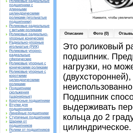
Роликовые радиальные
подшипники с
длинными
цилиндрическими
роликами (игольчатые
Нажмите, чтобы увеличит
подшипники)
Роликовые радиальные
с витыми роликами
Описание
Фото (0)
Отзывы
Роликовые радиально-
упорные конические
Радиально-упорные
Это роликовый р
игольчатые (РИК)
Роликовые упорно-
подшипник. Пред
радиальные
сферические
Роликовые упорные с
нагрузки, но мож
коническими роликами
Роликовые упорные с
(двухсторонней),
короткими
цилиндрическими
неиспользованно
роликами
Подшипники
скольжения
Подшипник спосо
(шарнирные)
Корпусные подшипники
выдерживать пер
Втулки для
подшипников
Линейные подшипники
кольца до 2 град
Ступичные подшипники
Шарики от
цилиндрическое.
подшипников
Ролики от подшипников