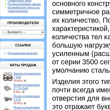
Приводные цепи
основного констр
Подшипниковая смазка
Конвейерная лента на
симметричное ра
транспортеры
их количество, 
ПРОИЗВОДИТЕЛИ
характеристикой
количества тел к
большую нагрузку
ССЫЛКИ
усиленным (расш
Подшипники качения
от серии 3500 се
ХИТЫ ПРОДАЖ
умолчанию стальн
Шарик подшипника
7,938
Изделия этого т
10.00 р.
Ролик подшипника
почти всегда име
2*7,8 (2х8)
6.00 р.
отверстия для в
Ролик подшипника
5,5*9
10.00 р.
это отражает бук
Ролик подшипника