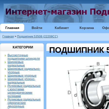
Главная
Войти
Кабинет
Корзина
Оф
Главная
>
Подшипник 53508 (22208CC)
КАТЕГОРИИ
ПОДШИПНИК 53
Высокоточные
подшипники шпинделя
Шариковые
радиальные
Шариковые радиально-
упорные
Шариковые упорные
Шариковые упорно-
радиальные
Роликовые радиальные
с короткими
цилиндрическими
роликами
Роликовые радиальные
сферические
двухрядные