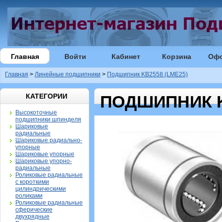
Главная
Войти
Кабинет
Корзина
Оф
Главная
>
Линейные подшипники
>
Подшипник KB2558 (LME25)
КАТЕГОРИИ
ПОДШИПНИК K
Высокоточные
подшипники шпинделя
Шариковые
радиальные
Шариковые радиально-
упорные
Шариковые упорные
Шариковые упорно-
радиальные
Роликовые радиальные
с короткими
цилиндрическими
роликами
Роликовые радиальные
сферические
двухрядные