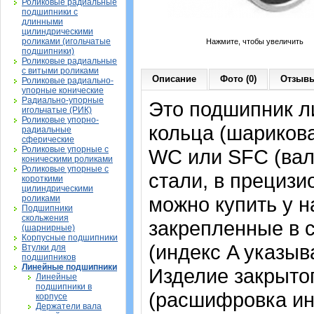
Роликовые радиальные
подшипники с
длинными
цилиндрическими
роликами (игольчатые
Нажмите, чтобы увеличить
подшипники)
Роликовые радиальные
с витыми роликами
Описание
Фото (0)
Отзывы
Роликовые радиально-
упорные конические
Радиально-упорные
Это подшипник л
игольчатые (РИК)
Роликовые упорно-
кольца (шариков
радиальные
сферические
Роликовые упорные с
WC или SFC (вал
коническими роликами
Роликовые упорные с
стали, в прециз
короткими
цилиндрическими
можно купить у н
роликами
Подшипники
скольжения
закрепленные в 
(шарнирные)
Корпусные подшипники
(индекс A указыв
Втулки для
подшипников
Линейные подшипники
Изделие закрытог
Линейные
подшипники в
(расшифровка ин
корпусе
Держатели вала