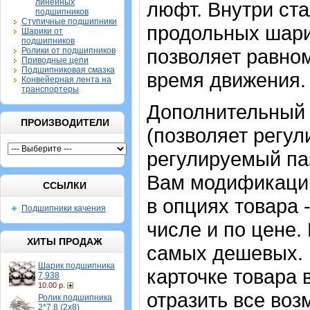
линейных
люфт. Внутри ст
подшипников
Ступичные подшипники
продольных шари
Шарики от
подшипников
позволяет равном
Ролики от подшипников
Приводные цепи
Подшипниковая смазка
время движения.
Конвейерная лента на
транспортеры
Дополнительный 
ПРОИЗВОДИТЕЛИ
(позволяет регул
регулируемый па
Вам модификаци
ССЫЛКИ
в опциях товара 
Подшипники качения
числе и по цене.
ХИТЫ ПРОДАЖ
самых дешевых. 
Шарик подшипника
карточке товара 
7,938
10.00 р.
отразить все воз
Ролик подшипника
2*7,8 (2х8)