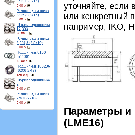
3*13,8 (3х14)
уточняйте, если
6.00 р.
Ролик подшипника
или конкретный 
3*15,8 (3х16)
6.00 р.
например, IKO, H
Шарик подшипника
12,303
20.00 р.
Ролик подшипника
2,5*9,8 (2,5х10)
6.00 р.
Подшипник 8100
(51100)
42.00 р.
Подшипник 180206
(6206-2RS)
135.00 р.
Шарик подшипника
2
2.00 р.
Ролик подшипника
2*9,8 (2х10)
6.00 р.
Параметры и
(LME16)