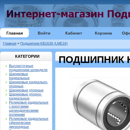
Главная
Войти
Кабинет
Корзина
Оф
Главная
>
Подшипник KB1636 (LME16)
КАТЕГОРИИ
ПОДШИПНИК K
Высокоточные
подшипники шпинделя
Шариковые
радиальные
Шариковые радиально-
упорные
Шариковые упорные
Шариковые упорно-
радиальные
Роликовые радиальные
с короткими
цилиндрическими
роликами
Роликовые радиальные
сферические
двухрядные