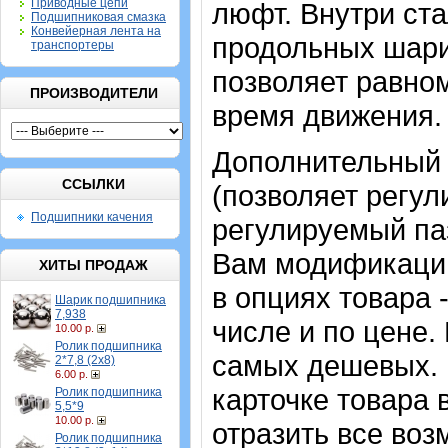
Приводные цепи
люфт. Внутри ст
Подшипниковая смазка
Конвейерная лента на
продольных шари
транспортеры
позволяет равном
ПРОИЗВОДИТЕЛИ
время движения.
Дополнительный 
ССЫЛКИ
(позволяет регул
Подшипники качения
регулируемый па
Вам модификаци
ХИТЫ ПРОДАЖ
в опциях товара 
Шарик подшипника
7,938
числе и по цене.
10.00 р.
Ролик подшипника
самых дешевых. 
2*7,8 (2х8)
6.00 р.
карточке товара 
Ролик подшипника
5,5*9
10.00 р.
отразить все воз
Ролик подшипника