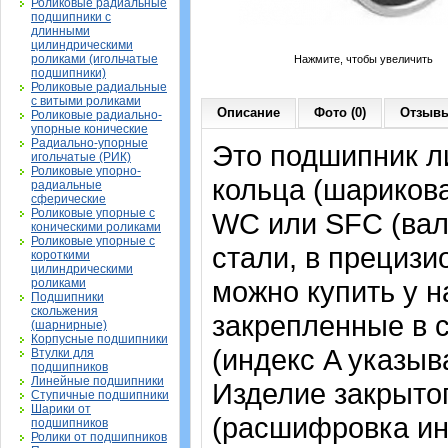
Роликовые радиальные
подшипники с
длинными
цилиндрическими
роликами (игольчатые
Нажмите, чтобы увеличить
подшипники)
Роликовые радиальные
с витыми роликами
Описание
Фото (0)
Отзывы
Роликовые радиально-
упорные конические
Радиально-упорные
Это подшипник л
игольчатые (РИК)
Роликовые упорно-
кольца (шариков
радиальные
сферические
Роликовые упорные с
WC или SFC (вал
коническими роликами
Роликовые упорные с
стали, в прециз
короткими
цилиндрическими
можно купить у н
роликами
Подшипники
скольжения
закрепленные в 
(шарнирные)
Корпусные подшипники
(индекс A указыв
Втулки для
подшипников
Линейные подшипники
Изделие закрытог
Ступичные подшипники
Шарики от
(расшифровка ин
подшипников
Ролики от подшипников