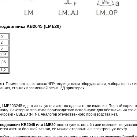
подшипника KB2045 (LME20)
20
32
45
0,091
1,36
31,2
ет). Применяется в станках ЧПУ, медицинском оборудовании, лабораторных и
нках, станках плазменной резки, 3Д принтерах.
 LME203245 идентичны, указывают на одно и то же изделие. Первый вариант
тскому. Некоторые японские производители используют для обозначения сво
ировки - BBE20 (NTN). Аналогов отечественного производства нет.
подшипник KB2045 или LME20
можно купить онлайн или позвонив по указа
ется частью большой заявки, ее можно отправить на электронную почту.