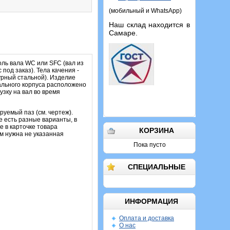
(мобильный и WhatsApp)
Наш склад находится в
Самаре.
ль вала WC или SFC (вал из
од заказ). Тела качения -
урный стальной). Изделие
ального корпуса расположено
зку на вал во время
руемый паз (см. чертеж).
 есть разные варианты, в
е в карточке товара
КОРЗИНА
ам нужна не указанная
Пока пусто
СПЕЦИАЛЬНЫЕ
ИНФОРМАЦИЯ
Оплата и доставка
О нас