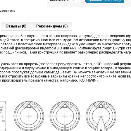
Количество:
Добавить в корзину
увеличить
Отзывы (0)
Рекомендуем (6)
ремещения без внутреннего кольца (шариковая втулка) для перемещения вдо
ей стали, в прецизионном или стандартном исполнении можно купить у нас п
араторе из пластического материала (индекс A указывает на высокотемперат
й смазкой (расшифровка индексом UU или PP). Компенсирует люфт. Внутри ст
х подшипников. Такая конструкция позволяет равномерно распределять нагру
казывает на прорезь (позволяет регулировать натяг), а OP - широкий регули
дификацию и марку можно в выпадающем списке в опциях товара - в продаже
дорогие прослужат дольше самых дешевых. Вы можете заказать и не указанны
азия отразить все возможные варианты крайне непросто - уточняйте, если в
производитель премиум качества, например, IKO, HIWIN).