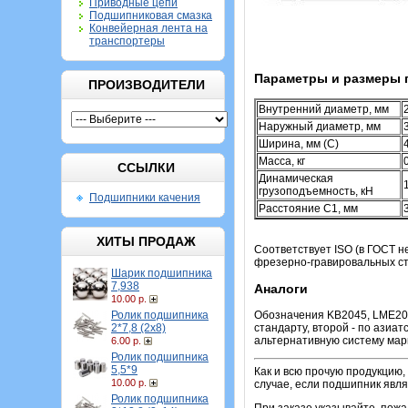
Приводные цепи
Подшипниковая смазка
Конвейерная лента на
транспортеры
Параметры и размеры 
ПРОИЗВОДИТЕЛИ
Внутренний диаметр, мм
Наружный диаметр, мм
Ширина, мм (C)
Масса, кг
ССЫЛКИ
Динамическая
грузоподъемность, кН
Подшипники качения
Расстояние C1, мм
ХИТЫ ПРОДАЖ
Соответствует ISO (в ГОСТ н
фрезерно-гравировальных ста
Шарик подшипника
7,938
Аналоги
10.00 р.
Ролик подшипника
Обозначения KB2045, LME20,
2*7,8 (2х8)
стандарту, второй - по азиа
альтернативную систему марк
6.00 р.
Ролик подшипника
5,5*9
Как и всю прочую продукцию,
10.00 р.
случае, если подшипник явля
Ролик подшипника