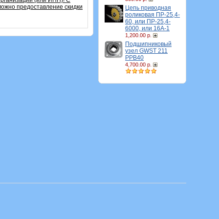
организации (или ИНН)!
С
зможно предоставление скидки
Цепь приводная
роликовая ПР-25,4-
60, или ПР-25,4-
6000, или 16A-1
1,200.00 р.
Подшипниковый
узел GWST 211
PPB40
4,700.00 р.