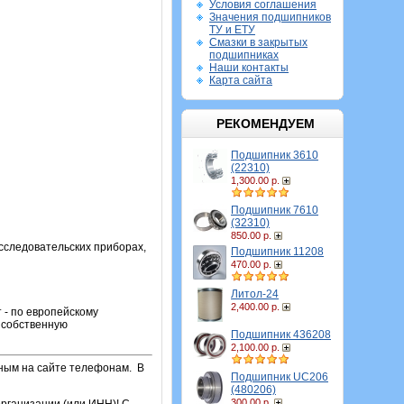
Условия соглашения
Значения подшипников
ТУ и ЕТУ
Смазки в закрытых
подшипниках
Наши контакты
Карта сайта
РЕКОМЕНДУЕМ
Подшипник 3610
(22310)
1,300.00 р.
Подшипник 7610
(32310)
850.00 р.
сследовательских приборах,
Подшипник 11208
470.00 р.
Литол-24
2,400.00 р.
 - по европейскому
ю собственную
Подшипник 436208
2,100.00 р.
нным на сайте телефонам.
В
Подшипник UC206
(480206)
300.00 р.