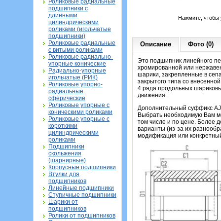
Роликовые радиальные
подшипники с
длинными
Нажмите, чтобы 
цилиндрическими
роликами (игольчатые
подшипники)
Роликовые радиальные
Описание
Фото (0)
с витыми роликами
Роликовые радиально-
Это подшипник линейного пе
упорные конические
хромированной или нержавеющ
Радиально-упорные
шарики, закрепленные в сеп
игольчатые (РИК)
закрытого типа со внесенно
Роликовые упорно-
4 ряда продольных шариковы
радиальные
движения.
сферические
Роликовые упорные с
Дополнительный суффикс AJ у
коническими роликами
Выбрать необходимую Вам мо
Роликовые упорные с
том числе и по цене. Более 
короткими
варианты (из-за их разнообр
цилиндрическими
модификация или конкретный 
роликами
Подшипники
скольжения
(шарнирные)
Корпусные подшипники
Втулки для
подшипников
Линейные подшипники
Ступичные подшипники
Шарики от
подшипников
Ролики от подшипников