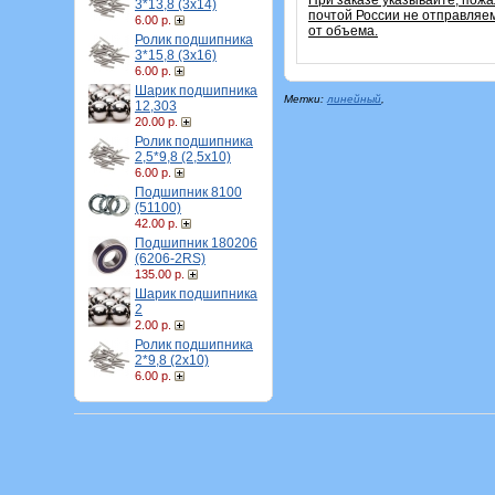
При заказе указывайте, пож
3*13,8 (3х14)
почтой России не отправляем
6.00 р.
от объема.
Ролик подшипника
3*15,8 (3х16)
6.00 р.
Шарик подшипника
Метки:
линейный
,
12,303
20.00 р.
Ролик подшипника
2,5*9,8 (2,5х10)
6.00 р.
Подшипник 8100
(51100)
42.00 р.
Подшипник 180206
(6206-2RS)
135.00 р.
Шарик подшипника
2
2.00 р.
Ролик подшипника
2*9,8 (2х10)
6.00 р.