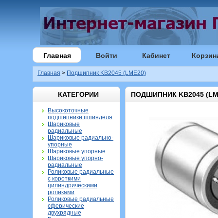
Главная
Войти
Кабинет
Корзин
Главная
>
Подшипник KB2045 (LME20)
КАТЕГОРИИ
ПОДШИПНИК KB2045 (LM
Высокоточные
подшипники шпинделя
Шариковые
радиальные
Шариковые радиально-
упорные
Шариковые упорные
Шариковые упорно-
радиальные
Роликовые радиальные
с короткими
цилиндрическими
роликами
Роликовые радиальные
сферические
двухрядные