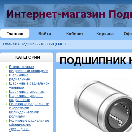
Главная
Войти
Кабинет
Корзина
Оф
Главная
>
Подшипник KB3068 (LME30)
КАТЕГОРИИ
ПОДШИПНИК K
Высокоточные
подшипники шпинделя
Шариковые
радиальные
Шариковые радиально-
упорные
Шариковые упорные
Шариковые упорно-
радиальные
Роликовые радиальные
с короткими
цилиндрическими
роликами
Роликовые радиальные
сферические
двухрядные