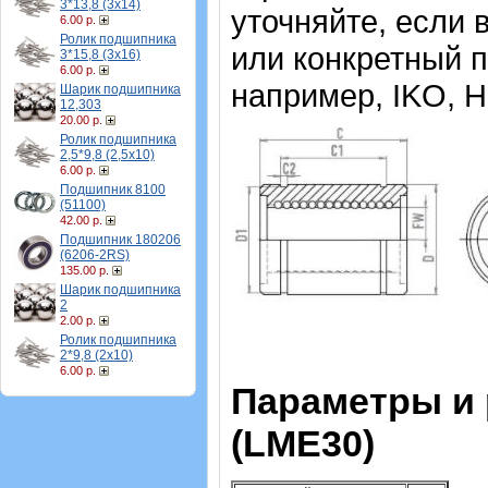
3*13,8 (3х14)
уточняйте, если
6.00 р.
Ролик подшипника
или конкретный 
3*15,8 (3х16)
6.00 р.
например, IKO, H
Шарик подшипника
12,303
20.00 р.
Ролик подшипника
2,5*9,8 (2,5х10)
6.00 р.
Подшипник 8100
(51100)
42.00 р.
Подшипник 180206
(6206-2RS)
135.00 р.
Шарик подшипника
2
2.00 р.
Ролик подшипника
2*9,8 (2х10)
6.00 р.
Параметры и
(LME30)