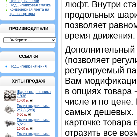
Приводные цепи
люфт. Внутри ст
Подшипниковая смазка
Конвейерная лента на
продольных шари
транспортеры
позволяет равном
ПРОИЗВОДИТЕЛИ
время движения.
Дополнительный 
ССЫЛКИ
(позволяет регул
Подшипники качения
регулируемый па
Вам модификаци
ХИТЫ ПРОДАЖ
в опциях товара 
Шарик подшипника
7,938
числе и по цене.
10.00 р.
Ролик подшипника
самых дешевых. 
2*7,8 (2х8)
6.00 р.
карточке товара 
Ролик подшипника
5,5*9
10.00 р.
отразить все воз
Ролик подшипника