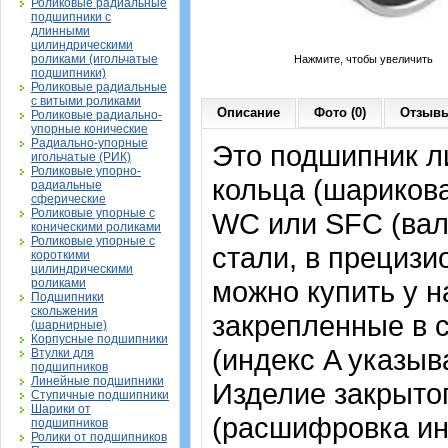
Роликовые радиальные
подшипники с
длинными
цилиндрическими
роликами (игольчатые
Нажмите, чтобы увеличить
подшипники)
Роликовые радиальные
с витыми роликами
Описание
Фото (0)
Отзывы
Роликовые радиально-
упорные конические
Радиально-упорные
Это подшипник л
игольчатые (РИК)
Роликовые упорно-
кольца (шариков
радиальные
сферические
Роликовые упорные с
WC или SFC (вал
коническими роликами
Роликовые упорные с
стали, в прециз
короткими
цилиндрическими
можно купить у н
роликами
Подшипники
скольжения
закрепленные в 
(шарнирные)
Корпусные подшипники
(индекс A указыв
Втулки для
подшипников
Линейные подшипники
Изделие закрытог
Ступичные подшипники
Шарики от
(расшифровка ин
подшипников
Ролики от подшипников