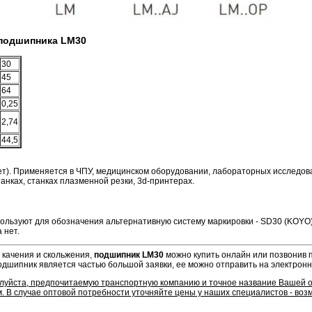
подшипника LM30
30
45
64
0,25
2,74
44,5
ет). Применяется в ЧПУ, медицинском оборудовании, лабораторных исследов
нках, станках плазменной резки, 3d-принтерах.
ользуют для обозначения альтернативную систему маркировки - SD30 (KOYO)
 нет.
 качения и скольжения,
подшипник LM30
можно купить онлайн или позвонив 
подшипник является частью большой заявки, ее можно отправить на электронн
алуйста, предпочитаемую транспортную компанию и точное название Вашей 
. В случае оптовой потребности уточняйте цены у наших специалистов - во