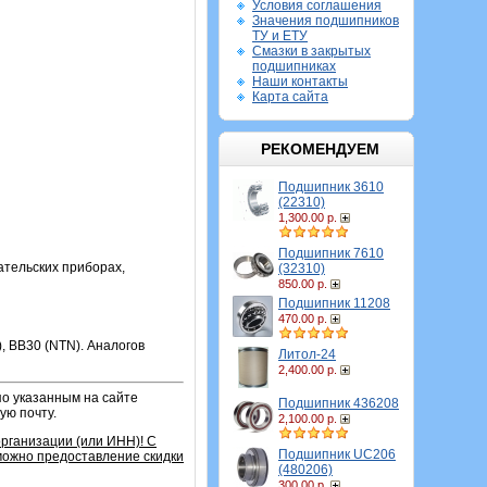
Условия соглашения
Значения подшипников
ТУ и ЕТУ
Смазки в закрытых
подшипниках
Наши контакты
Карта сайта
РЕКОМЕНДУЕМ
Подшипник 3610
(22310)
1,300.00 р.
Подшипник 7610
ательских приборах,
(32310)
850.00 р.
Подшипник 11208
470.00 р.
, BB30 (NTN). Аналогов
Литол-24
2,400.00 р.
по указанным на сайте
Подшипник 436208
ую почту.
2,100.00 р.
организации (или ИНН)!
С
Подшипник UC206
зможно предоставление скидки
(480206)
300.00 р.