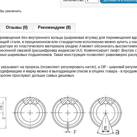
Количество:
Добавить в корзин
обы увеличить
Отзывы (0)
Рекомендуем (8)
ремещения без внутреннего кольца (шариковая втулка) для перемещения вдо
ей стали, в прецизионном или стандартном исполнении можно купить у нас п
араторе из пластического материала (индекс A может обозначать высокотемп
внесенной смазкой (расшифровка индексом UU). Компенсирует люфт. Внутри с
ных шариковых подшипников. Такая конструкция позволяет равномерно распр
казывает на прорезь (позволяет регулировать натяг), а OP - широкий регули
дификацию и марку можно в выпадающем списке в опциях товара - в продаже
 дорогие прослужат дольше самых дешевых.