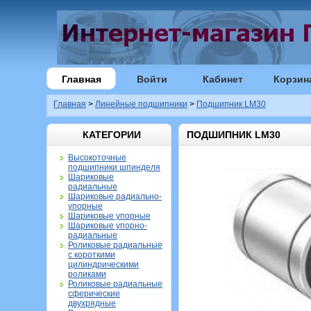
Главная
Войти
Кабинет
Корзин
Главная
>
Линейные подшипники
>
Подшипник LM30
КАТЕГОРИИ
ПОДШИПНИК LM30
Высокоточные
подшипники шпинделя
Шариковые
радиальные
Шариковые радиально-
упорные
Шариковые упорные
Шариковые упорно-
радиальные
Роликовые радиальные
с короткими
цилиндрическими
роликами
Роликовые радиальные
сферические
двухрядные