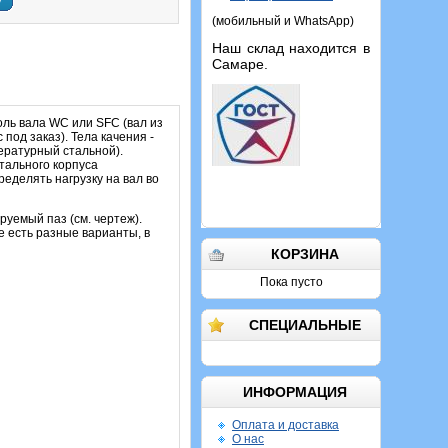
у
(мобильный и WhatsApp)
Наш склад находится в
Самаре.
ль вала WC или SFC (вал из
од заказ). Тела качения -
ературный стальной).
тального корпуса
еделять нагрузку на вал во
руемый паз (см. чертеж).
 есть разные варианты, в
КОРЗИНА
Пока пусто
СПЕЦИАЛЬНЫЕ
ИНФОРМАЦИЯ
Оплата и доставка
О нас