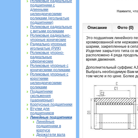
Роликовые радиальные
подшипники с
длинными
Нажмите, чт
цилиндрическими
роликами (игольчатые
подшипники)
Роликовые радиальные
Описание
Фото (0)
с витыми роликами
Роликовые радиально-
Это подшипник линейного пе
упорные конические
хромированной или нержавеющ
Радиально-упорные
шарики, закрепленные в сеп
игольчатые (РИК)
Изделие закрытого типа со 
Роликовые упорно-
расположено 4 ряда продоль
радиальные
время движения.
сферические
Роликовые упорные с
Дополнительный суффикс AJ у
коническими роликами
Выбрать необходимую Вам мо
Роликовые упорные с
том числе и по цене. Более
короткими
цилиндрическими
роликами
Подшипники
скольжения
(шарнирные)
Корпусные подшипники
Втулки для
подшипников
Линейные подшипники
Линейные
подшипники в
корпусе
Держатели вала