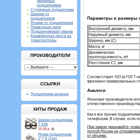
линейных
подшипников
Ступичные подшипники
Шарики от
Параметры и размеры 
подшипников
Ролики от подшипников
Приводные цепи
Внутренний диаметр, мм
Подшипниковая смазка
Наружный диаметр, мм
Конвейерная лента на
транспортеры
Ширина, мм (C)
Масса, кг
Динамическая
ПРОИЗВОДИТЕЛИ
грузоподъемность, кН
Расстояние C1, мм
Соответствует ISO (в ГОСТ н
фрезерно-гравировальных ста
ССЫЛКИ
Аналоги
Подшипники качения
Японские производители исп
отечественного производства
ХИТЫ ПРОДАЖ
Как и все прочие подшипники
телефонам.
В случае, если 
Шарик подшипника
7,938
При заказе указывайте, пож
10.00 р.
почтой России не отправляем
Ролик подшипника
от объема.
2*7,8 (2х8)