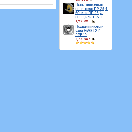
Цепь приводная
роликовая ПР-25,4-
60, или ПР-25,4-
6000, или 16A-1
1,200.00 р.
Подшипниковый
узел GWST 211
PPB40
4,700.00 р.