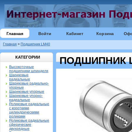
Главная
Войти
Кабинет
Корзина
Оф
Главная
>
Подшипник LM40
КАТЕГОРИИ
ПОДШИПНИК 
Высокоточные
подшипники шпинделя
Шариковые
радиальные
Шариковые радиально-
упорные
Шариковые упорные
Шариковые упорно-
радиальные
Роликовые радиальные
с короткими
цилиндрическими
роликами
Роликовые радиальные
сферические
двухрядные