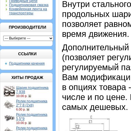
Приводные цепи
Внутри стальног
Подшипниковая смазка
Конвейерная лента на
продольных шари
транспортеры
позволяет равном
ПРОИЗВОДИТЕЛИ
время движения.
Дополнительный 
ССЫЛКИ
(позволяет регул
Подшипники качения
регулируемый па
Вам модификаци
ХИТЫ ПРОДАЖ
в опциях товара 
Шарик подшипника
7,938
числе и по цене.
10.00 р.
Ролик подшипника
самых дешевых.
2*7,8 (2х8)
6.00 р.
Ролик подшипника
5,5*9
10.00 р.
Ролик подшипника