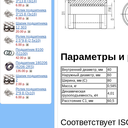
3*13,8 (3х14)
6.00 р.
Ролик подшипника
3*15,8 (3х16)
6.00 р.
Шарик подшипника
12,303
20.00 р.
Ролик подшипника
2,5*9,8 (2,5х10)
6.00 р.
Подшипник 8100
Параметры и
(51100)
42.00 р.
Подшипник 180206
(6206-2RS)
Внутренний диаметр, мм
40
135.00 р.
Наружный диаметр, мм
60
Шарик подшипника
2
Ширина, мм (C)
80
2.00 р.
Масса, кг
0,585
Ролик подшипника
Динамическая
2*9,8 (2х10)
4,01
грузоподъемность, кН
6.00 р.
Расстояние C1, мм
60,5
Соответствует IS