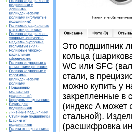
Роликовые радиальные
подшипники с
длинными
цилиндрическими
роликами (игольчатые
Нажмите, чтобы увеличит
подшипники)
Роликовые радиальные
с витыми роликами
Описание
Фото (0)
Отзывы
Роликовые радиально-
упорные конические
Радиально-упорные
Это подшипник л
игольчатые (РИК)
Роликовые упорно-
кольца (шариков
радиальные
сферические
Роликовые упорные с
WC или SFC (вал
коническими роликами
Роликовые упорные с
стали, в прециз
короткими
цилиндрическими
можно купить у н
роликами
Подшипники
скольжения
закрепленные в 
(шарнирные)
Корпусные подшипники
(индекс A может
Втулки для
подшипников
Линейные подшипники
стальной). Издел
Ступичные подшипники
Шарики от
(расшифровка ин
подшипников
Ролики от подшипников