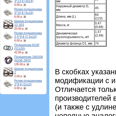
3*13,8 (3х14)
мм
6.00 р.
Наружный диаметр D,
45
Ролик подшипника
мм
3*15,8 (3х16)
64
Длина, мм (L)
6.00 р.
(123)
Шарик подшипника
0,47
12,303
Масса, кг
(0,68)
20.00 р.
1,57
Ролик подшипника
Динамическая
(2,49)
2,5*9,8 (2,5х10)
грузоподъемность, кН
6.00 р.
Диаметр фланца D1, мм
74
Подшипник 8100
(51100)
42.00 р.
Подшипник 180206
(6206-2RS)
135.00 р.
Шарик подшипника
В скобках указа
2
2.00 р.
модификации с и
Ролик подшипника
2*9,8 (2х10)
Отличается тольк
6.00 р.
производителей 
(и также с удлин
неполные аналог