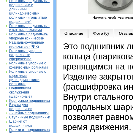
Роликовые радиальные
подшипники с
длинными
цилиндрическими
роликами (игольчатые
Нажмите, чтобы увеличит
подшипники)
Роликовые радиальные
с витыми роликами
Описание
Фото (0)
Отзывы
Роликовые радиально-
упорные конические
Радиально-упорные
Это подшипник л
игольчатые (РИК)
Роликовые упорно-
кольца (шарикова
радиальные
сферические
Роликовые упорные с
крепящимся на п
коническими роликами
Роликовые упорные с
Изделие закрытог
короткими
цилиндрическими
(расшифровка ин
роликами
Подшипники
скольжения
Внутри стальног
(шарнирные)
Корпусные подшипники
продольных шари
Втулки для
подшипников
Линейные подшипники
позволяет равном
Ступичные подшипники
Шарики от
время движения.
подшипников
Ролики от подшипников