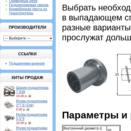
Приводные цепи
Выбрать необхо
Подшипниковая смазка
Конвейерная лента на
транспортеры
в выпадающем спи
разные варианты,
ПРОИЗВОДИТЕЛИ
прослужат дольш
ССЫЛКИ
Подшипники качения
ХИТЫ ПРОДАЖ
Шарик подшипника
7,938
10.00 р.
Ролик подшипника
2*7,8 (2х8)
6.00 р.
Параметры и
Ролик подшипника
5,5*9
10.00 р.
Ролик подшипника
Внутренний диаметр d,
30