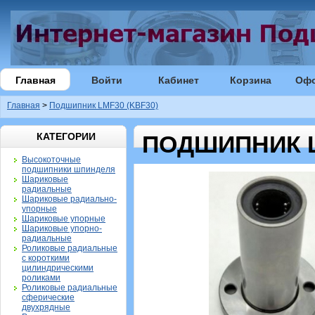
Главная
Войти
Кабинет
Корзина
Оф
Главная
>
Подшипник LMF30 (KBF30)
КАТЕГОРИИ
ПОДШИПНИК L
Высокоточные
подшипники шпинделя
Шариковые
радиальные
Шариковые радиально-
упорные
Шариковые упорные
Шариковые упорно-
радиальные
Роликовые радиальные
с короткими
цилиндрическими
роликами
Роликовые радиальные
сферические
двухрядные