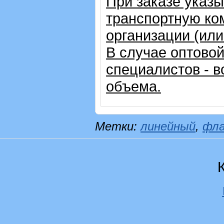
При заказе указ
транспортную ко
организации (ил
В случае оптовой
специалистов - в
объема.
Метки:
линейный
,
фл