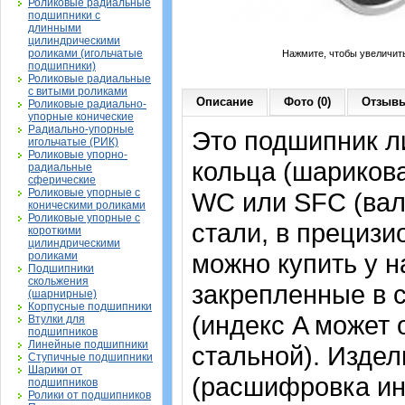
Роликовые радиальные
подшипники с
длинными
цилиндрическими
роликами (игольчатые
Нажмите, чтобы увеличит
подшипники)
Роликовые радиальные
с витыми роликами
Описание
Фото (0)
Отзывы
Роликовые радиально-
упорные конические
Радиально-упорные
Это подшипник л
игольчатые (РИК)
Роликовые упорно-
кольца (шариков
радиальные
сферические
Роликовые упорные с
WC или SFC (вал
коническими роликами
Роликовые упорные с
стали, в прециз
короткими
цилиндрическими
можно купить у н
роликами
Подшипники
скольжения
закрепленные в 
(шарнирные)
Корпусные подшипники
(индекс A может
Втулки для
подшипников
Линейные подшипники
стальной). Издел
Ступичные подшипники
Шарики от
(расшифровка ин
подшипников
Ролики от подшипников