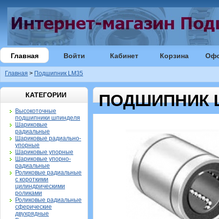
Главная
Войти
Кабинет
Корзина
Оф
Главная
>
Подшипник LM35
КАТЕГОРИИ
ПОДШИПНИК 
Высокоточные
подшипники шпинделя
Шариковые
радиальные
Шариковые радиально-
упорные
Шариковые упорные
Шариковые упорно-
радиальные
Роликовые радиальные
с короткими
цилиндрическими
роликами
Роликовые радиальные
сферические
двухрядные