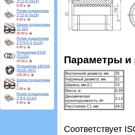
3*13,8 (3х14)
6.00 р.
Ролик подшипника
3*15,8 (3х16)
6.00 р.
Шарик подшипника
12,303
20.00 р.
Ролик подшипника
2,5*9,8 (2,5х10)
6.00 р.
Подшипник 8100
Параметры и
(51100)
42.00 р.
Подшипник 180206
(6206-2RS)
Внутренний диаметр, мм
35
135.00 р.
Наружный диаметр, мм
52
Шарик подшипника
2
Ширина, мм (C)
70
2.00 р.
Масса, кг
0,39
Ролик подшипника
Динамическая
2*9,8 (2х10)
3,13
грузоподъемность, кН
6.00 р.
Расстояние C1, мм
49,5
Соответствует IS