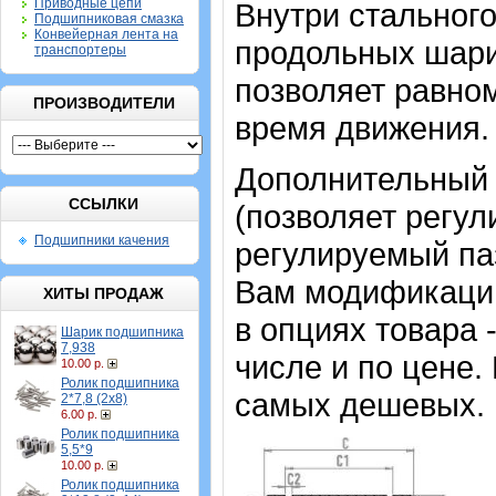
Приводные цепи
Внутри стальног
Подшипниковая смазка
Конвейерная лента на
продольных шари
транспортеры
позволяет равном
ПРОИЗВОДИТЕЛИ
время движения.
Дополнительный 
ССЫЛКИ
(позволяет регул
Подшипники качения
регулируемый па
Вам модификаци
ХИТЫ ПРОДАЖ
в опциях товара 
Шарик подшипника
7,938
числе и по цене.
10.00 р.
Ролик подшипника
самых дешевых.
2*7,8 (2х8)
6.00 р.
Ролик подшипника
5,5*9
10.00 р.
Ролик подшипника