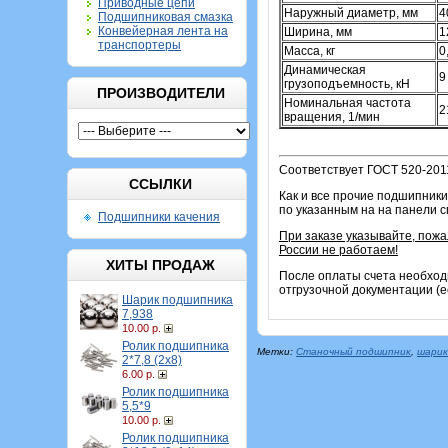
Приводные цепи
Наружный диаметр, мм
4
Подшипниковая смазка
Конвейерная лента на
Ширина, мм
1
транспортеры
Масса, кг
0
Динамическая
9
грузоподъемность, кН
ПРОИЗВОДИТЕЛИ
Номинальная частота
2
вращения, 1/мин
Соответствует ГОСТ 520-201
ССЫЛКИ
Как и все прочие подшипники
по указанным на на панели 
Подшипники качения
При заказе указывайте, пож
России не работаем!
ХИТЫ ПРОДАЖ
После оплаты счета необход
отгрузочной документации (е
Шарик подшипника
7,938
10.00 р.
Ролик подшипника
Метки:
Станочный подшипник
,
шарик
2*7,8 (2х8)
6.00 р.
Ролик подшипника
5,5*9
10.00 р.
Ролик подшипника