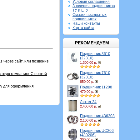
Условия соглашения
Значения подшипников
ТУ и ЕТУ
Смазки в закрытых
подшипниках
Наши контакты
Карта сайта
РЕКОМЕНДУЕМ
Подшипник 3610
(22310)
з через сайт, или позвонив
1,300.00 р.
Подшипник 7610
ртную компанию. С почтой
(32310)
850.00 р.
су для оформления
Подшипник 11208
470.00 р.
Литол-24
2,400.00 р.
Подшипник 436208
2,100.00 р.
Подшипник UC206
(480206)
300.00 р.