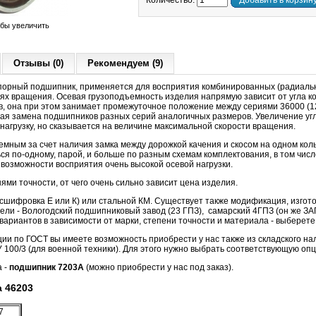
Количество:
Добавить в корзин
обы увеличить
Отзывы (0)
Рекомендуем (9)
орный подшипник, применяется для восприятия комбинированных (радиальн
тях вращения. Осевая грузоподъемность изделия напрямую зависит от угла ко
в, она при этом занимает промежуточное положение между сериями 36000 (12º
ая замена подшипников разных серий аналогичных размеров. Увеличение угл
агрузку, но сказывается на величине максимальной скорости вращения.
мным за счет наличия замка между дорожкой качения и скосом на одном кол
ся по-одному, парой, и больше по разным схемам комплектования, в том числ
возможности восприятия очень высокой осевой нагрузки.
ми точности, от чего очень сильно зависит цена изделия.
шифровка Е или К) или стальной КМ. Существует также модификация, изгот
тели - Вологодский подшипниковый завод (23 ГПЗ), самарский 4ГПЗ (он же ЗА
 вариантов в зависимости от марки, степени точности и материала - выберете
ии по ГОСТ вы имеете возможность приобрести у нас также из складского н
 100/3 (для военной техники). Для этого нужно выбрать соответствующую оп
а -
подшипник 7203А
(можно приобрести у нас под заказ).
 46203
7