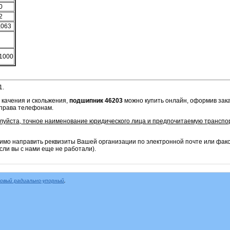
0
2
,063
1000
1.
 качения и скольжения,
подшипник 46203
можно купить онлайн, оформив зака
справа телефонам.
алуйста, точное наименование юридического лица и предпочитаемую транспо
имо направить реквизиты Вашей организации по электронной почте или фак
сли вы с нами еще не работали).
овый радиально-упорный
,