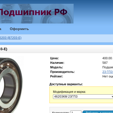
а
Оформить
6203 (B7203-E)
3-E)
Цена:
400.00 
Наличие:
587
Модель:
Подшип
Производитель:
23 ГПЗ
Рейтинг:
Нет оц
Доступные варианты:
Модификация и марка: