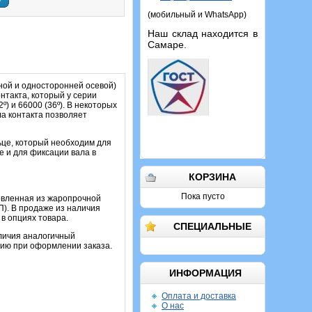
у
(мобильный и WhatsApp)
Наш склад находится в
Самаре.
ой и односторонней осевой)
нтакта, который у серии
) и 66000 (36º). В некоторых
а контакта позволяет
ьце, который необходим для
е и для фиксации вала в
КОРЗИНА
Пока пусто
овленная из жаропрочной
П). В продаже из наличия
 в опциях товара.
СПЕЦИАЛЬНЫЕ
аличия аналогичный
цию при оформлении заказа.
ИНФОРМАЦИЯ
Оплата и доставка
О нас