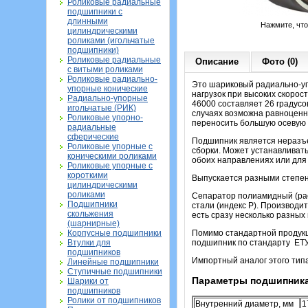
Роликовые радиальные
подшипники с
длинными
Нажмите, чт
цилиндрическими
роликами (игольчатые
подшипники)
Роликовые радиальные
Описание
Фото (0)
с витыми роликами
Роликовые радиально-
Это шариковый радиально-уп
упорные конические
нагрузок при высоких скорос
Радиально-упорные
46000 составляет 26 градусо
игольчатые (РИК)
случаях возможна равноценн
Роликовые упорно-
переносить большую осевую н
радиальные
сферические
Подшипник является неразъе
Роликовые упорные с
сборки. Может устанавливать
коническими роликами
обоих направлениях или для 
Роликовые упорные с
короткими
Выпускается разными степеня
цилиндрическими
роликами
Сепаратор полиамидный (рас
Подшипники
стали (индекс Р). Производи
скольжения
есть сразу несколько разных
(шарнирные)
Корпусные подшипники
Помимо стандартной продукц
Втулки для
подшипник по стандарту ЕТУ
подшипников
Импортный аналог этого тип
Линейные подшипники
Ступичные подшипники
Параметры подшипника
Шарики от
подшипников
Ролики от подшипников
Внутренний диаметр, мм
1