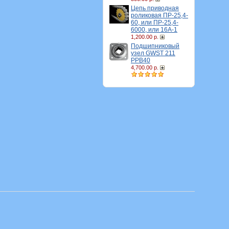
Цепь приводная
роликовая ПР-25,4-
60, или ПР-25,4-
6000, или 16A-1
1,200.00 р.
Подшипниковый
узел GWST 211
PPB40
4,700.00 р.