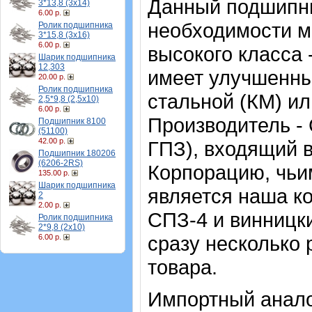
Данный подшипни
3*13,8 (3х14)
6.00 р.
необходимости м
Ролик подшипника
3*15,8 (3х16)
6.00 р.
высокого класса 
Шарик подшипника
12,303
имеет улучшенны
20.00 р.
Ролик подшипника
стальной (КМ) и
2,5*9,8 (2,5х10)
6.00 р.
Производитель -
Подшипник 8100
(51100)
42.00 р.
ГПЗ), входящий 
Подшипник 180206
(6206-2RS)
Корпорацию, чь
135.00 р.
Шарик подшипника
является наша к
2
2.00 р.
СПЗ-4 и винницки
Ролик подшипника
2*9,8 (2х10)
сразу несколько 
6.00 р.
товара.
Импортный аналог