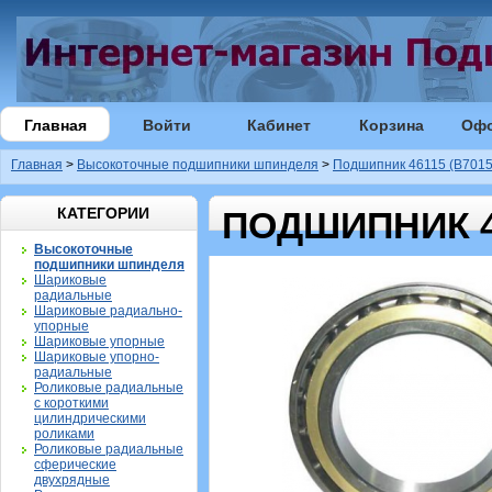
Главная
Войти
Кабинет
Корзина
Оф
Главная
>
Высокоточные подшипники шпинделя
>
Подшипник 46115 (B7015
КАТЕГОРИИ
ПОДШИПНИК 46
Высокоточные
подшипники шпинделя
Шариковые
радиальные
Шариковые радиально-
упорные
Шариковые упорные
Шариковые упорно-
радиальные
Роликовые радиальные
с короткими
цилиндрическими
роликами
Роликовые радиальные
сферические
двухрядные