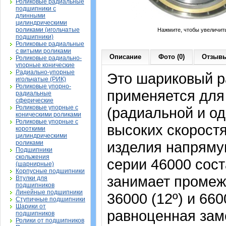
Роликовые радиальные
подшипники с
длинными
цилиндрическими
роликами (игольчатые
Нажмите, чтобы увеличит
подшипники)
Роликовые радиальные
с витыми роликами
Описание
Фото (0)
Отзывы
Роликовые радиально-
упорные конические
Радиально-упорные
Это шариковый р
игольчатые (РИК)
Роликовые упорно-
применяется для
радиальные
сферические
Роликовые упорные с
(радиальной и од
коническими роликами
Роликовые упорные с
высоких скорост
короткими
цилиндрическими
изделия напрямую
роликами
Подшипники
скольжения
серии 46000 сост
(шарнирные)
Корпусные подшипники
занимает промеж
Втулки для
подшипников
Линейные подшипники
36000 (12º) и 66
Ступичные подшипники
Шарики от
равноценная зам
подшипников
Ролики от подшипников