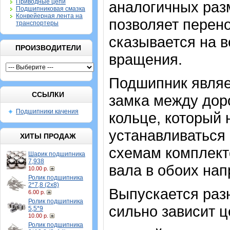
Приводные цепи
аналогичных разм
Подшипниковая смазка
Конвейерная лента на
позволяет перено
транспортеры
сказывается на 
ПРОИЗВОДИТЕЛИ
вращения.
Подшипник являе
ССЫЛКИ
замка между дор
Подшипники качения
кольце, который
устанавливаться 
ХИТЫ ПРОДАЖ
схемам комплект
Шарик подшипника
7,938
вала в обоих нап
10.00 р.
Ролик подшипника
2*7,8 (2х8)
Выпускается разн
6.00 р.
Ролик подшипника
сильно зависит ц
5,5*9
10.00 р.
Ролик подшипника