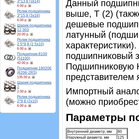
Данный подшипни
3*13,8 (3х14)
6.00 р.
выше, Т (2) (так
Ролик подшипника
3*15,8 (3х16)
6.00 р.
дешевые подшипн
Шарик подшипника
12,303
латунный (подши
20.00 р.
Ролик подшипника
характеристики).
2,5*9,8 (2,5х10)
6.00 р.
подшипниковый з
Подшипник 8100
(51100)
42.00 р.
Подшипниковую 
Подшипник 180206
(6206-2RS)
представителем 
135.00 р.
Шарик подшипника
2
Импортный аналог
2.00 р.
Ролик подшипника
(можно приобрест
2*9,8 (2х10)
6.00 р.
Параметры по
Внутренний диаметр, мм
80
Наружный диаметр, мм
125