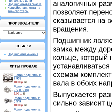
Приводные цепи
аналогичных разм
Подшипниковая смазка
Конвейерная лента на
позволяет перено
транспортеры
сказывается на 
ПРОИЗВОДИТЕЛИ
вращения.
Подшипник являе
ССЫЛКИ
замка между дор
Подшипники качения
кольце, который
устанавливаться 
ХИТЫ ПРОДАЖ
схемам комплект
Шарик подшипника
7,938
вала в обоих нап
10.00 р.
Ролик подшипника
2*7,8 (2х8)
Выпускается разн
6.00 р.
Ролик подшипника
сильно зависит ц
5,5*9
10.00 р.
Ролик подшипника