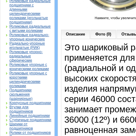
Роликовые радиальные
подшипники с
длинными
цилиндрическими
роликами (игольчатые
Нажмите, чтобы увеличит
подшипники)
Роликовые радиальные
с витыми роликами
Описание
Фото (0)
Отзывы
Роликовые радиально-
упорные конические
Радиально-упорные
Это шариковый р
игольчатые (РИК)
Роликовые упорно-
применяется для
радиальные
сферические
Роликовые упорные с
(радиальной и од
коническими роликами
Роликовые упорные с
высоких скорост
короткими
цилиндрическими
изделия напрямую
роликами
Подшипники
скольжения
серии 46000 сост
(шарнирные)
Корпусные подшипники
занимает промеж
Втулки для
подшипников
Линейные подшипники
36000 (12º) и 66
Ступичные подшипники
Шарики от
равноценная зам
подшипников
Ролики от подшипников