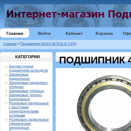
Главная
Войти
Кабинет
Корзина
Оф
Главная
>
Подшипник 46116 (B7016-E-T-P4)
КАТЕГОРИИ
ПОДШИПНИК 46
Высокоточные
подшипники шпинделя
Шариковые
радиальные
Шариковые радиально-
упорные
Шариковые упорные
Шариковые упорно-
радиальные
Роликовые радиальные
с короткими
цилиндрическими
роликами
Роликовые радиальные
сферические
двухрядные