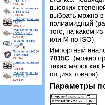
3*13,8 (3х14)
6.00 р.
высоких степеней
Ролик подшипника
3*15,8 (3х16)
выбрать можно в 
6.00 р.
Шарик подшипника
полиамидный (ра
12,303
20.00 р.
того, на каком и
Ролик подшипника
2,5*9,8 (2,5х10)
6.00 р.
или М по ISO).
Подшипник 8100
(51100)
42.00 р.
Импортный аналог
Подшипник 180206
(6206-2RS)
7015С
(можно пр
135.00 р.
Шарик подшипника
таких марок как 
2
2.00 р.
опциях товара)
.
Ролик подшипника
2*9,8 (2х10)
6.00 р.
Параметры п
Внутренний диаметр, мм
75
Наружный диаметр, мм
115