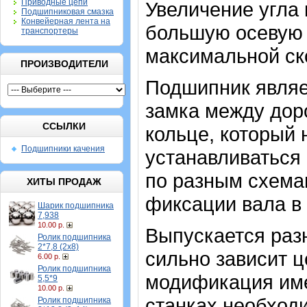
Приводные цепи
Увеличение угла 
Подшипниковая смазка
Конвейерная лента на
большую осевую н
транспортеры
максимальной ск
ПРОИЗВОДИТЕЛИ
Подшипник являе
замка между дор
ССЫЛКИ
кольце, который
Подшипники качения
устанавливаться 
по разным схемам
ХИТЫ ПРОДАЖ
фиксации вала в
Шарик подшипника
7,938
10.00 р.
Выпускается разн
Ролик подшипника
2*7,8 (2х8)
сильно зависит ц
6.00 р.
Ролик подшипника
модификация име
5,5*9
10.00 р.
станках необход
Ролик подшипника