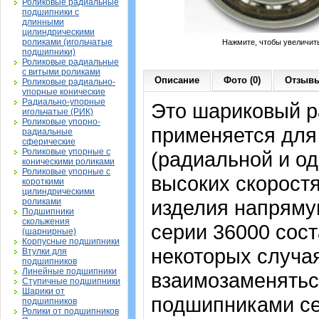
Роликовые радиальные
подшипники с
длинными
цилиндрическими
роликами (игольчатые
Нажмите, чтобы увеличит
подшипники)
Роликовые радиальные
с витыми роликами
Описание
Фото (0)
Отзывы
Роликовые радиально-
упорные конические
Радиально-упорные
Это шариковый р
игольчатые (РИК)
Роликовые упорно-
применяется для
радиальные
сферические
Роликовые упорные с
(радиальной и од
коническими роликами
Роликовые упорные с
высоких скорост
короткими
цилиндрическими
изделия напрямую
роликами
Подшипники
скольжения
серии 36000 сост
(шарнирные)
Корпусные подшипники
некоторых случая
Втулки для
подшипников
Линейные подшипники
взаимозаменятьс
Ступичные подшипники
Шарики от
подшипниками сер
подшипников
Ролики от подшипников