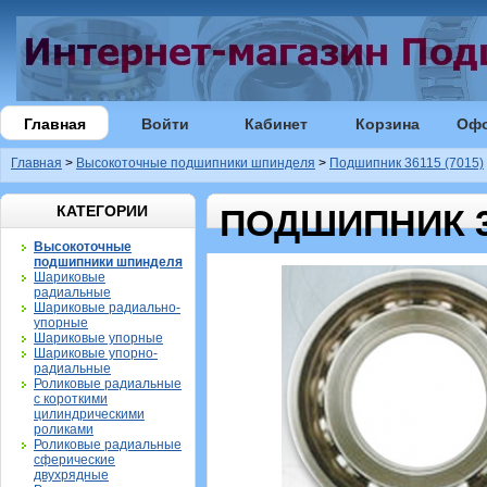
Главная
Войти
Кабинет
Корзина
Оф
Главная
>
Высокоточные подшипники шпинделя
>
Подшипник 36115 (7015)
КАТЕГОРИИ
ПОДШИПНИК 36
Высокоточные
подшипники шпинделя
Шариковые
радиальные
Шариковые радиально-
упорные
Шариковые упорные
Шариковые упорно-
радиальные
Роликовые радиальные
с короткими
цилиндрическими
роликами
Роликовые радиальные
сферические
двухрядные