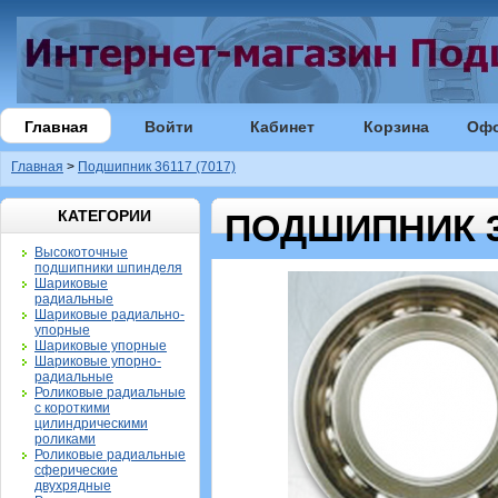
Главная
Войти
Кабинет
Корзина
Оф
Главная
>
Подшипник 36117 (7017)
КАТЕГОРИИ
ПОДШИПНИК 36
Высокоточные
подшипники шпинделя
Шариковые
радиальные
Шариковые радиально-
упорные
Шариковые упорные
Шариковые упорно-
радиальные
Роликовые радиальные
с короткими
цилиндрическими
роликами
Роликовые радиальные
сферические
двухрядные