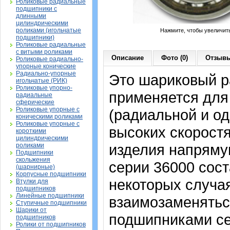
Роликовые радиальные
подшипники с
длинными
цилиндрическими
роликами (игольчатые
Нажмите, чтобы увеличит
подшипники)
Роликовые радиальные
с витыми роликами
Описание
Фото (0)
Отзывы
Роликовые радиально-
упорные конические
Радиально-упорные
Это шариковый р
игольчатые (РИК)
Роликовые упорно-
применяется для
радиальные
сферические
Роликовые упорные с
(радиальной и од
коническими роликами
Роликовые упорные с
высоких скорост
короткими
цилиндрическими
изделия напрямую
роликами
Подшипники
скольжения
серии 36000 сост
(шарнирные)
Корпусные подшипники
некоторых случая
Втулки для
подшипников
Линейные подшипники
взаимозаменятьс
Ступичные подшипники
Шарики от
подшипниками сер
подшипников
Ролики от подшипников