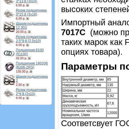
3*13,8 (3х14)
6.00 р.
высоких степеней
Ролик подшипника
3*15,8 (3х16)
6.00 р.
Импортный аналог
Шарик подшипника
12,303
7017С
(можно пр
20.00 р.
Ролик подшипника
таких марок как 
2,5*9,8 (2,5х10)
6.00 р.
опциях товара)
.
Подшипник 8100
(51100)
42.00 р.
Параметры п
Подшипник 180206
(6206-2RS)
135.00 р.
Шарик подшипника
Внутренний диаметр, мм
85
2
2.00 р.
Наружный диаметр, мм
130
Ролик подшипника
Ширина, мм
22
2*9,8 (2х10)
Масса, кг
0,92
6.00 р.
Динамическая
67,6
грузоподъемность, кН
Номинальная частота
12000
вращения, 1/мин
Соответсвует ГО