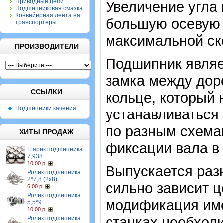
Приводные цепи
Увеличение угла 
Подшипниковая смазка
Конвейерная лента на
большую осевую н
транспортеры
максимальной ск
ПРОИЗВОДИТЕЛИ
Подшипник являе
замка между дор
ССЫЛКИ
кольце, который
Подшипники качения
устанавливаться 
по разным схемам
ХИТЫ ПРОДАЖ
фиксации вала в
Шарик подшипника
7,938
10.00 р.
Выпускается разн
Ролик подшипника
2*7,8 (2х8)
сильно зависит ц
6.00 р.
Ролик подшипника
модификация име
5,5*9
10.00 р.
станках необход
Ролик подшипника