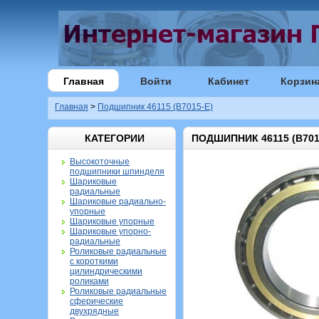
Главная
Войти
Кабинет
Корзин
Главная
>
Подшипник 46115 (B7015-E)
КАТЕГОРИИ
ПОДШИПНИК 46115 (B701
Высокоточные
подшипники шпинделя
Шариковые
радиальные
Шариковые радиально-
упорные
Шариковые упорные
Шариковые упорно-
радиальные
Роликовые радиальные
с короткими
цилиндрическими
роликами
Роликовые радиальные
сферические
двухрядные