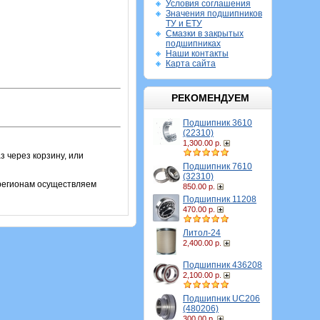
Условия соглашения
Значения подшипников
ТУ и ЕТУ
Смазки в закрытых
подшипниках
Наши контакты
Карта сайта
РЕКОМЕНДУЕМ
Подшипник 3610
(22310)
1,300.00 р.
 через корзину, или
Подшипник 7610
(32310)
 регионам осуществляем
850.00 р.
Подшипник 11208
470.00 р.
Литол-24
2,400.00 р.
Подшипник 436208
2,100.00 р.
Подшипник UC206
(480206)
300.00 р.