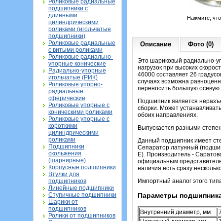
Роликовые радиальные
подшипники с
длинными
Нажмите, чт
цилиндрическими
роликами (игольчатые
подшипники)
Роликовые радиальные
Описание
Фото (0)
с витыми роликами
Роликовые радиально-
Это шариковый радиально-уп
упорные конические
нагрузок при высоких скорос
Радиально-упорные
46000 составляет 26 градусо
игольчатые (РИК)
случаях возможна равноценн
Роликовые упорно-
переносить большую осевую н
радиальные
сферические
Подшипник является неразъе
Роликовые упорные с
сборки. Может устанавливать
коническими роликами
обоих направлениях.
Роликовые упорные с
короткими
Выпускается разными степеня
цилиндрическими
роликами
Данный подшипник имеет степ
Подшипники
Сепаратор латунный (подшип
скольжения
Е). Производитель - Сарато
(шарнирные)
официальным представителем
Корпусные подшипники
наличия есть сразу нескольк
Втулки для
подшипников
Импортный аналог этого тип
Линейные подшипники
Ступичные подшипники
Параметры подшипника
Шарики от
подшипников
Внутренний диаметр, мм
Ролики от подшипников