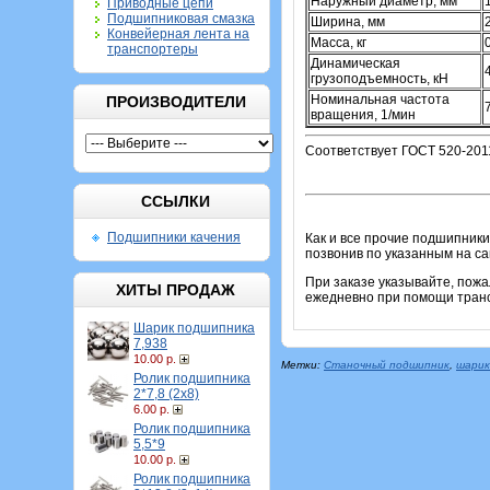
Наружный диаметр, мм
Приводные цепи
Подшипниковая смазка
Ширина, мм
Конвейерная лента на
Масса, кг
транспортеры
Динамическая
грузоподъемность, кН
Номинальная частота
ПРОИЗВОДИТЕЛИ
вращения, 1/мин
Соответствует ГОСТ 520-201
ССЫЛКИ
Подшипники качения
Как и все прочие подшипники
позвонив по указанным на с
При заказе указывайте, пож
ХИТЫ ПРОДАЖ
ежедневно при помощи транс
Шарик подшипника
7,938
10.00 р.
Метки:
Станочный подшипник
,
шарик
Ролик подшипника
2*7,8 (2х8)
6.00 р.
Ролик подшипника
5,5*9
10.00 р.
Ролик подшипника