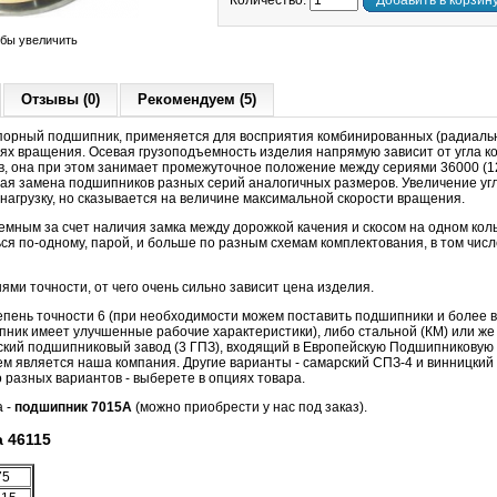
Количество:
Добавить в корзин
обы увеличить
Отзывы (0)
Рекомендуем (5)
орный подшипник, применяется для восприятия комбинированных (радиальн
тях вращения. Осевая грузоподъемность изделия напрямую зависит от угла ко
в, она при этом занимает промежуточное положение между сериями 36000 (12º
ая замена подшипников разных серий аналогичных размеров. Увеличение угл
агрузку, но сказывается на величине максимальной скорости вращения.
мным за счет наличия замка между дорожкой качения и скосом на одном кол
ся по-одному, парой, и больше по разным схемам комплектования, в том числ
ми точности, от чего очень сильно зависит цена изделия.
ень точности 6 (при необходимости можем поставить подшипники и более высо
ник имеет улучшенные рабочие характеристики), либо стальной (КМ) или ж
вский подшипниковый завод (3 ГПЗ), входящий в Европейскую Подшипниковую
 является наша компания. Другие варианты - самарский СПЗ-4 и винницкий 
о разных вариантов - выберете в опциях товара.
а -
подшипник 7015А
(можно приобрести у нас под заказ).
 46115
75