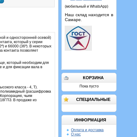
у
(мобильный и WhatsApp)
Наш склад находится в
Самаре.
ой и односторонней осевой)
нтакта, который у серии
) и 66000 (36º). В некоторых
а контакта позволяет
ьце, который необходим для
е и для фиксации вала в
КОРЗИНА
Пока пусто
кого класса - 4, Т).
е полиамидный (расшифровка
 Корпорацию, чьим
СПЕЦИАЛЬНЫЕ
18ГПЗ. В продаже из
ИНФОРМАЦИЯ
Оплата и доставка
О нас