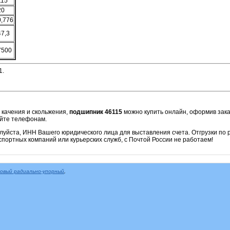
115
20
0,776
47,3
7500
1.
 качения и скольжения,
подшипник 46115
можно купить онлайн, оформив заказ
айте телефонам.
алуйста, ИНН Вашего юридического лица для выставления счета. Отгрузки по
портных компаний или курьерских служб, с Почтой России не работаем!
овый радиально-упорный
,