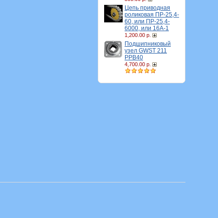
Цепь приводная
роликовая ПР-25,4-
60, или ПР-25,4-
6000, или 16A-1
1,200.00 р.
Подшипниковый
узел GWST 211
PPB40
4,700.00 р.