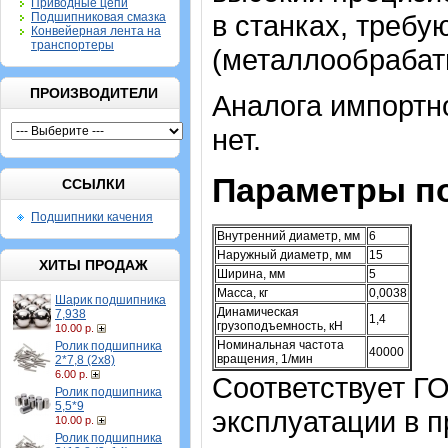
Приводные цепи
в станках, требу
Подшипниковая смазка
Конвейерная лента на
транспортеры
(металлообраба
ПРОИЗВОДИТЕЛИ
Аналога импортн
нет.
Параметры п
ССЫЛКИ
Подшипники качения
Внутренний диаметр, мм
6
Наружный диаметр, мм
15
ХИТЫ ПРОДАЖ
Ширина, мм
5
Масса, кг
0,0038
Шарик подшипника
Динамическая
7,938
1,4
грузоподъемность, кН
10.00 р.
Номинальная частота
Ролик подшипника
40000
вращения, 1/мин
2*7,8 (2х8)
6.00 р.
Соответствует Г
Ролик подшипника
5,5*9
эксплуатации в п
10.00 р.
Ролик подшипника