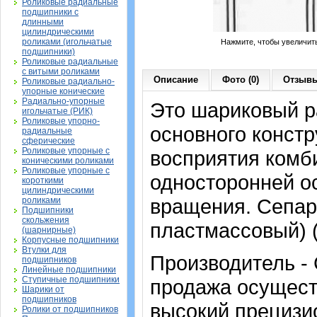
Роликовые радиальные
подшипники с
длинными
цилиндрическими
роликами (игольчатые
Нажмите, чтобы увеличит
подшипники)
Роликовые радиальные
с витыми роликами
Описание
Фото (0)
Отзывы
Роликовые радиально-
упорные конические
Радиально-упорные
Это шариковый р
игольчатые (РИК)
Роликовые упорно-
основного констр
радиальные
сферические
Роликовые упорные с
восприятия комб
коническими роликами
Роликовые упорные с
односторонней ос
короткими
цилиндрическими
вращения. Сепар
роликами
Подшипники
скольжения
пластмассовый) 
(шарнирные)
Корпусные подшипники
Втулки для
Производитель -
подшипников
Линейные подшипники
Ступичные подшипники
продажа осущест
Шарики от
подшипников
высокий прецизи
Ролики от подшипников