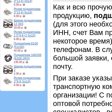
3*13,8 (3х14)
Как и всю прочу
6.00 р.
Ролик подшипника
3*15,8 (3х16)
продукцию,
под
6.00 р.
Шарик подшипника
(для этого необх
12,303
20.00 р.
ИНН, счет Вам пр
Ролик подшипника
2,5*9,8 (2,5х10)
некоторое время)
6.00 р.
Подшипник 8100
(51100)
телефонам. В сл
42.00 р.
Подшипник 180206
большой заявки,
(6206-2RS)
135.00 р.
почту.
Шарик подшипника
2
2.00 р.
При заказе указ
Ролик подшипника
2*9,8 (2х10)
транспортную ко
6.00 р.
организации! С п
оптовой потребн
специалистов - в