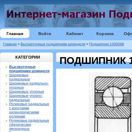
Главная
Войти
Кабинет
Корзина
Оф
Главная
>
Высокоточные подшипники шпинделя
>
Подшипник 1006096
КАТЕГОРИИ
ПОДШИПНИК 1
Высокоточные
подшипники шпинделя
Шариковые
радиальные
Шариковые радиально-
упорные
Шариковые упорные
Шариковые упорно-
радиальные
Роликовые радиальные
с короткими
цилиндрическими
роликами
Роликовые радиальные
сферические
двухрядные