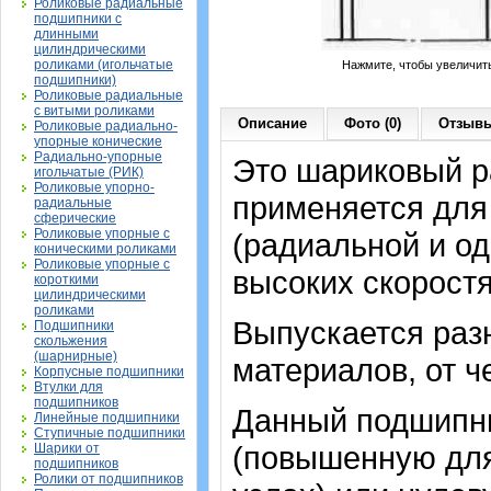
Роликовые радиальные
подшипники с
длинными
цилиндрическими
роликами (игольчатые
Нажмите, чтобы увеличит
подшипники)
Роликовые радиальные
с витыми роликами
Описание
Фото (0)
Отзывы
Роликовые радиально-
упорные конические
Радиально-упорные
Это шариковый р
игольчатые (РИК)
Роликовые упорно-
применяется для
радиальные
сферические
Роликовые упорные с
(радиальной и од
коническими роликами
Роликовые упорные с
высоких скорост
короткими
цилиндрическими
роликами
Выпускается раз
Подшипники
скольжения
(шарнирные)
материалов, от ч
Корпусные подшипники
Втулки для
подшипников
Данный подшипни
Линейные подшипники
Ступичные подшипники
(повышенную для
Шарики от
подшипников
Ролики от подшипников