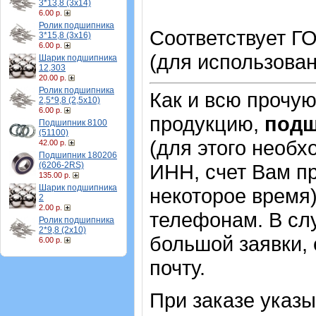
3*13,8 (3х14)
6.00 р.
Ролик подшипника
Соответствует ГО
3*15,8 (3х16)
6.00 р.
(для использован
Шарик подшипника
12,303
20.00 р.
Ролик подшипника
Как и всю прочу
2,5*9,8 (2,5х10)
6.00 р.
продукцию,
под
Подшипник 8100
(51100)
(для этого необх
42.00 р.
Подшипник 180206
(6206-2RS)
ИНН, счет Вам пр
135.00 р.
Шарик подшипника
некоторое время)
2
2.00 р.
телефонам. В сл
Ролик подшипника
2*9,8 (2х10)
большой заявки,
6.00 р.
почту.
При заказе указ