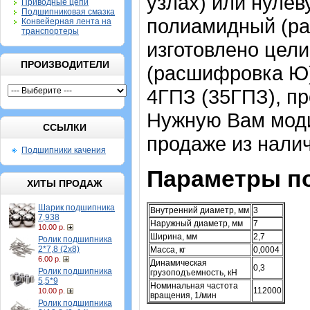
узлах) или нулев
Приводные цепи
Подшипниковая смазка
полиамидный (ра
Конвейерная лента на
транспортеры
изготовлено цел
ПРОИЗВОДИТЕЛИ
(расшифровка Ю)
4ГПЗ (35ГПЗ), пр
Нужную Вам моди
ССЫЛКИ
продаже из налич
Подшипники качения
Параметры п
ХИТЫ ПРОДАЖ
Шарик подшипника
Внутренний диаметр, мм
3
7,938
Наружный диаметр, мм
7
10.00 р.
Ширина, мм
2,7
Ролик подшипника
2*7,8 (2х8)
Масса, кг
0,0004
6.00 р.
Динамическая
0,3
Ролик подшипника
грузоподъемность, кН
5,5*9
Номинальная частота
112000
10.00 р.
вращения, 1/мин
Ролик подшипника