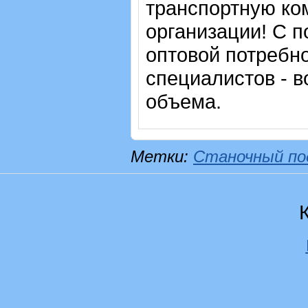
транспортную ко
организации! С п
оптовой потребн
специалистов - в
объема.
Метки:
Станочный по