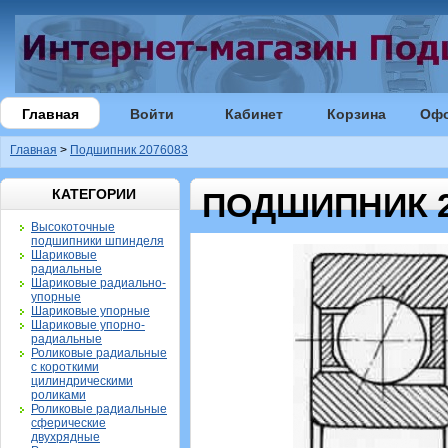
Главная
Войти
Кабинет
Корзина
Оф
Главная
>
Подшипник 2076083
КАТЕГОРИИ
ПОДШИПНИК 2
Высокоточные
подшипники шпинделя
Шариковые
радиальные
Шариковые радиально-
упорные
Шариковые упорные
Шариковые упорно-
радиальные
Роликовые радиальные
с короткими
цилиндрическими
роликами
Роликовые радиальные
сферические
двухрядные