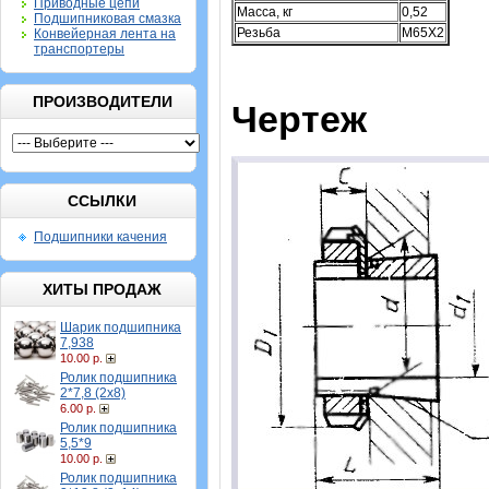
Приводные цепи
Масса, кг
0,52
Подшипниковая смазка
Резьба
M65X2
Конвейерная лента на
транспортеры
ПРОИЗВОДИТЕЛИ
Чертеж
ССЫЛКИ
Подшипники качения
ХИТЫ ПРОДАЖ
Шарик подшипника
7,938
10.00 р.
Ролик подшипника
2*7,8 (2х8)
6.00 р.
Ролик подшипника
5,5*9
10.00 р.
Ролик подшипника