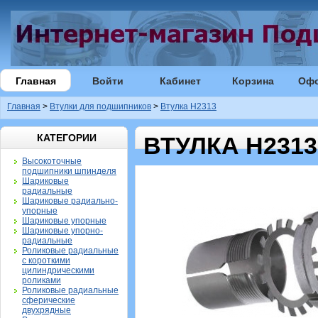
Главная
Войти
Кабинет
Корзина
Оф
Главная
>
Втулки для подшипников
>
Втулка H2313
КАТЕГОРИИ
ВТУЛКА H2313
Высокоточные
подшипники шпинделя
Шариковые
радиальные
Шариковые радиально-
упорные
Шариковые упорные
Шариковые упорно-
радиальные
Роликовые радиальные
с короткими
цилиндрическими
роликами
Роликовые радиальные
сферические
двухрядные