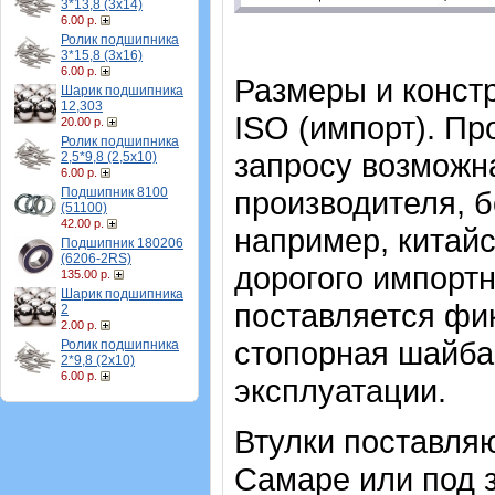
3*13,8 (3х14)
6.00 р.
Ролик подшипника
3*15,8 (3х16)
6.00 р.
Размеры и конст
Шарик подшипника
12,303
ISO (импорт). Пр
20.00 р.
Ролик подшипника
запросу возможна
2,5*9,8 (2,5х10)
6.00 р.
Подшипник 8100
производителя, б
(51100)
42.00 р.
например, китайс
Подшипник 180206
(6206-2RS)
дорогого импортн
135.00 р.
Шарик подшипника
поставляется фи
2
2.00 р.
стопорная шайба 
Ролик подшипника
2*9,8 (2х10)
6.00 р.
эксплуатации.
Втулки поставляю
Самаре или под з