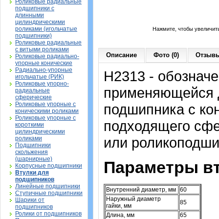
Роликовые радиальные
подшипники с
длинными
цилиндрическими
роликами (игольчатые
Нажмите, чтобы увеличит
подшипники)
Роликовые радиальные
с витыми роликами
Описание
Фото (0)
Отзывы
Роликовые радиально-
упорные конические
Радиально-упорные
H2313 - обозначе
игольчатые (РИК)
Роликовые упорно-
применяющейся д
радиальные
сферические
Роликовые упорные с
подшипника с ко
коническими роликами
Роликовые упорные с
подходящего сфе
короткими
цилиндрическими
или роликоподши
роликами
Подшипники
скольжения
(шарнирные)
Параметры вт
Корпусные подшипники
Втулки для
подшипников
Линейные подшипники
Внутренний диаметр, мм
60
Ступичные подшипники
Наружный диаметр
Шарики от
85
гайки, мм
подшипников
Ролики от подшипников
Длина, мм
65