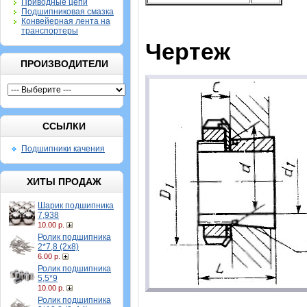
Приводные цепи
Подшипниковая смазка
Конвейерная лента на
транспортеры
Чертеж
ПРОИЗВОДИТЕЛИ
ССЫЛКИ
Подшипники качения
ХИТЫ ПРОДАЖ
Шарик подшипника
7,938
10.00 р.
Ролик подшипника
2*7,8 (2х8)
6.00 р.
Ролик подшипника
5,5*9
10.00 р.
Ролик подшипника