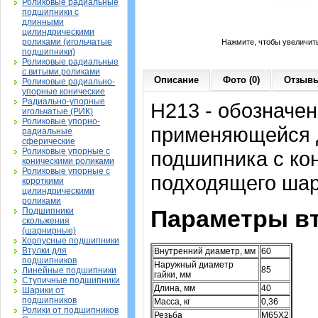
Роликовые радиальные
подшипники с
длинными
цилиндрическими
роликами (игольчатые
Нажмите, чтобы увеличит
подшипники)
Роликовые радиальные
с витыми роликами
Описание
Фото (0)
Отзывы
Роликовые радиально-
упорные конические
Радиально-упорные
H213 - обозначен
игольчатые (РИК)
Роликовые упорно-
применяющейся д
радиальные
сферические
Роликовые упорные с
подшипника с ко
коническими роликами
Роликовые упорные с
подходящего шар
короткими
цилиндрическими
роликами
Параметры вт
Подшипники
скольжения
(шарнирные)
Корпусные подшипники
Втулки для
Внутренний диаметр, мм
60
подшипников
Наружный диаметр
85
Линейные подшипники
гайки, мм
Ступичные подшипники
Длина, мм
40
Шарики от
подшипников
Масса, кг
0,36
Ролики от подшипников
Резьба
M65X2