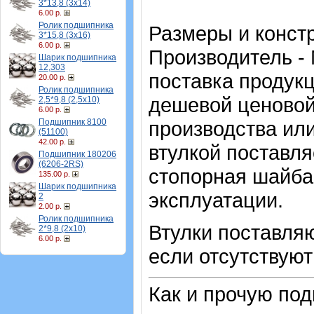
3*13,8 (3х14)
6.00 р.
Ролик подшипника
Размеры и конст
3*15,8 (3х16)
6.00 р.
Производитель -
Шарик подшипника
12,303
поставка продукц
20.00 р.
Ролик подшипника
дешевой ценовой 
2,5*9,8 (2,5х10)
6.00 р.
Подшипник 8100
производства или
(51100)
42.00 р.
втулкой поставл
Подшипник 180206
(6206-2RS)
стопорная шайба 
135.00 р.
Шарик подшипника
эксплуатации.
2
2.00 р.
Ролик подшипника
Втулки поставляю
2*9,8 (2х10)
6.00 р.
если отсутствуют
Как и прочую по