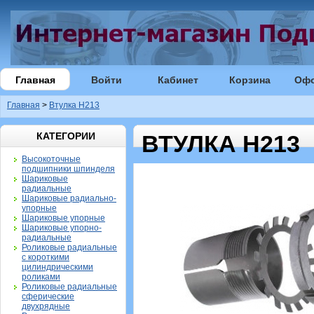
Главная
Войти
Кабинет
Корзина
Оф
Главная
>
Втулка H213
КАТЕГОРИИ
ВТУЛКА H213
Высокоточные
подшипники шпинделя
Шариковые
радиальные
Шариковые радиально-
упорные
Шариковые упорные
Шариковые упорно-
радиальные
Роликовые радиальные
с короткими
цилиндрическими
роликами
Роликовые радиальные
сферические
двухрядные